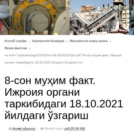
Асосий саҳифа
Корпоратив бошқарув
Маълумотни ошкор қилиш
Муҳим фактлар
<a href="/uploads/page/1502/fact-08-18102021ijro.pdf">8-сон муҳим факт. Ижроия
органи таркибидаги 18.10.2021 йилдаги ўзгариш</a>
8-сон муҳим факт.
Ижроия органи
таркибидаги 18.10.2021
йилдаги ўзгариш
Босма кўриниш
Юклаб олиш:
pdf (33.56 KB)