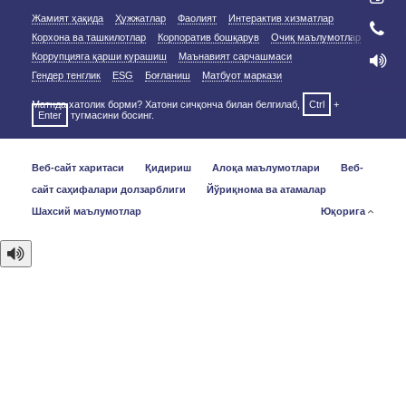
Жамият ҳақида
Ҳужжатлар
Фаолият
Интерактив хизматлар
Корхона ва ташкилотлар
Корпоратив бошқарув
Очиқ маълумотлар
Коррупцияга қарши курашиш
Маънавият сарчашмаси
Гендер тенглик
ESG
Боғланиш
Матбуот маркази
Матнда хатолик борми? Хатони сичқонча билан белгилаб,
Ctrl
+
Enter
тугмасини босинг.
Веб-сайт харитаси
Қидириш
Алоқа маълумотлари
Веб-
сайт саҳифалари долзарблиги
Йўриқнома ва атамалар
Шахсий маълумотлар
Юқорига