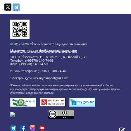
© 2012-2026, "Ўзкимёсаноат" акциядорлик жамияти
Маълумотлардан фойдаланиш шартлари
100011, Ўзбекистон Р., Тошкент ш., А. Навоий к., 38
Телефон: (+99878) 140-74-08
Факс: (+99878) 140-74-59
Ишонч телефони: (+99871) 200-74-48
Электрон қути:
uzkimyosanoat@uks.uz
Жамият сайтида жойлаштирилган маълумотлардан нусха олиш (оммавий ахборот
воситаларида хабарлардан матнларни қисман келтиришда) ушбу маълумотнинг манбаи
кўрсатилган ҳолда рухсат этилади.