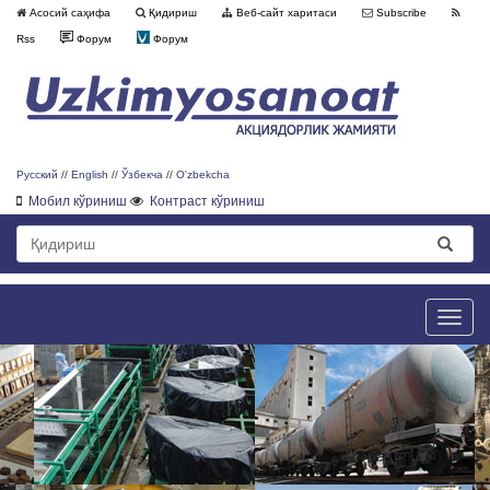
Асосий саҳифа
Қидириш
Веб-сайт харитаси
Subscribe
Rss
Форум
Форум
Русский
//
English
//
Ўзбекча
//
O'zbekcha
Мобил кўриниш
Контраст кўриниш
Toggle
naviga