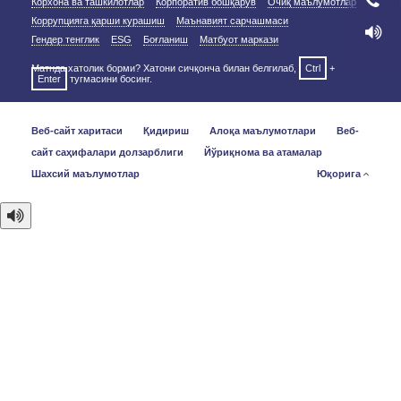
Корхона ва ташкилотлар
Корпоратив бошқарув
Очиқ маълумотлар
Коррупцияга қарши курашиш
Маънавият сарчашмаси
Гендер тенглик
ESG
Боғланиш
Матбуот маркази
Матнда хатолик борми? Хатони сичқонча билан белгилаб,
Ctrl
+
Enter
тугмасини босинг.
Веб-сайт харитаси
Қидириш
Алоқа маълумотлари
Веб-
сайт саҳифалари долзарблиги
Йўриқнома ва атамалар
Шахсий маълумотлар
Юқорига