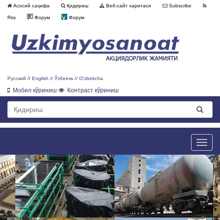
Асосий саҳифа
Қидириш
Веб-сайт харитаси
Subscribe
Rss
Форум
Форум
Русский
//
English
//
Ўзбекча
//
O'zbekcha
Мобил кўриниш
Контраст кўриниш
Toggle
naviga