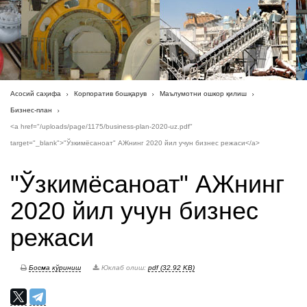
Асосий саҳифа
Корпоратив бошқарув
Маълумотни ошкор қилиш
Бизнес-план
<a href="/uploads/page/1175/business-plan-2020-uz.pdf"
target="_blank">"Ўзкимёсаноат" АЖнинг 2020 йил учун бизнес режаси</a>
"Ўзкимёсаноат" АЖнинг
2020 йил учун бизнес
режаси
Босма кўриниш
Юклаб олиш:
pdf (32.92 KB)