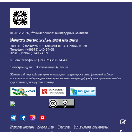
© 2012-2026, "Ўзкимёсаноат" акциядорлик жамияти
Маълумотлардан фойдаланиш шартлари
100011, Ўзбекистон Р., Тошкент ш., А. Навоий к., 38
Телефон: (+99878) 140-74-08
Факс: (+99878) 140-74-59
Ишонч телефони: (+99871) 200-74-48
Электрон қути:
uzkimyosanoat@uks.uz
Жамият сайтида жойлаштирилган маълумотлардан нусха олиш (оммавий ахборот
воситаларида хабарлардан матнларни қисман келтиришда) ушбу маълумотнинг манбаи
кўрсатилган ҳолда рухсат этилади.
Жамият ҳақида
Ҳужжатлар
Фаолият
Интерактив хизматлар