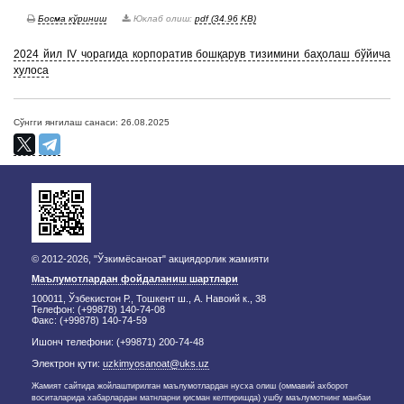
Босма кўриниш
Юклаб олиш:
pdf (34.96 KB)
2024 йил IV чорагида корпоратив бошқарув тизимини баҳолаш бўйича
хулоса
Сўнгги янгилаш санаси: 26.08.2025
© 2012-2026, "Ўзкимёсаноат" акциядорлик жамияти
Маълумотлардан фойдаланиш шартлари
100011, Ўзбекистон Р., Тошкент ш., А. Навоий к., 38
Телефон: (+99878) 140-74-08
Факс: (+99878) 140-74-59
Ишонч телефони: (+99871) 200-74-48
Электрон қути:
uzkimyosanoat@uks.uz
Жамият сайтида жойлаштирилган маълумотлардан нусха олиш (оммавий ахборот
воситаларида хабарлардан матнларни қисман келтиришда) ушбу маълумотнинг манбаи