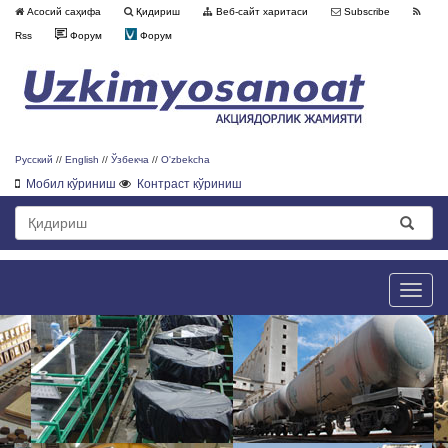
Асосий саҳифа
Қидириш
Веб-сайт харитаси
Subscribe
Rss
Форум
Форум
Русский
//
English
//
Ўзбекча
//
O'zbekcha
Мобил кўриниш
Контраст кўриниш
Toggle
naviga