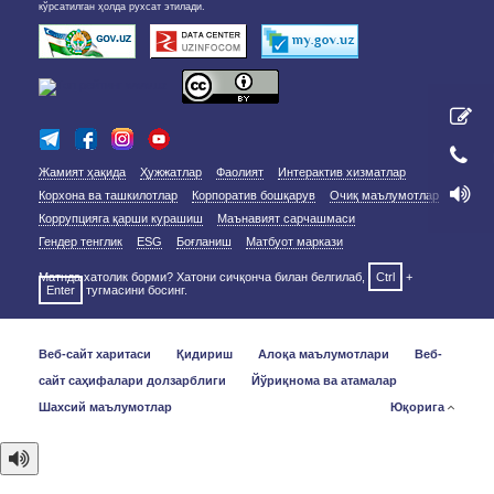
кўрсатилган ҳолда рухсат этилади.
Жамият ҳақида
Ҳужжатлар
Фаолият
Интерактив хизматлар
Корхона ва ташкилотлар
Корпоратив бошқарув
Очиқ маълумотлар
Коррупцияга қарши курашиш
Маънавият сарчашмаси
Гендер тенглик
ESG
Боғланиш
Матбуот маркази
Матнда хатолик борми? Хатони сичқонча билан белгилаб,
Ctrl
+
Enter
тугмасини босинг.
Веб-сайт харитаси
Қидириш
Алоқа маълумотлари
Веб-
сайт саҳифалари долзарблиги
Йўриқнома ва атамалар
Шахсий маълумотлар
Юқорига