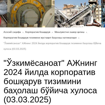
Асосий саҳифа
Корпоратив бошқарув
Маълумотни ошкор қилиш
Корпоратив бошқарув тизимини мустақил баҳолаш натижалари
"Ўзкимёсаноат" АЖнинг 2024 йилда корпоратив бошқарув тизимини баҳолаш бўйича
хулоса (03.03.2025)
"Ўзкимёсаноат" АЖнинг
2024 йилда корпоратив
бошқарув тизимини
баҳолаш бўйича хулоса
(03.03.2025)