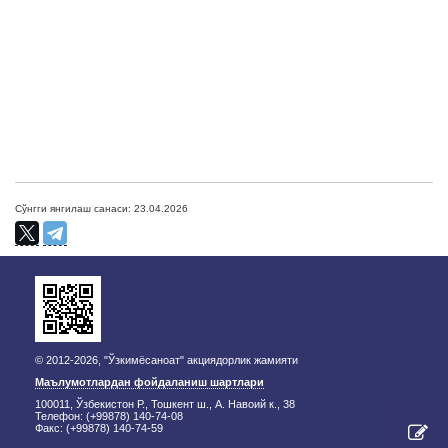
Сўнгги янгилаш санаси: 23.04.2026
© 2012-2026, "Ўзкимёсаноат" акциядорлик жамияти
Маълумотлардан фойдаланиш шартлари
100011, Ўзбекистон Р., Тошкент ш., А. Навоий к., 38
Телефон: (+99878) 140-74-08
Факс: (+99878) 140-74-59