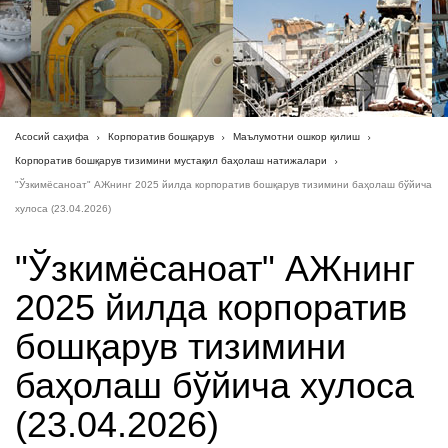
Асосий саҳифа
Корпоратив бошқарув
Маълумотни ошкор қилиш
Корпоратив бошқарув тизимини мустақил баҳолаш натижалари
"Ўзкимёсаноат" АЖнинг 2025 йилда корпоратив бошқарув тизимини баҳолаш бўйича
хулоса (23.04.2026)
"Ўзкимёсаноат" АЖнинг
2025 йилда корпоратив
бошқарув тизимини
баҳолаш бўйича хулоса
(23.04.2026)