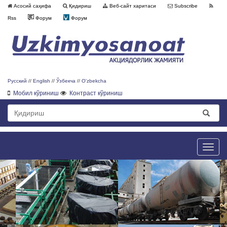
Асосий саҳифа
Қидириш
Веб-сайт харитаси
Subscribe
Rss
Форум
Форум
Русский
//
English
//
Ўзбекча
//
O'zbekcha
Мобил кўриниш
Контраст кўриниш
Toggle
naviga