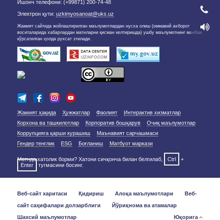
Ишонч телефони: (+99871) 200-74-48
Электрон қути:
uzkimyosanoat@uks.uz
Жамият сайтида жойлаштирилган маълумотлардан нусха олиш (оммавий ахборот
воситаларида хабарлардан матнларни қисман келтиришда) ушбу маълумотнинг манбаи
кўрсатилган ҳолда рухсат этилади.
Жамият ҳақида
Ҳужжатлар
Фаолият
Интерактив хизматлар
Корхона ва ташкилотлар
Корпоратив бошқарув
Очиқ маълумотлар
Коррупцияга қарши курашиш
Маънавият сарчашмаси
Гендер тенглик
ESG
Боғланиш
Матбуот маркази
Матнда хатолик борми? Хатони сичқонча билан белгилаб,
Ctrl
+
Enter
тугмасини босинг.
Веб-сайт харитаси
Қидириш
Алоқа маълумотлари
Веб-
сайт саҳифалари долзарблиги
Йўриқнома ва атамалар
Шахсий маълумотлар
Юқорига