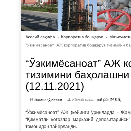
Асосий саҳифа
Корпоратив бошқарув
Маълумотн
“Ўзкимёсаноат” АЖ корпоратив бошқарув тизимини баҳ
“Ўзкимёсаноат” АЖ к
тизимини баҳолашни 
(12.11.2021)
Босма кўриниш
Юклаб олиш:
pdf (35.34 KB)
“Ўзкимёсаноат” АЖ (кейинги ўринларда - Жам
“Қимматли қоғозлар марказий депозитарийси”
томонидан тайёрланди.