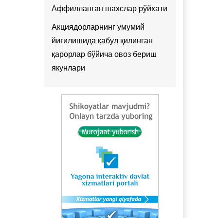
Аффилланган шахслар рўйхати
Акциядорларнинг умумий
йиғилишида қабул қилинган
қарорлар бўйича овоз бериш
якунлари