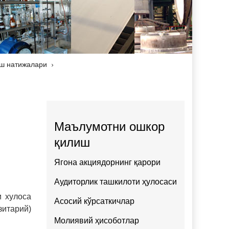
аш натижалари
Маълумотни ошкор
қилиш
Ягона акциядорнинг қарори
Аудиторлик ташкилоти ҳулосаси
и хулоса
Асосий кўрсаткичлар
зитарий)
Молиявий ҳисоботлар