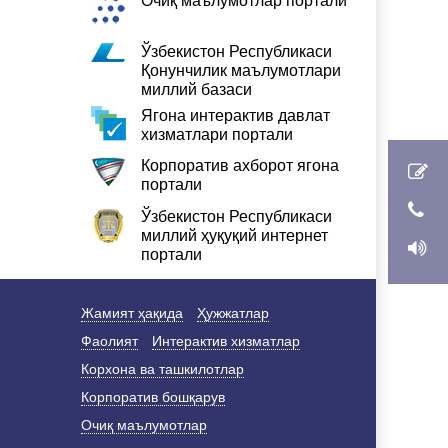
Очиқ маълумотлар портали
Ўзбекистон Республикаси
Қонунчилик маълумотлари
миллий базаси
Ягона интерактив давлат
хизматлари портали
Корпоратив ахборот ягона
портали
Ўзбекистон Республикаси
миллий ҳуқуқий интернет
портали
Жамият ҳақида
Ҳужжатлар
Фаолият
Интерактив хизматлар
Корхона ва ташкилотлар
Корпоратив бошқарув
Очиқ маълумотлар