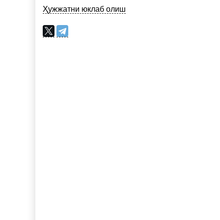
Ҳужжатни юклаб олиш