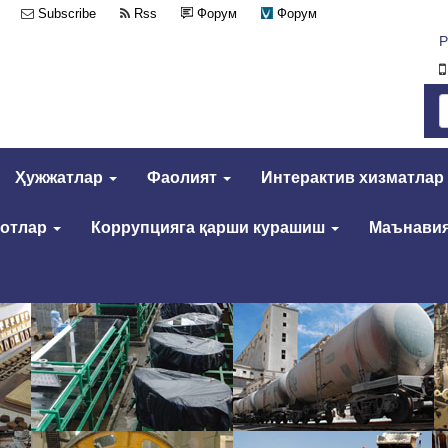
Subscribe
Rss
Форум
Форум
Р
Ҳужжатлар
Фаолият
Интерактив хизматлар
мотлар
Коррупцияга қарши курашиш
Маънавия