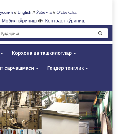
усский
//
English
//
Ўзбекча
//
O'zbekcha
Мобил кўриниш
Контраст кўриниш
Корхона ва ташкилотлар
т сарчашмаси
Гендер тенглик