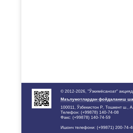
© 2012-2026, "Ўзкимёсаноат" акция
Маълумотлардан фойдаланиш ша
100011, Ўзбекистон Р., Тошкент ш., А
Телефон: (+99878) 140-74-08
Факс: (+99878) 140-74-59
Ишонч телефони: (+99871) 200-74-4