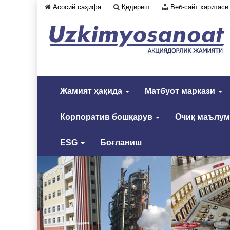
Асосий саҳифа
Қидириш
Веб-сайт харитаси
Жамият ҳақида
Матбуот маркази
Корпоратив бошқарув
Очиқ маълу
ESG
Боғланиш