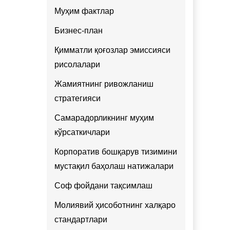
Муҳим фактлар
Бизнес-план
Қимматли қоғозлар эмиссияси
рисолалари
Жамиятнинг ривожланиш
стратегияси
Самарадорликнинг муҳим
кўрсаткичлари
Корпоратив бошқарув тизимини
мустақил баҳолаш натижалари
Соф фойдани тақсимлаш
Молиявий ҳисоботнинг халқаро
стандартлари