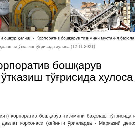
и ошкор қилиш
Корпоратив бошқарув тизимини мустақил баҳол
олашни ўтказиш тўғрисида хулоса (12.11.2021)
орпоратив бошқарув
ўтказиш тўғрисида хулоса
ият) корпоратив бошқарув тизимини баҳолаш тўғрисидаг
 давлат корхонаси (кейинги ўринларда - Марказий депо