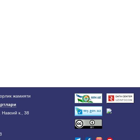
дорлик жамияти
ртлари
. Навоий к., 38
8