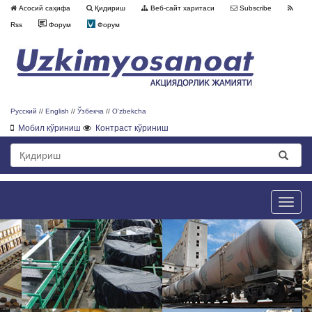
Асосий саҳифа
Қидириш
Веб-сайт харитаси
Subscribe
Rss
Форум
Форум
Русский
//
English
//
Ўзбекча
//
O'zbekcha
Мобил кўриниш
Контраст кўриниш
Toggle
naviga