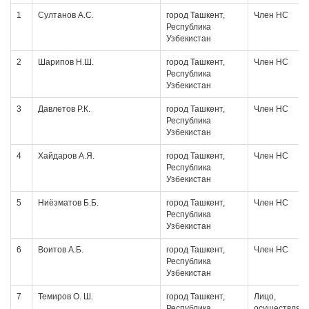
1
Султанов А.С.
город Ташкент,
Член НС
Республика
Узбекистан
2
Шарипов Н.Ш.
город Ташкент,
Член НС
Республика
Узбекистан
3
Давлетов Р.К.
город Ташкент,
Член НС
Республика
Узбекистан
4
Хайдаров А.Я.
город Ташкент,
Член НС
Республика
Узбекистан
5
Ниёзматов Б.Б.
город Ташкент,
Член НС
Республика
Узбекистан
6
Воитов А.Б.
город Ташкент,
Член НС
Республика
Узбекистан
7
Темиров О. Ш.
город Ташкент,
Лицо,
Республика
осуществляю