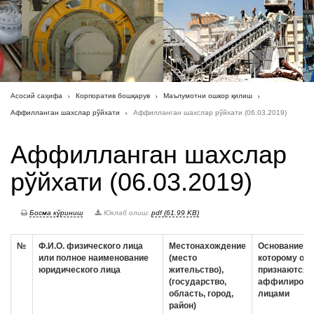
Асосий саҳифа
Корпоратив бошқарув
Маълумотни ошкор қилиш
Аффилланган шахслар рўйхати
Аффилланган шахслар рўйхати (06.03.2019)
Аффилланган шахслар
рўйхати (06.03.2019)
Босма кўриниш
Юклаб олиш:
pdf (61.99 KB)
№
Ф.И.О. физического лица
Местонахождение
Основание, п
или полное наименование
(место
которому они
юридического лица
жительство),
признаются
(государство,
аффилирова
область, город,
лицами
район)