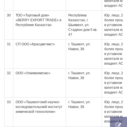
капитале кот
владеет АО
30
ТОО «Торговый дом»
Республика
Юр. лицо, 20 
«BERRY EXPORT TRADE» в
Казахстан, г.
более проце
Республике Казахстан
Шымкент, ул.
в уставном
Стадион дом 5 кв.
капитале кот
47
владеет АО
31
СП ООО «Красцветмет»
г. Ташкент, ул.
Юр. лицо, 20 
Навои, 38
более проце
в уставном
капитале кот
владеет АО
32
ООО «Узкимеимпэкс»
г. Ташкент, ул.
Юр. лицо, 20 
Навои, 38
более проце
в уставном
капитале кот
владеет АО
33
ООО «Ташкентский научно-
г. Ташкент, ул.
Юр. лицо, 20 
исследовательский институт
Навои, 38
более проце
химической технологии»
в уставном
капитале кот
владеет АО