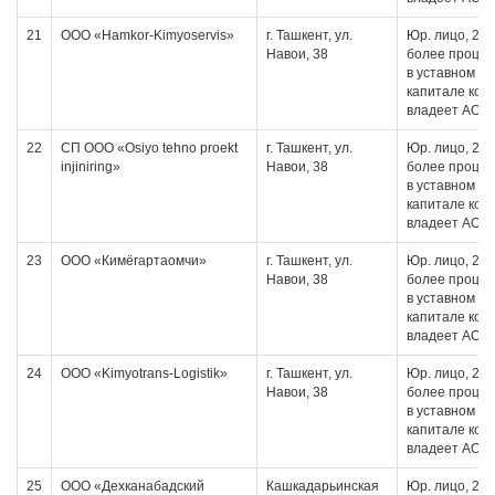
21
ООО «Hamkor-Kimyoservis»
г. Ташкент, ул.
Юр. лицо, 20 
Навои, 38
более проце
в уставном
капитале кот
владеет АО
22
СП ООО «Osiyo tehno proekt
г. Ташкент, ул.
Юр. лицо, 20 
injiniring»
Навои, 38
более проце
в уставном
капитале кот
владеет АО
23
ООО «Кимёгартаомчи»
г. Ташкент, ул.
Юр. лицо, 20 
Навои, 38
более проце
в уставном
капитале кот
владеет АО
24
ООО «Kimyotrans-Logistik»
г. Ташкент, ул.
Юр. лицо, 20 
Навои, 38
более проце
в уставном
капитале кот
владеет АО
25
ООО «Дехканабадский
Кашкадарьинская
Юр. лицо, 20 