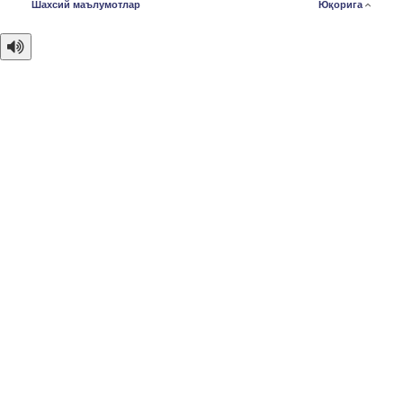
Шахсий маълумотлар
Юқорига