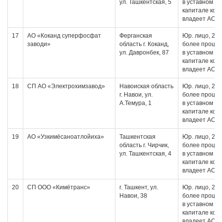
ул. Ташкентская, 5
в уставном
капитале кот
владеет АО
17
АО «Коканд суперфосфат
Ферганская
Юр. лицо, 20 
заводи»
область г. Коканд,
более проце
ул. Давронбек, 87
в уставном
капитале кот
владеет АО
18
СП АО «Электрохимзавод»
Навоиская область
Юр. лицо, 20 
г. Навои, ул.
более проце
А.Темура, 1
в уставном
капитале кот
владеет АО
19
АО «Узкимёсаноатлойиха»
Ташкентская
Юр. лицо, 20 
область г. Чирчик,
более проце
ул. Ташкентская, 4
в уставном
капитале кот
владеет АО
20
СП ООО «Кимётранс»
г. Ташкент, ул.
Юр. лицо, 20 
Навои, 38
более проце
в уставном
капитале кот
владеет АО