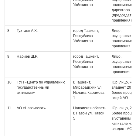
Узбекистан
полномочия
директора
(председател
правления)
8
Тухтаев А.Х.
город Ташкент,
Лицо,
Республика
осуществляю
Узбекистан
полномочия 
правления
9
Набиев Ш.Р.
город Ташкент,
Лицо,
Республика
осуществляю
Узбекистан
полномочия 
правления
10
ГУП «Центр по управлению
г. Ташкент,
Юр. лицо, ко
государственными
Мирабадский ул.
владеет 20 и
активами»
Ислама Каримова,
более проце
1
акций АО
11
АО «Навоиазот»
Навоиская область
Юр. лицо, 20 
г. Навои ул. Навои,
более проце
5
в уставном
капитале кот
владеет АО