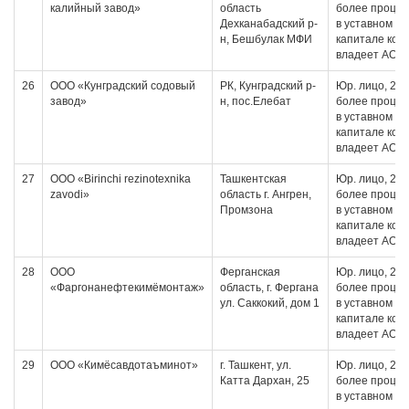
калийный завод»
область
более проце
Дехканабадский р-
в уставном
н, Бешбулак МФИ
капитале кот
владеет АО
26
ООО «Кунградский содовый
РК, Кунградский р-
Юр. лицо, 20 
завод»
н, пос.Елебат
более проце
в уставном
капитале кот
владеет АО
27
ООО «Birinchi rezinotexnika
Ташкентская
Юр. лицо, 20 
zavodi»
область г. Ангрен,
более проце
Промзона
в уставном
капитале кот
владеет АО
28
ООО
Ферганская
Юр. лицо, 20 
«Фаргонанефтекимёмонтаж»
область, г. Фергана
более проце
ул. Саккокий, дом 1
в уставном
капитале кот
владеет АО
29
ООО «Кимёсавдотаъминот»
г. Ташкент, ул.
Юр. лицо, 20 
Катта Дархан, 25
более проце
в уставном