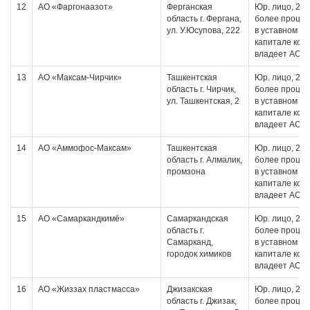
12
АО «Фаргонаазот»
Ферганская
Юр. лицо, 20 
область г. Фергана,
более проце
ул. У.Юсупова, 222
в уставном
капитале кот
владеет АО
13
АО «Максам-Чирчик»
Ташкентская
Юр. лицо, 20 
область г. Чирчик,
более проце
ул. Ташкентская, 2
в уставном
капитале кот
владеет АО
14
АО «Аммофос-Максам»
Ташкентская
Юр. лицо, 20 
область г. Алмалик,
более проце
промзона
в уставном
капитале кот
владеет АО
15
АО «Самаркандкимё»
Самаркандская
Юр. лицо, 20 
область г.
более проце
Самарканд,
в уставном
городок химиков
капитале кот
владеет АО
16
АО «Жиззах пластмасса»
Джизакская
Юр. лицо, 20 
область г. Джизак,
более проце