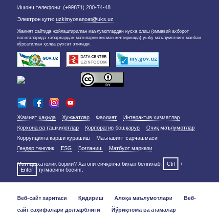
Ишонч телефони: (+99871) 200-74-48
Электрон қути:
uzkimyosanoat@uks.uz
Жамият сайтида жойлаштирилган маълумотлардан нусха олиш (оммавий ахборот
воситаларида хабарлардан матнларни қисман келтиришда) ушбу маълумотнинг манбаи
кўрсатилган ҳолда рухсат этилади.
Жамият ҳақида
Ҳужжатлар
Фаолият
Интерактив хизматлар
Корхона ва ташкилотлар
Корпоратив бошқарув
Очиқ маълумотлар
Коррупцияга қарши курашиш
Маънавият сарчашмаси
Гендер тенглик
ESG
Боғланиш
Матбуот маркази
Матнда хатолик борми? Хатони сичқонча билан белгилаб,
Ctrl
+
Enter
тугмасини босинг.
Веб-сайт харитаси
Қидириш
Алоқа маълумотлари
Веб-
сайт саҳифалари долзарблиги
Йўриқнома ва атамалар