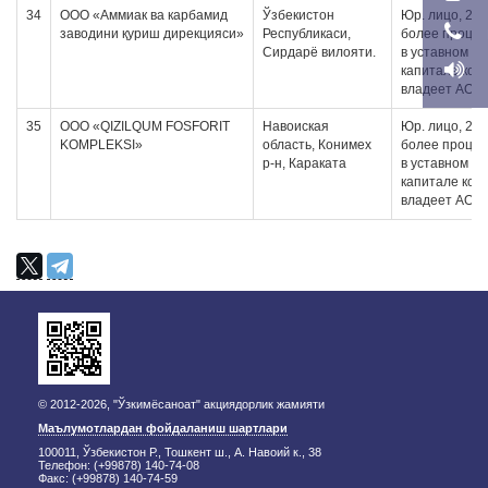
34
OOO «Аммиак ва карбамид
Ўзбекистон
Юр. лицо, 20 
заводини қуриш дирекцияси»
Республикаси,
более проце
Сирдарё вилояти.
в уставном
капитале кот
владеет АО
35
ООО «QIZILQUM FOSFORIT
Навоиская
Юр. лицо, 20 
KOMPLEKSI»
область, Конимех
более проце
р-н, Караката
в уставном
капитале кот
владеет АО
© 2012-2026, "Ўзкимёсаноат" акциядорлик жамияти
Маълумотлардан фойдаланиш шартлари
100011, Ўзбекистон Р., Тошкент ш., А. Навоий к., 38
Телефон: (+99878) 140-74-08
Факс: (+99878) 140-74-59