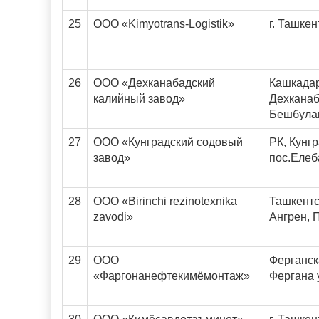
25
ООО «Kimyotrans-Logistik»
г. Ташкен
26
ООО «Дехканабадский
Кашкадар
калийный завод»
Дехканаб
Бешбула
27
ООО «Кунградский содовый
РК, Кунгр
завод»
пос.Елеб
28
ООО «Birinchi rezinotexnika
Ташкентск
zavodi»
Ангрен, 
29
ООО
Ферганска
«Фаргонанефтекимёмонтаж»
Фергана 