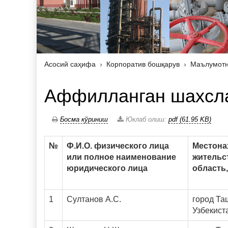
Асосий саҳифа
Корпоратив бошқарув
Маълумотн
Аффилланган шахслар
Босма кўриниш
Юклаб олиш:
pdf (61.95 KB)
№
Ф.И.О. физического лица
Местона
или полное наименование
жительст
юридического лица
область,
1
Султанов А.С.
город Та
Узбекист