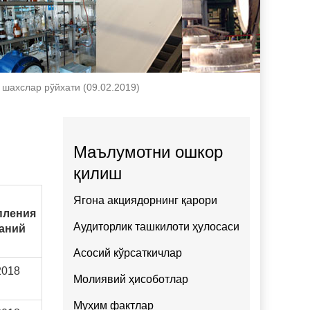
шахслар рўйхати (09.02.2019)
Маълумотни ошкор
қилиш
Ягона акциядорнинг қарори
пления
Аудиторлик ташкилоти ҳулосаси
аний
Асосий кўрсаткичлар
2018
Молиявий ҳисоботлар
Муҳим фактлар