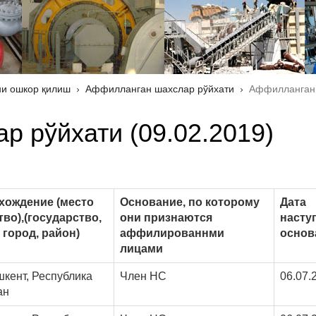
и ошкор қилиш
Аффилланган шахслар рўйхати
Аффилланган 
 рўйхати (09.02.2019)
хождение (место
Основание, по которому
Дата
во),(государство,
они признаются
насту
 город, район)
аффилированнми
основ
лицами
шкент, Республика
Член НС
06.07.
ан