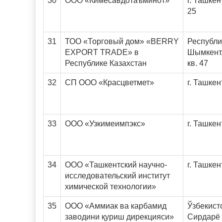
30
ООО «Кимёсавдотаъминот»
г. Ташкен
25
31
ТОО «Торговый дом» «BERRY
Республик
EXPORT TRADE» в
Шымкент,
Республике Казахстан
кв. 47
32
СП ООО «Красцветмет»
г. Ташкен
33
ООО «Узкимеимпэкс»
г. Ташкен
34
ООО «Ташкентский научно-
г. Ташкен
исследовательский институт
химической технологии»
35
OOO «Аммиак ва карбамид
Ўзбекист
заводини қуриш дирекцияси»
Сирдарё 