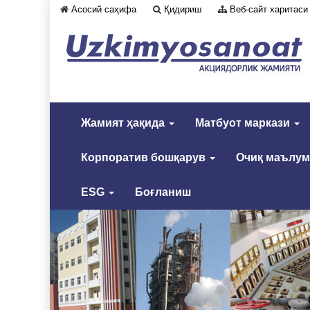
Асосий саҳифа
Қидириш
Веб-сайт харитаси
Жамият ҳақида
Матбуот маркази
Корпоратив бошқарув
Очиқ маълу
ESG
Боғланиш