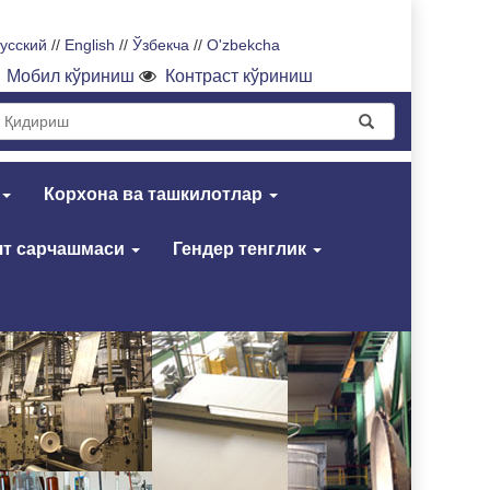
усский
//
English
//
Ўзбекча
//
O'zbekcha
Мобил кўриниш
Контраст кўриниш
Корхона ва ташкилотлар
т сарчашмаси
Гендер тенглик