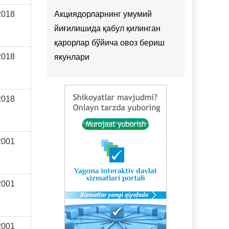
2018
Акциядорларнинг умумий
йиғилишида қабул қилинган
қарорлар бўйича овоз бериш
2018
якунлари
2018
2001
2001
2001