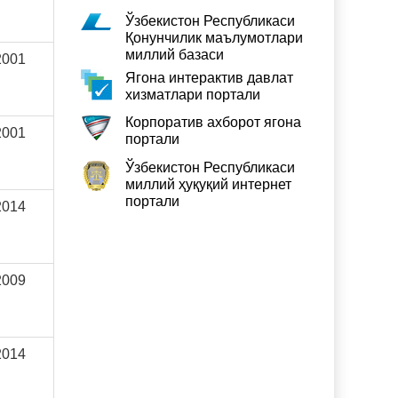
Ўзбекистон Республикаси
Қонунчилик маълумотлари
миллий базаси
2001
Ягона интерактив давлат
хизматлари портали
Корпоратив ахборот ягона
2001
портали
Ўзбекистон Республикаси
миллий ҳуқуқий интернет
портали
2014
2009
2014