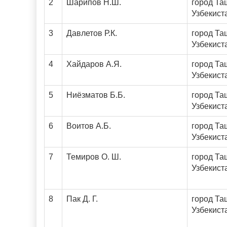
2
Шарипов Н.Ш.
город Та
Узбекист
3
Давлетов Р.К.
город Та
Узбекист
4
Хайдаров А.Я.
город Та
Узбекист
5
Ниёзматов Б.Б.
город Та
Узбекист
6
Воитов А.Б.
город Та
Узбекист
7
Темиров О. Ш.
город Та
Узбекист
8
Пак Д. Г.
город Та
Узбекист