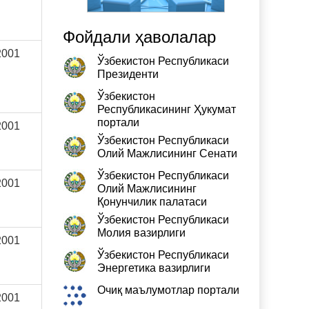
Фойдали ҳаволалар
2001
Ўзбекистон Республикаси
Президенти
Ўзбекистон
Республикасининг Ҳукумат
портали
2001
Ўзбекистон Республикаси
Олий Мажлисининг Сенати
Ўзбекистон Республикаси
2001
Олий Мажлисининг
Қонунчилик палатаси
Ўзбекистон Республикаси
Молия вазирлиги
2001
Ўзбекистон Республикаси
Энергетика вазирлиги
Очиқ маълумотлар портали
2001