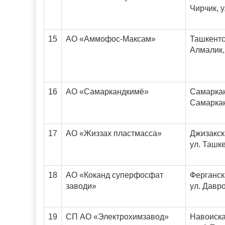
Чирчик, у
15
АО «Аммофос-Максам»
Ташкентск
Алмалик,
16
АО «Самаркандкимё»
Самаркан
Самаркан
17
АО «Жиззах пластмасса»
Джизакска
ул. Ташке
18
АО «Коканд суперфосфат
Ферганска
заводи»
ул. Давро
19
СП АО «Электрохимзавод»
Навоиска