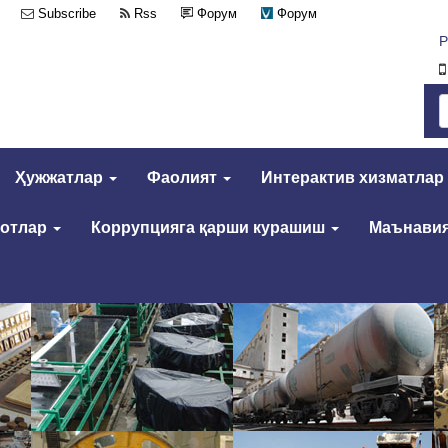
Subscribe
Rss
Форум
Форум
Р
Ҳужжатлар
Фаолият
Интерактив хизматлар
мотлар
Коррупцияга қарши курашиш
Маънавия