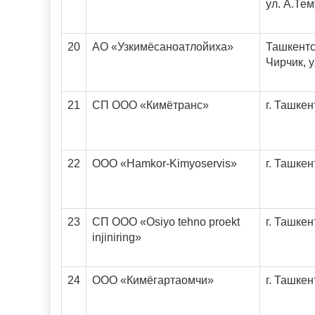
ул. А.Тем
20
АО «Узкимёсаноатлойиха»
Ташкентск
Чирчик, у
21
СП ООО «Кимётранс»
г. Ташкен
22
ООО «Hamkor-Kimyoservis»
г. Ташкен
23
СП ООО «Osiyo tehno proekt
г. Ташкен
injiniring»
24
ООО «Кимёгартаомчи»
г. Ташкен