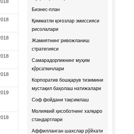
2018
Бизнес-план
2018
Қимматли қоғозлар эмиссияси
рисолалари
2018
Жамиятнинг ривожланиш
стратегияси
2018
Самарадорликнинг муҳим
кўрсаткичлари
2018
Корпоратив бошқарув тизимини
мустақил баҳолаш натижалари
2019
Соф фойдани тақсимлаш
Молиявий ҳисоботнинг халқаро
2018
стандартлари
Аффилланган шахслар рўйхати