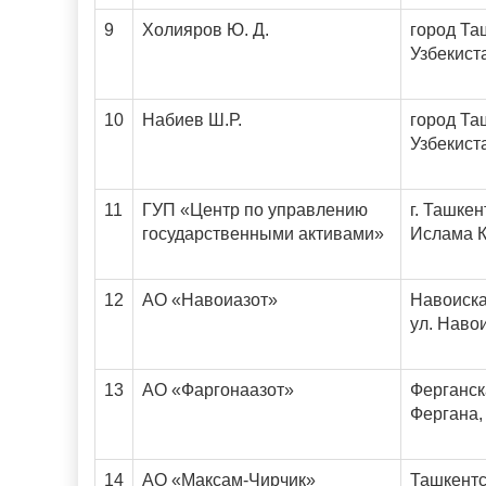
9
Холияров Ю. Д.
город Та
Узбекист
10
Набиев Ш.Р.
город Та
Узбекист
11
ГУП «Центр по управлению
г. Ташкен
государственными активами»
Ислама К
12
АО «Навоиазот»
Навоиска
ул. Навои
13
АО «Фаргонаазот»
Ферганска
Фергана,
14
АО «Максам-Чирчик»
Ташкентск