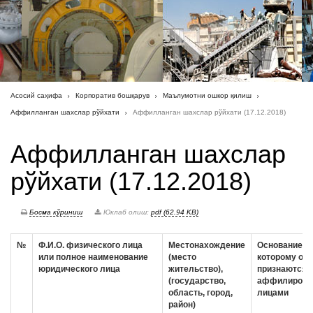
Асосий саҳифа
Корпоратив бошқарув
Маълумотни ошкор қилиш
Аффилланган шахслар рўйхати
Аффилланган шахслар рўйхати (17.12.2018)
Аффилланган шахслар
рўйхати (17.12.2018)
Босма кўриниш
Юклаб олиш:
pdf (62.94 KB)
№
Ф.И.О. физического лица
Местонахождение
Основание, п
или полное наименование
(место
которому они
юридического лица
жительство),
признаются
(государство,
аффилирова
область, город,
лицами
район)