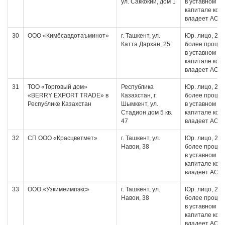
ул. Саккокий, дом 1
в уставном
капитале кот
владеет АО
30
ООО «Кимёсавдотаъминот»
г. Ташкент, ул.
Юр. лицо, 20 
Катта Дархан, 25
более проце
в уставном
капитале кот
владеет АО
31
ТОО «Торговый дом»
Республика
Юр. лицо, 20 
«BERRY EXPORT TRADE» в
Казахстан, г.
более проце
Республике Казахстан
Шымкент, ул.
в уставном
Стадион дом 5 кв.
капитале кот
47
владеет АО
32
СП ООО «Красцветмет»
г. Ташкент, ул.
Юр. лицо, 20 
Навои, 38
более проце
в уставном
капитале кот
владеет АО
33
ООО «Узкимеимпэкс»
г. Ташкент, ул.
Юр. лицо, 20 
Навои, 38
более проце
в уставном
капитале кот
владеет АО