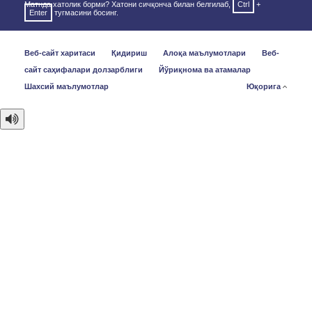
Матнда хатолик борми? Хатони сичқонча билан белгилаб,
Ctrl
+
Enter
тугмасини босинг.
Веб-сайт харитаси
Қидириш
Алоқа маълумотлари
Веб-
сайт саҳифалари долзарблиги
Йўриқнома ва атамалар
Шахсий маълумотлар
Юқорига