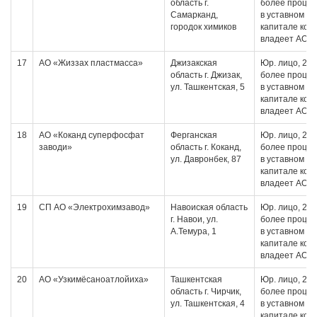
область г.
более проце
Самарканд,
в уставном
городок химиков
капитале кот
владеет АО
17
АО «Жиззах пластмасса»
Джизакская
Юр. лицо, 20 
область г. Джизак,
более проце
ул. Ташкентская, 5
в уставном
капитале кот
владеет АО
18
АО «Коканд суперфосфат
Ферганская
Юр. лицо, 20 
заводи»
область г. Коканд,
более проце
ул. Давронбек, 87
в уставном
капитале кот
владеет АО
19
СП АО «Электрохимзавод»
Навоиская область
Юр. лицо, 20 
г. Навои, ул.
более проце
А.Темура, 1
в уставном
капитале кот
владеет АО
20
АО «Узкимёсаноатлойиха»
Ташкентская
Юр. лицо, 20 
область г. Чирчик,
более проце
ул. Ташкентская, 4
в уставном
капитале кот