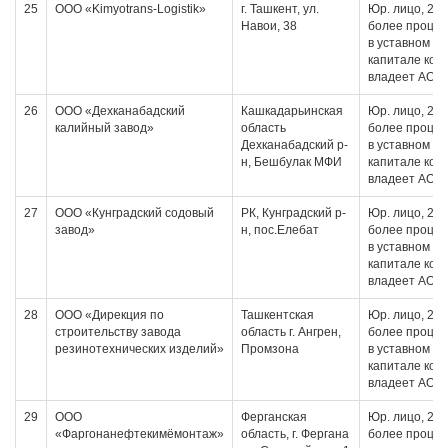
25
ООО «Kimyotrans-Logistik»
г. Ташкент, ул.
Юр. лицо, 20 
Навои, 38
более проце
в уставном
капитале кот
владеет АО
26
ООО «Дехканабадский
Кашкадарьинская
Юр. лицо, 20 
калийный завод»
область
более проце
Дехканабадский р-
в уставном
н, Бешбулак МФИ
капитале кот
владеет АО
27
ООО «Кунградский содовый
РК, Кунградский р-
Юр. лицо, 20 
завод»
н, пос.Елебат
более проце
в уставном
капитале кот
владеет АО
28
ООО «Дирекция по
Ташкентская
Юр. лицо, 20 
строительству завода
область г. Ангрен,
более проце
резинотехнических изделий»
Промзона
в уставном
капитале кот
владеет АО
29
ООО
Ферганская
Юр. лицо, 20 
«Фаргонанефтекимёмонтаж»
область, г. Фергана
более проце