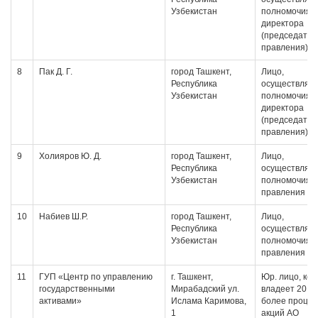
Узбекистан
полномочия
директора
(председател
правления)
8
Пак Д. Г.
город Ташкент,
Лицо,
Республика
осуществляю
Узбекистан
полномочия
директора
(председател
правления)
9
Холияров Ю. Д.
город Ташкент,
Лицо,
Республика
осуществляю
Узбекистан
полномочия 
правления
10
Набиев Ш.Р.
город Ташкент,
Лицо,
Республика
осуществляю
Узбекистан
полномочия 
правления
11
ГУП «Центр по управлению
г. Ташкент,
Юр. лицо, ко
государственными
Мирабадский ул.
владеет 20 и
активами»
Ислама Каримова,
более проце
1
акций АО