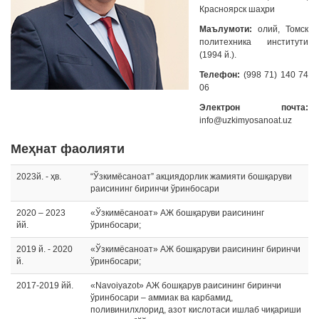
Красноярск шаҳри
Маълумоти:
олий, Томск
политехника институти
(1994 й.).
Телефон:
(998 71) 140 74
06
Электрон почта:
info@uzkimyosanoat.uz
Меҳнат фаолияти
2023й. - ҳв.
“Ўзкимёсаноат” акциядорлик жамияти бошқаруви
раисининг биринчи ўринбосари
2020 – 2023
«Ўзкимёсаноат» АЖ бошқаруви раисининг
йй.
ўринбосари;
2019 й. - 2020
«Ўзкимёсаноат» АЖ бошқаруви раисининг биринчи
й.
ўринбосари;
2017-2019 йй.
«Navoiyazot» АЖ бошқарув раисининг биринчи
ўринбосари – аммиак ва карбамид,
поливинилхлорид, азот кислотаси ишлаб чиқариши