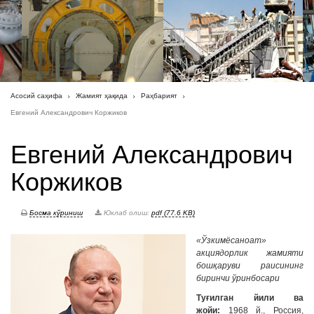
Асосий саҳифа
Жамият ҳақида
Раҳбарият
Евгений Александрович Коржиков
Евгений Александрович
Коржиков
Босма кўриниш
Юклаб олиш:
pdf (77.6 KB)
«Ўзкимёсаноат»
акциядорлик жамияти
бошқаруви раисининг
биринчи ўринбосари
Туғилган йили ва
жойи:
1968 й., Россия,