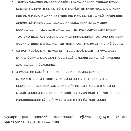
тармоқ корхоналарининг хавфсиз фаолиятини, уларда юқори
қўшимча қиймати ва талабга эга сифатли кимё маҳсулотларни
ишлар чиқарилишини таъминлаш мақсадида ишлаб чиқаришни
диверсификациялаш, маҳаллий маъданий ва хом ашё
ресурсларни чуқур қайта ишлаш, тизимда замонавий юқори
технологик жиҳоз-ускуналарни ва инновацион технологияларни
жорий этишга мўлжалланган ягона техник сиёсатни олиб бориш
саноат хавфсизлиги, меҳнатни ва атроф муҳитни муҳофаза
қилиш бўйича мақсадли чора-тадбирларни ва ишлаб чиқариш
дастурларни бажариш;
замонавий рақобатдош инновацион технологиялар,
маҳсулотларнинг янги турларини яратишга, энергия ва
ресурслар сарфини ҳамда ишлаб чиқариш харажатларини
камайтиришга қаратилган илмий, шу жумладан, тармоқлараро
изланишларни қўллаб-қувватлаш ва рағбатлантириш.
Фуқароларни шахсий масалалар бўйича қабул қилиш
кунлари:
сешанба, 10.00—12.00