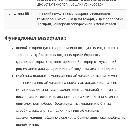
цех уста-технологи, бошлиқ ўринбосари
1986-1994 йй.
«Навоийазот» ишлаб чиқариш бирлашмаси
таъмирлаш-механика цехи токари, 2-цех аппаратчи
шогирди, конверсия аппаратчиси, смена устаси
Функционал вазифалар
ишлаб чиқариш қувватларини модернизация қилиш, техник ва
технологик қайта жиҳозлаш, янгиларини барпо этишга
қаратилган тармоқ корхоналарининг барқарор ва мутаносиб
ривожланиш дастурларини ишлаб чиқиш ва амалга ошириш;
кимё корхоналари томонидан ишлаб чиқарилаётган маҳсулот
таннархи ва ишлаб чиқариш харажатлар даражасига таъсир
қилувчи омилларни чуқур таҳлил этиш, замонавий энергия ва
ресурсларни тежовчи технологиялар ва ускуналарни ҳамда энг
янги электрон-ахборот бошқариш тизимларни жалб этиш
ҳисобига маҳсулот таннархини ва ишлаб чиқариш
харажатларини тубдан қисқартириш бўйича аниқ чора-тадбирлар
ишлаб чиқиш;