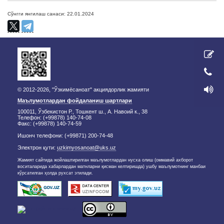
Сўнгги янгилаш санаси: 22.01.2024
© 2012-2026, "Ўзкимёсаноат" акциядорлик жамияти
Маълумотлардан фойдаланиш шартлари
100011, Ўзбекистон Р., Тошкент ш., А. Навоий к., 38
Телефон: (+99878) 140-74-08
Факс: (+99878) 140-74-59
Ишонч телефони: (+99871) 200-74-48
Электрон қути:
uzkimyosanoat@uks.uz
Жамият сайтида жойлаштирилган маълумотлардан нусха олиш (оммавий ахборот
воситаларида хабарлардан матнларни қисман келтиришда) ушбу маълумотнинг манбаи
кўрсатилган ҳолда рухсат этилади.