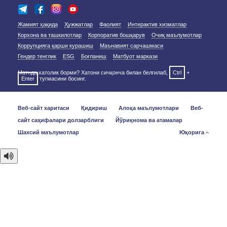
Жамият ҳақида
Ҳужжатлар
Фаолият
Интерактив хизматлар
Корхона ва ташкилотлар
Корпоратив бошқарув
Очиқ маълумотлар
Коррупцияга қарши курашиш
Маънавият сарчашмаси
Гендер тенглик
ESG
Боғланиш
Матбуот маркази
Матнда хатолик борми? Хатони сичқонча билан белгилаб,
Ctrl
+
Enter
тугмасини босинг.
Веб-сайт харитаси
Қидириш
Алоқа маълумотлари
Веб-
сайт саҳифалари долзарблиги
Йўриқнома ва атамалар
Шахсий маълумотлар
Юқорига