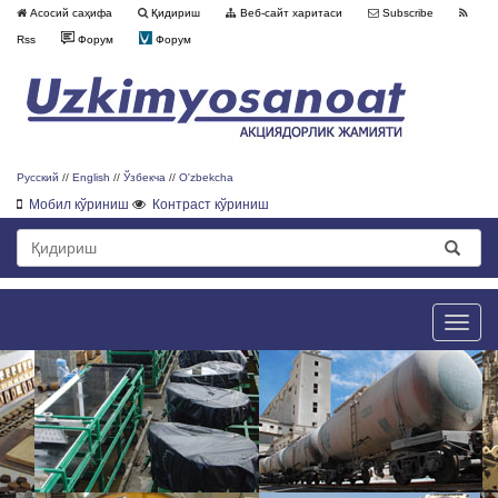
Асосий саҳифа
Қидириш
Веб-сайт харитаси
Subscribe
Rss
Форум
Форум
Русский
//
English
//
Ўзбекча
//
O'zbekcha
Мобил кўриниш
Контраст кўриниш
Toggle
naviga