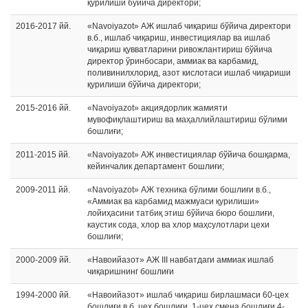
қурилиши бўйича директори;
2016-2017 йй.
«Navoiyazot» АЖ ишлаб чиқариш бўйича директори
в.б., ишлаб чиқариш, инвестициялар ва ишлаб
чиқариш қувватларини ривожлантириш бўйича
директор ўринбосари, аммиак ва карбамид,
поливинилхлорид, азот кислотаси ишлаб чиқариши
қурилиши бўйича директори;
2015-2016 йй.
«Navoiyazot» акциядорлик жамияти
мувофиқлаштириш ва маҳаллийлаштириш бўлими
бошлиғи;
2011-2015 йй.
«Navoiyazot» АЖ инвестициялар бўйича бошқарма,
кейинчалик департамент бошлиғи;
2009-2011 йй.
«Navoiyazot» АЖ техника бўлими бошлиғи в.б.,
«Аммиак ва карбамид мажмуаси қурилиши»
лойиҳасини татбиқ этиш бўйича бюро бошлиғи,
каустик сода, хлор ва хлор маҳсулотлари цехи
бошлиғи;
2000-2009 йй.
«Навоийазот» АЖ III навбатдаги аммиак ишлаб
чиқаришнинг бошлиғи
1994-2000 йй.
«Навоийазот» ишлаб чиқариш бирлашмаси 60-цех
бошлиғи в.б, цех бошлиғи, 1-цех смена бошлиғи 4-