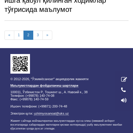
ишга қабул қилинган ходимлар
тўғрисида маълумот
«
1
2
3
»
© 2012-2026, "Ўзкимёсаноат" акциядорлик жамияти
Маълумотлардан фойдаланиш шартлари
100011, Ўзбекистон Р., Тошкент ш., А. Навоий к., 38
Телефон: (+99878) 140-74-08
Факс: (+99878) 140-74-59
Ишонч телефони: (+99871) 200-74-48
Электрон қути:
uzkimyosanoat@uks.uz
Жамият сайтида жойлаштирилган маълумотлардан нусха олиш (оммавий ахборот
воситаларида хабарлардан матнларни қисман келтиришда) ушбу маълумотнинг манбаи
кўрсатилган ҳолда рухсат этилади.