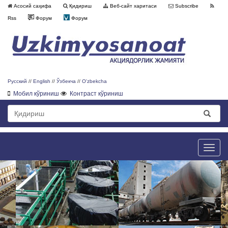
Асосий саҳифа
Қидириш
Веб-сайт харитаси
Subscribe
Rss
Форум
Форум
Русский
//
English
//
Ўзбекча
//
O'zbekcha
Мобил кўриниш
Контраст кўриниш
Toggle
naviga