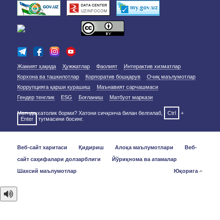
Жамият ҳақида
Ҳужжатлар
Фаолият
Интерактив хизматлар
Корхона ва ташкилотлар
Корпоратив бошқарув
Очиқ маълумотлар
Коррупцияга қарши курашиш
Маънавият сарчашмаси
Гендер тенглик
ESG
Боғланиш
Матбуот маркази
Матнда хатолик борми? Хатони сичқонча билан белгилаб,
Ctrl
+
Enter
тугмасини босинг.
Веб-сайт харитаси
Қидириш
Алоқа маълумотлари
Веб-
сайт саҳифалари долзарблиги
Йўриқнома ва атамалар
Шахсий маълумотлар
Юқорига