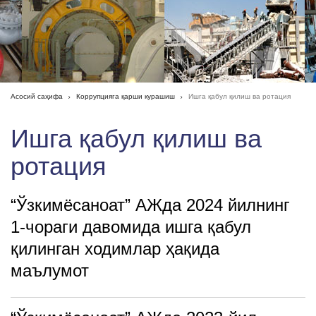
Асосий саҳифа
Коррупцияга қарши курашиш
Ишга қабул қилиш ва ротация
Ишга қабул қилиш ва
ротация
“Ўзкимёсаноат” АЖда 2024 йилнинг
1-чораги давомида ишга қабул
қилинган ходимлар ҳақида
маълумот