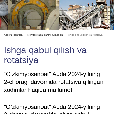
Асосий саҳифа
Korrupsiyaga qarshi kurashish
Ishga qabul qilish va rotatsiya
Ishga qabul qilish va
rotatsiya
“O‘zkimyosanoat” AJda 2024-yilning
2-choragi davomida rotatsiya qilingan
xodimlar haqida ma’lumot
“O‘zkimyosanoat” AJda 2024-yilning