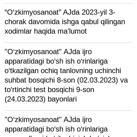
“O‘zkimyosanoat” AJda 2023-yil 3-
chorak davomida ishga qabul qilingan
xodimlar haqida ma’lumot
"O‘zkimyosanoat" AJda ijro
apparatidagi bo‘sh ish o‘rinlariga
o‘tkazilgan ochiq tanlovning uchinchi
suhbat bosqichi 8-son (02.03.2023) va
to‘rtinchi test bosqichi 9-son
(24.03.2023) bayonlari
"O‘zkimyosanoat" AJda ijro
apparatidagi bo‘sh ish o‘rinlariga