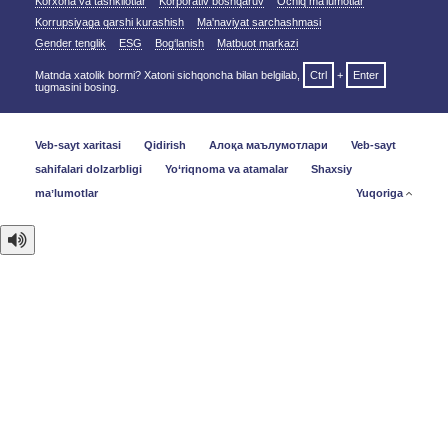
Korxona va tashkilotlar
Korporativ boshqaruv
Ochiq ma'lumotlar
Korrupsiyaga qarshi kurashish
Ma'naviyat sarchashmasi
Gender tenglik
ESG
Bog‘lanish
Matbuot markazi
Matnda xatolik bormi? Xatoni sichqoncha bilan belgilab,
Ctrl
+
Enter
tugmasini bosing.
Veb-sayt xaritasi
Qidirish
Алоқа маълумотлари
Veb-sayt
sahifalari dolzarbligi
Yo‘riqnoma va atamalar
Shaxsiy
maʼlumotlar
Yuqoriga