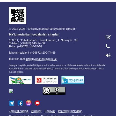
© 2012-2026, "O'zkimyosanoat" aksiyadorlik jamiyati
Ma`lumotlardan foydalanish shartlari
100011, O'zbekiston R., Toshkent sh., A. Navoiy k., 38
Telefon: (+99878) 140-74-08
Faks: (+99878) 140-74-59
Ishonch telefoni: (+99871) 200-74-48
Elektron quti:
uzkimyosanoat@uks.uz
Jamiyat saytida joylashtirilgan ma`lumotlardan nusxa olish (ommaviy axborot vositalarida
xabarlardan matnlarni qisman keltirishda) ushbu ma`lumotning manbai ko'rsatilgan holda
ruxsat etiladi.
Jamiyat haqida
Hujjatlar
Faoliyat
Interaktiv xizmatlar