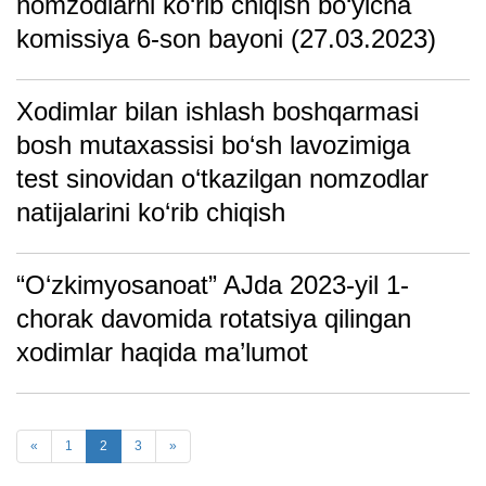
nomzodlarni ko‘rib chiqish bo‘yicha
komissiya 6-son bayoni (27.03.2023)
Xodimlar bilan ishlash boshqarmasi
bosh mutaxassisi bo‘sh lavozimiga
test sinovidan o‘tkazilgan nomzodlar
natijalarini ko‘rib chiqish
“O‘zkimyosanoat” AJda 2023-yil 1-
chorak davomida rotatsiya qilingan
xodimlar haqida ma’lumot
«
1
2
3
»