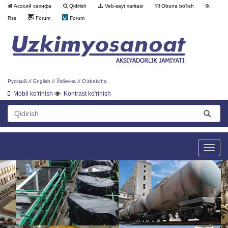
Асосий саҳифа
Qidirish
Veb-sayt xaritasi
Obuna bo'lish
Rss
Forum
Forum
Русский
//
English
//
Ўзбекча
//
O'zbekcha
Mobil ko'rinish
Kontrast ko'rinish
Toggle
naviga