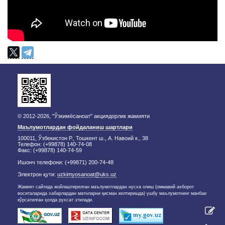
© 2012-2026, "Ўзкимёсаноат" акциядорлик жамияти
Маълумотлардан фойдаланиш шартлари
100011, Ўзбекистон Р., Тошкент ш., А. Навоий к., 38
Телефон: (+99878) 140-74-08
Факс: (+99878) 140-74-59
Ишонч телефони: (+99871) 200-74-48
Электрон қути:
uzkimyosanoat@uks.uz
Жамият сайтида жойлаштирилган маълумотлардан нусха олиш (оммавий ахборот
воситаларида хабарлардан матнларни қисман келтиришда) ушбу маълумотнинг манбаи
кўрсатилган ҳолда рухсат этилади.