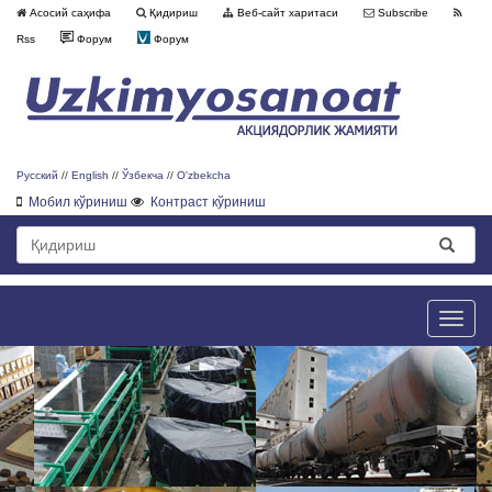
Асосий саҳифа
Қидириш
Веб-сайт харитаси
Subscribe
Rss
Форум
Форум
Русский
//
English
//
Ўзбекча
//
O'zbekcha
Мобил кўриниш
Контраст кўриниш
Toggle
naviga