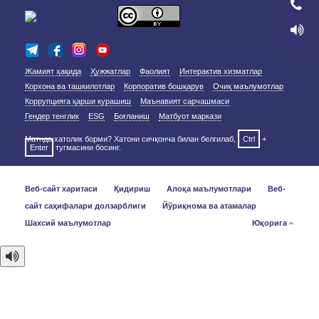
Жамият ҳақида
Ҳужжатлар
Фаолият
Интерактив хизматлар
Корхона ва ташкилотлар
Корпоратив бошқарув
Очиқ маълумотлар
Коррупцияга қарши курашиш
Маънавият сарчашмаси
Гендер тенглик
ESG
Боғланиш
Матбуот маркази
Матнда хатолик борми? Хатони сичқонча билан белгилаб,
Ctrl
+
Enter
тугмасини босинг.
Веб-сайт харитаси
Қидириш
Алоқа маълумотлари
Веб-
сайт саҳифалари долзарблиги
Йўриқнома ва атамалар
Шахсий маълумотлар
Юқорига