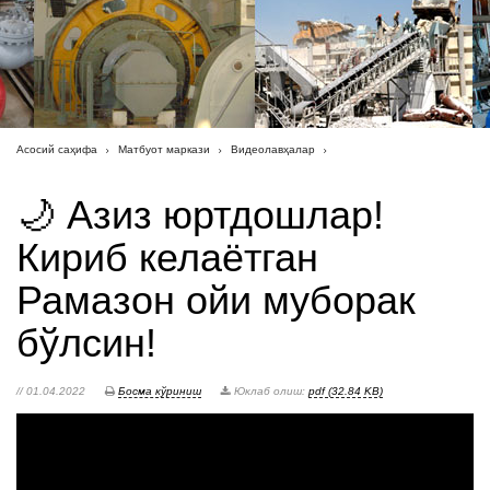
Асосий саҳифа
Матбуот маркази
Видеолавҳалар
🌙 Азиз юртдошлар!
Кириб келаётган
Рамазон ойи муборак
бўлсин!
// 01.04.2022
Босма кўриниш
Юклаб олиш:
pdf (32.84 KB)