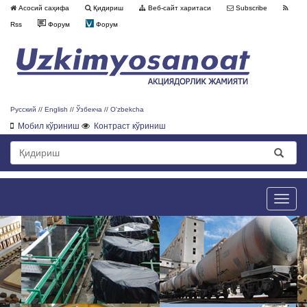
Асосий саҳифа
Қидириш
Веб-сайт харитаси
Subscribe
Rss
Форум
Форум
Русский
//
English
//
Ўзбекча
//
O'zbekcha
Мобил кўриниш
Контраст кўриниш
Toggle
naviga