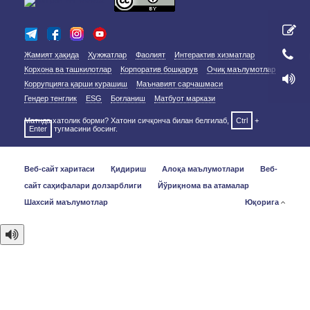
Жамият ҳақида
Ҳужжатлар
Фаолият
Интерактив хизматлар
Корхона ва ташкилотлар
Корпоратив бошқарув
Очиқ маълумотлар
Коррупцияга қарши курашиш
Маънавият сарчашмаси
Гендер тенглик
ESG
Боғланиш
Матбуот маркази
Матнда хатолик борми? Хатони сичқонча билан белгилаб,
Ctrl
+
Enter
тугмасини босинг.
Веб-сайт харитаси
Қидириш
Алоқа маълумотлари
Веб-
сайт саҳифалари долзарблиги
Йўриқнома ва атамалар
Шахсий маълумотлар
Юқорига