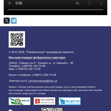
© 2012-2026, "Ўзкимёсаноат" акциядорлик жамияти
Маълумотлардан фойдаланиш шартлари
100011, Ўзбекистон Р., Тошкент ш., А. Навоий к., 38
Телефон: (+99878) 140-74-08
Факс: (+99878) 140-74-59
Ишонч телефони: (+99871) 200-74-48
Электрон қути:
uzkimyosanoat@uks.uz
Жамият сайтида жойлаштирилган маълумотлардан нусха олиш (оммавий ахборот
воситаларида хабарлардан матнларни қисман келтиришда) ушбу маълумотнинг манбаи
кўрсатилган ҳолда рухсат этилади.