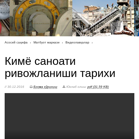
Асосий саҳифа
Матбуот маркази
Видеолавҳалар
Кимё саноати
ривожланиши тарихи
// 30.12.2016
Босма кўриниш
Юклаб олиш:
pdf (31.59 KB)