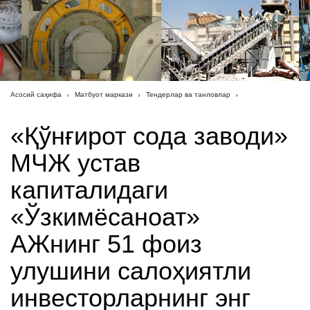
Асосий саҳифа
Матбуот маркази
Тендерлар ва танловлар
«Қўнғирот сода заводи»
МЧЖ устав
капиталидаги
«Ўзкимёсаноат»
АЖнинг 51 фоиз
улушини салоҳиятли
инвесторларнинг энг