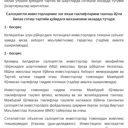
билан улушни қуйидаги тартиб ва шартларда сотишни назарда тутувчи
ўзгартиришлар киритилган:
Салоҳиятли инвесторларнинг энг яхши таклифларини танлаш йўли
билан сотиш тартиби қуйидаги механизмни назарда тутади:
1 - босқич:
Келишилган узун рўйҳатдаги потенциал инвесторларга тизерни (объект
ҳақида қисқа ахборот маълумотнома) тарқатиш (тадбир амалга
оширилмоқда).
2 - босқич:
Қизиқиш билдирган салоҳиятли инвесторлар билан махфийлик
тўғрисидаги шартномани (МШ) имзолаш. Қисқа рўйҳатни белгилаш,
МШни имзолаш якуни бўйича инвесторларга Ахборот меморандуми ва
Тартиб хатини тақдим этиш. Инвесторлар томонидан Мажбурий
бўлмаган таклифлар тақдим этилиши (тадбир амалга оширилмоқда).
Инвесторлар томонидан тақдим этилган Мажбурий бўлмаган
таклифларни таҳлил қилиш, келишиш ва энг жозибадорини танлаш.
Мажбурий бўлмаган таклифлар таҳлили натижаси бўйича танланган
салоҳиятли инвесторларга фойдаланиш ҳуқуқини берган холда Виртуал
Маълумотлар Хонасини (ВМХ) тайёрлаш ва очиш.
Сотилаётган объектни салоҳиятли инвесторлар томонидан комплекс
текширувидан ўтказиш (дью-дилидженс). Инвестицион маслаҳатчи