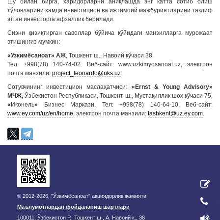
Шу билан бирга, харидорларни аниқлашда энг катта сотиб олиш
тўловларини ҳамда инвестицион ва ижтимоий мажбуриятларини таклиф
этган инвесторга афзаллик берилади.
Сизни қизиқтирган саволлар бўйича қўйидаги манзилларга мурожаат
этишингиз мумкин:
«
Узкимёсаноат
»
АЖ
, Тошкент ш., Навоий кўчаси 38.
Тел: +998(78) 140-74-02. Веб-сайт: www.uzkimyosanoat.uz, электрон
почта манзили:
project_leonardo@uks.uz
.
Сотувчининг инвестицион маслаҳатчиси:
«Ernst & Young Advisory»
МЧЖ,
Ўзбекистон Республикаси, Тошкент ш., Мустақиллик шоҳ кўчаси 75,
«
Иконель
»
Бизнес Маркази. Тел: +998(78) 140-64-10, Веб-сайт:
www.ey.com/uz/en/home
, электрон почта манзили:
tashkent@uz.ey.com
.
© 2012-2026, "Ўзкимёсаноат" акциядорлик жамияти
Маълумотлардан фойдаланиш шартлари
100011, Ўзбекистон Р., Тошкент ш., А. Навоий к., 38