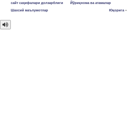
сайт саҳифалари долзарблиги
Йўриқнома ва атамалар
Шахсий маълумотлар
Юқорига