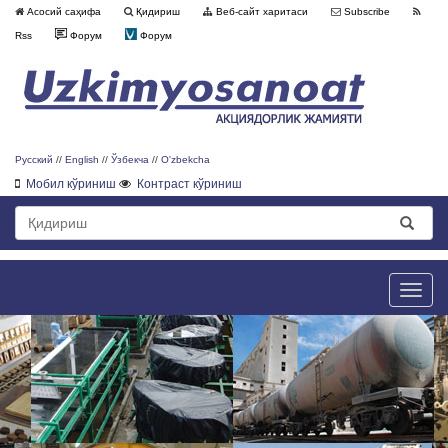
Асосий саҳифа
Қидириш
Веб-сайт харитаси
Subscribe
Rss
Форум
Форум
Русский
//
English
//
Ўзбекча
//
O'zbekcha
Мобил кўриниш
Контраст кўриниш
Toggle
naviga