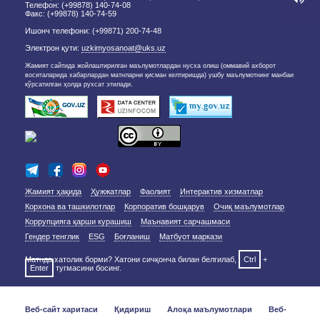
Телефон: (+99878) 140-74-08
Факс: (+99878) 140-74-59
Ишонч телефони: (+99871) 200-74-48
Электрон қути:
uzkimyosanoat@uks.uz
Жамият сайтида жойлаштирилган маълумотлардан нусха олиш (оммавий ахборот
воситаларида хабарлардан матнларни қисман келтиришда) ушбу маълумотнинг манбаи
кўрсатилган ҳолда рухсат этилади.
Жамият ҳақида
Ҳужжатлар
Фаолият
Интерактив хизматлар
Корхона ва ташкилотлар
Корпоратив бошқарув
Очиқ маълумотлар
Коррупцияга қарши курашиш
Маънавият сарчашмаси
Гендер тенглик
ESG
Боғланиш
Матбуот маркази
Матнда хатолик борми? Хатони сичқонча билан белгилаб,
Ctrl
+
Enter
тугмасини босинг.
Веб-сайт харитаси
Қидириш
Алоқа маълумотлари
Веб-