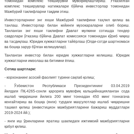
томонидан комплекс текширувни мувофиқлаштириш. Ўтказилган
комплекс текширувлар натижалари бўйича инвесторлар томонидан
Мажбурий таклифларни тақдим этиш.
Инвесторларнинг энг яхши Мажбурий таклифини таҳлил қилиш ва
танлаш. Инвесторлар билан кейинги музокараларни олиб бориш.
Танланган энг яхши таклифни Давлат мулкини сотишда тендер
савдолари ўтказиш бўйича Давлат комиссияси томонидан кўриб чиқиш
ва тасдиқлаш. Юридик хужжатларни тайёрлаш (Олди-сотди шартномаси
ва бошқа зарур бўлган келишувлар).
Танланган инвестор билан юридик хужжатларни келишиш. Юридик
хужжатларни имзолаш ва битимни ёпиш.
Сотиш шартлари:
- корхонанинг асосий фаолият турини сақлаб қолиш;
- Ўзбекистон Республикаси Президентининг 03.04.2019
йилдаги ПҚ-4265-сонли қарорига мувофиқ кальцийнацияланган сода
ишлаб чиқаришни йилига 200 минг тоннадан 450 минг тоннагача
кенгайтириш ва бошқа (янги) турдаги маҳсулотлар ишлаб чиқаришни
ташкил қилиш (инвестицион мажбуриятларини бажариш муддатлари
2019-2024 йй.);
- янги иш ўринларини яратиш шаклидаги ижтимоий мажбуриятларни
қабул қилиш.