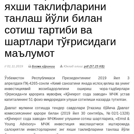
яхши таклифларини
танлаш йўли билан
сотиш тартиби ва
шартлари тўғрисидаги
маълумот
// 01.11.2019
Босма кўриниш
Юклаб олиш:
pdf (57.25 KB)
Ўзбекистон Республикаси Президентининг 2019 йил 3
апрелдаги ПҚ-4265-сонли «Кимё саноатини янада ислоҳ қилиш ва унинг
инвестициявий жозибадорлигини ошириш чора-тадбирлари
тўғрисида»ги қарорига мувофиқ «Қўнғирот сода заводи» МЧЖ устав
капиталининг 51 фоиз миқдоридаги улуши сотилиши назарда тутилган.
Давлат мулкини сотишда тендер савдолари ўтказиш бўйича Давлат
комиссиясининг қарори билан (2019 йил 30 сентябрь, №02/1-1328)
«Қўнғирот сода заводи» МЧЖнинг улушини сотиш шартларига, «Ernst &
Young Advisory» МЧЖ инвестиция маслаҳатчиси иштирокида
салоҳиятли инвесторларнинг энг яхши таклифларини танлаш йўли