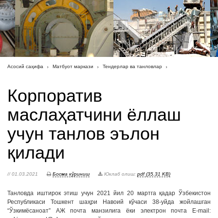
Асосий саҳифа
Матбуот маркази
Тендерлар ва танловлар
Корпоратив
маслаҳатчини ёллаш
учун танлов эълон
қилади
// 01.03.2021
Босма кўриниш
Юклаб олиш:
pdf (35.31 KB)
Танловда иштирок этиш учун 2021 йил 20 мартга қадар Ўзбекистон
Республикаси Тошкент шаҳри Навоий кўчаси 38-уйда жойлашган
“Ўзкимёсаноат” АЖ почта манзилига ёки электрон почта E-mail: