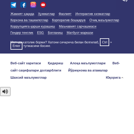
Жамият ҳақида
Ҳужжатлар
Фаолият
Интерактив хизматлар
Корхона ва ташкилотлар
Корпоратив бошқарув
Очиқ маълумотлар
Коррупцияга қарши курашиш
Маънавият сарчашмаси
Гендер тенглик
ESG
Боғланиш
Матбуот маркази
Матнда хатолик борми? Хатони сичқонча билан белгилаб,
Ctrl
+
Enter
тугмасини босинг.
Веб-сайт харитаси
Қидириш
Алоқа маълумотлари
Веб-
сайт саҳифалари долзарблиги
Йўриқнома ва атамалар
Шахсий маълумотлар
Юқорига