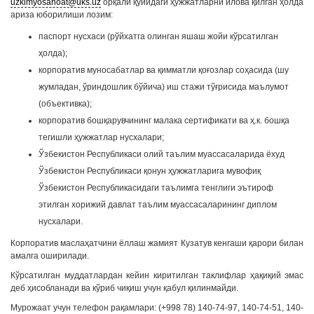
uzkimyosanoat@uks.uz
орқали қуйидаги ҳужжатларни илова қилган ҳолда
ариза юборилиши лозим:
паспорт нусхаси (рўйхатга олинган яшаш жойи кўрсатилган
ҳолда);
корпоратив муносабатлар ва қимматли қоғозлар соҳасида (шу
жумладан, ўриндошлик бўйича) иш стажи тўғрисида маълумот
(объективка);
корпоратив бошқарувчининг малака сертификати ва ҳ.к. бошқа
тегишли ҳужжатлар нусхалари;
Ўзбекистон Республикаси олий таълим муассасаларида ёхуд
Ўзбекистон Республикаси қонун ҳужжатларига мувофиқ
Ўзбекистон Республикасидаги таълимга тенглиги эътироф
этилган хорижий давлат таълим муассасаларининг диплом
нусхалари.
Корпоратив маслаҳатчини ёллаш жамият Кузатув кенгаши қарори билан
амалга оширилади.
Кўрсатилган муддатлардан кейин киритилган таклифлар ҳақиқий эмас
деб ҳисобланади ва кўриб чиқиш учун қабул қилинмайди.
Мурожаат учун телефон рақамлари: (+998 78) 140-74-97, 140-74-51, 140-