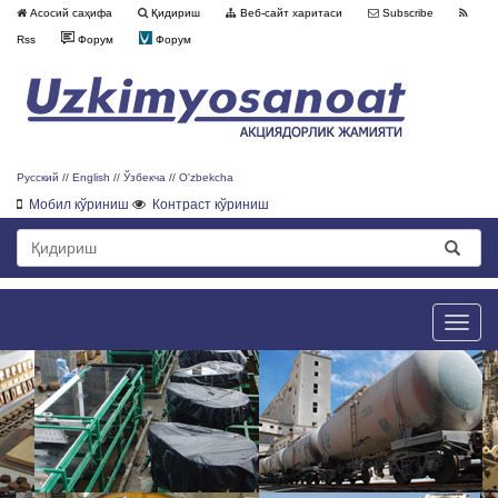
Асосий саҳифа
Қидириш
Веб-сайт харитаси
Subscribe
Rss
Форум
Форум
Русский
//
English
//
Ўзбекча
//
O'zbekcha
Мобил кўриниш
Контраст кўриниш
Toggle
naviga