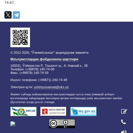
74-67.
© 2012-2026, "Ўзкимёсаноат" акциядорлик жамияти
Маълумотлардан фойдаланиш шартлари
100011, Ўзбекистон Р., Тошкент ш., А. Навоий к., 38
Телефон: (+99878) 140-74-08
Факс: (+99878) 140-74-59
Ишонч телефони: (+99871) 200-74-48
Электрон қути:
uzkimyosanoat@uks.uz
Жамият сайтида жойлаштирилган маълумотлардан нусха олиш (оммавий ахборот
воситаларида хабарлардан матнларни қисман келтиришда) ушбу маълумотнинг манбаи
кўрсатилган ҳолда рухсат этилади.