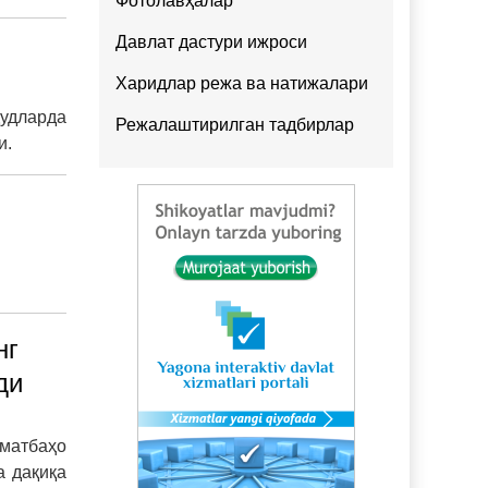
Фотолавҳалар
Давлат дастури ижроси
Харидлар режа ва натижалари
удларда
Режалаштирилган тадбирлар
и.
нг
ди
мматбаҳо
а дақиқа