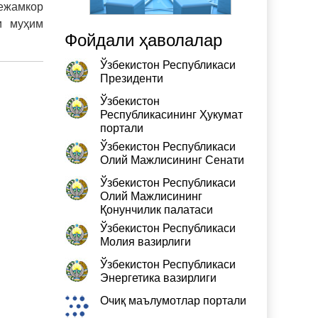
тежамкор
и муҳим
Фойдали ҳаволалар
Ўзбекистон Республикаси
Президенти
Ўзбекистон
Республикасининг Ҳукумат
портали
Ўзбекистон Республикаси
Олий Мажлисининг Сенати
Ўзбекистон Республикаси
Олий Мажлисининг
Қонунчилик палатаси
Ўзбекистон Республикаси
Молия вазирлиги
Ўзбекистон Республикаси
Энергетика вазирлиги
Очиқ маълумотлар портали