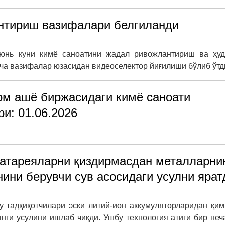
нтириш вазифалари белгиланди
юнь куни кимё саноатини жадал ривожлантириш ва ҳуд
а вазифалар юзасидан видеоселектор йиғилиши бўлиб ўтд
ом ашё биржасидаги кимё саноати
и: 01.06.2026
 батареяларни қиздирмасдан металларни
ини берувчи сув асосидаги усулни ярат
ty тадқиқотчилари эски литий-ион аккумуляторларидан қи
нги усулини ишлаб чиқди. Ушбу технология атиги бир неч