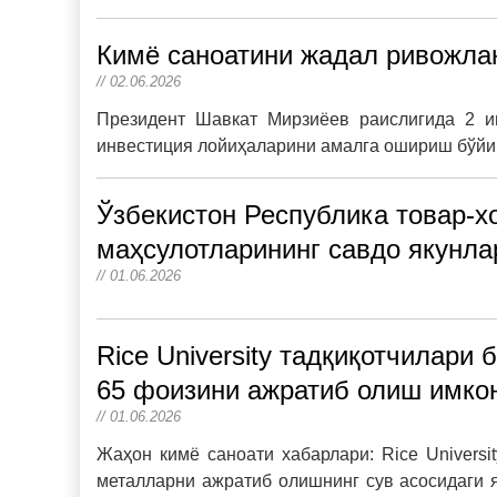
Кимё саноатини жадал ривожла
// 02.06.2026
Президент Шавкат Мирзиёев раислигида 2 и
инвестиция лойиҳаларини амалга ошириш бўйич
Ўзбекистон Республика товар-х
маҳсулотларининг савдо якунлар
// 01.06.2026
Rice University тадқиқотчилари
65 фоизини ажратиб олиш имкон
// 01.06.2026
Жаҳон кимё саноати хабарлари: Rice Universi
металларни ажратиб олишнинг сув асосидаги я