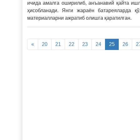
ичида амалга оширилиб, анъанавий қайта ишл
ҳисобланади. Янги жараён батареяларда қў
материалларни ажратиб олишга қаратилган.
«
20
21
22
23
24
25
26
2