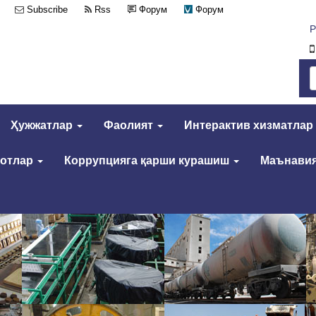
Subscribe
Rss
Форум
Форум
Р
Ҳужжатлар
Фаолият
Интерактив хизматлар
мотлар
Коррупцияга қарши курашиш
Маънавия