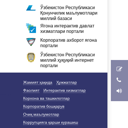
Ўзбекистон Республикаси
Қонунчилик маълумотлари
миллий базаси
Ягона интерактив давлат
хизматлари портали
Корпоратив ахборот ягона
портали
Ўзбекистон Республикаси
миллий ҳуқуқий интернет
портали
Жамият ҳақида
Ҳужжатлар
Фаолият
Интерактив хизматлар
Корхона ва ташкилотлар
Корпоратив бошқарув
Очиқ маълумотлар
Коррупцияга қарши курашиш