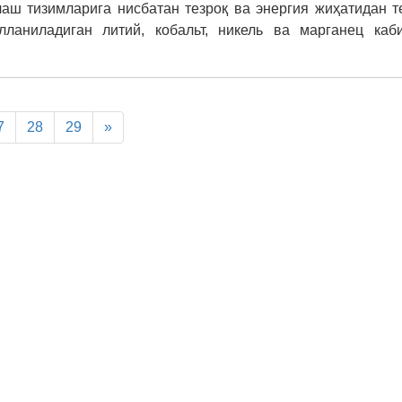
аш тизимларига нисбатан тезроқ ва энергия жиҳатидан 
лланиладиган литий, кобальт, никель ва марганец каб
7
28
29
»