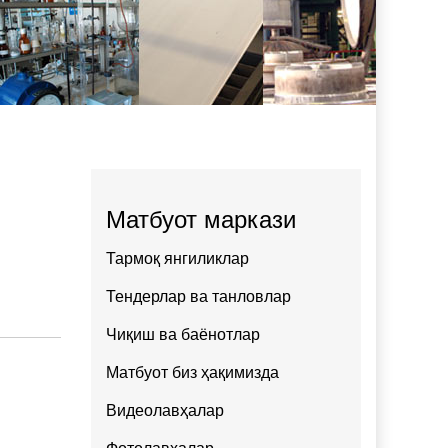
Матбуот маркази
Тармоқ янгиликлар
Тендерлар ва танловлар
Чиқиш ва баёнотлар
Матбуот биз ҳақимизда
Видеолавҳалар