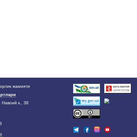
дорлик жамияти
ртлари
. Навоий к., 38
8
z