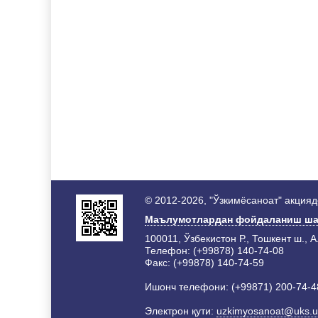
© 2012-2026, "Ўзкимёсаноат" акция
Маълумотлардан фойдаланиш ша
100011, Ўзбекистон Р., Тошкент ш., А
Телефон: (+99878) 140-74-08
Факс: (+99878) 140-74-59
Ишонч телефони: (+99871) 200-74-4
Электрон қути:
uzkimyosanoat@uks.u