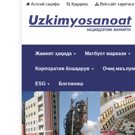
Асосий саҳифа
Қидириш
Веб-сайт харитаси
Жамият ҳақида
Матбуот маркази
Корпоратив бошқарув
Очиқ маълу
ESG
Боғланиш