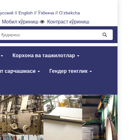
усский
//
English
//
Ўзбекча
//
O'zbekcha
Мобил кўриниш
Контраст кўриниш
Корхона ва ташкилотлар
т сарчашмаси
Гендер тенглик