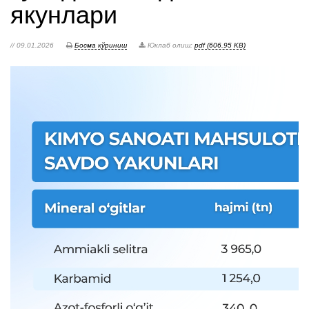
якунлари
// 09.01.2026
Босма кўриниш
Юклаб олиш:
pdf (606.95 KB)