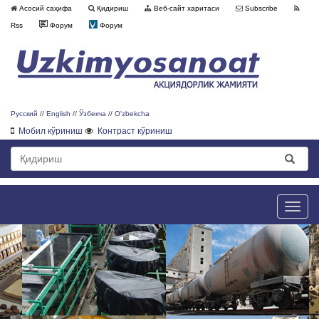
Асосий саҳифа
Қидириш
Веб-сайт харитаси
Subscribe
Rss
Форум
Форум
Русский
//
English
//
Ўзбекча
//
O'zbekcha
Мобил кўриниш
Контраст кўриниш
Toggle
naviga