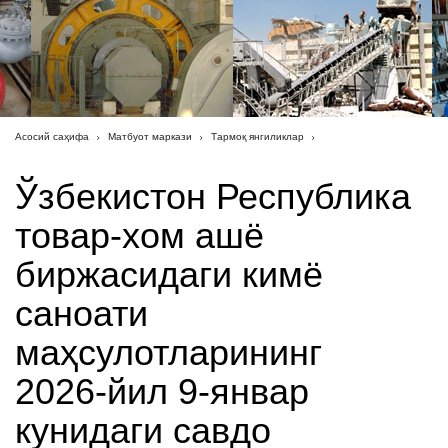
Асосий саҳифа
Матбуот маркази
Тармоқ янгиликлар
Ўзбекистон Республика
товар-хом ашё
биржасидаги кимё
саноати
маҳсулотларининг
2026-йил 9-январ
кунидаги савдо