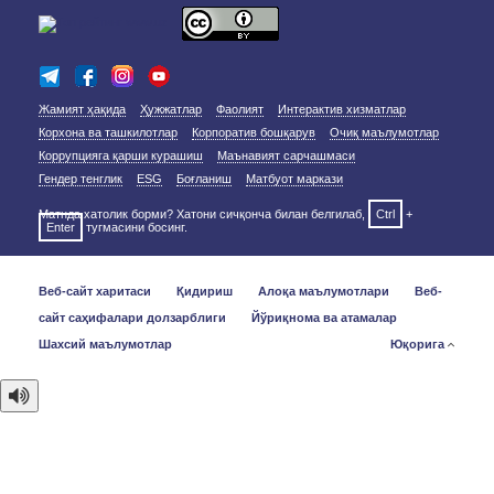
Жамият ҳақида
Ҳужжатлар
Фаолият
Интерактив хизматлар
Корхона ва ташкилотлар
Корпоратив бошқарув
Очиқ маълумотлар
Коррупцияга қарши курашиш
Маънавият сарчашмаси
Гендер тенглик
ESG
Боғланиш
Матбуот маркази
Матнда хатолик борми? Хатони сичқонча билан белгилаб,
Ctrl
+
Enter
тугмасини босинг.
Веб-сайт харитаси
Қидириш
Алоқа маълумотлари
Веб-
сайт саҳифалари долзарблиги
Йўриқнома ва атамалар
Шахсий маълумотлар
Юқорига