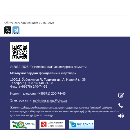
Сўнгги янгилаш санаси: 09.01.2026
© 2012-2026, "Ўзкимёсаноат" акциядорлик жамияти
Маълумотлардан фойдаланиш шартлари
100011, Ўзбекистон Р., Тошкент ш., А. Навоий к., 38
Телефон: (+99878) 140-74-08
Факс: (+99878) 140-74-59
Ишонч телефони: (+99871) 200-74-48
Электрон қути:
uzkimyosanoat@uks.uz
Жамият сайтида жойлаштирилган маълумотлардан нусха олиш (оммавий ахборот
воситаларида хабарлардан матнларни қисман келтиришда) ушбу маълумотнинг манбаи
кўрсатилган ҳолда рухсат этилади.