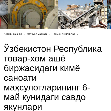
Асосий саҳифа
Матбуот маркази
Тармоқ янгиликлар
Ўзбекистон Республика
товар-хом ашё
биржасидаги кимё
саноати
маҳсулотларининг 6-
май кунидаги савдо
якунлари