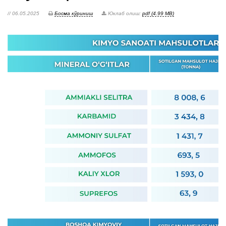
// 06.05.2025
Босма кўриниш
Юклаб олиш:
pdf (4.99 MB)