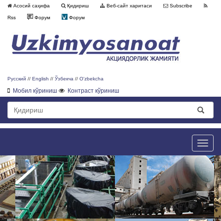
Асосий саҳифа
Қидириш
Веб-сайт харитаси
Subscribe
Rss
Форум
Форум
Русский
//
English
//
Ўзбекча
//
O'zbekcha
Мобил кўриниш
Контраст кўриниш
Toggle
naviga