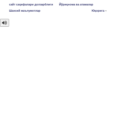
сайт саҳифалари долзарблиги
Йўриқнома ва атамалар
Шахсий маълумотлар
Юқорига