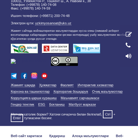
100011, Ўзбекистон Р., Тошкент ш., А. Навоий к., 38
Телефон: (+99878) 140-74-08
Факс: (+99878) 140-74-59
Ишонч телефони: (+99871) 200-74-48
Электрон қути:
uzkimyosanoat@uks.uz
Жамият сайтида жойлаштирилган маълумотлардан нусха олиш (оммавий ахборот
воситаларида хабарлардан матнларни қисман келтиришда) ушбу маълумотнинг манбаи
кўрсатилган ҳолда рухсат этилади.
Жамият ҳақида
Ҳужжатлар
Фаолият
Интерактив хизматлар
Корхона ва ташкилотлар
Корпоратив бошқарув
Очиқ маълумотлар
Коррупцияга қарши курашиш
Маънавият сарчашмаси
Гендер тенглик
ESG
Боғланиш
Матбуот маркази
Матнда хатолик борми? Хатони сичқонча билан белгилаб,
Ctrl
+
Enter
тугмасини босинг.
Веб-сайт харитаси
Қидириш
Алоқа маълумотлари
Веб-