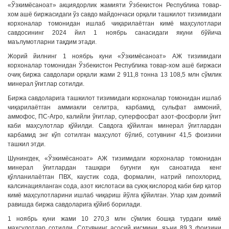
«Ўзкимёсаноат» акциядорлик жамияти Ўзбекистон Республика товар-
хом ашё биржасидаги ўз савдо майдончаси орқали ташкилот тизимидаги
корхоналар томонидан ишлаб чиқарилаётган кимё маҳсулотлари
савдосининг 2024 йил 1 ноябрь санасидаги якуни бўйича
маълумотларни тақдим этади.
Жорий йилнинг 1 ноябрь куни «Ўзкимёсаноат» АЖ тизимидаги
корхоналар томонидан Ўзбекистон Республика товар-хом ашё биржаси
очиқ биржа савдолари орқали жами 2 911,8 тонна 13 108,5 млн сўмлик
минерал ўғитлар сотилди.
Биржа савдоларига ташкилот тизимидаги корхоналар томонидан ишлаб
чиқарилаётган аммиакли селитра, карбамид, сульфат аммоний,
аммофос, ПС-Агро, калийли ўғитлар, суперфосфат азот-фосфорли ўғит
каби маҳсулотлар қўйилди. Савдога қўйилган минерал ўғитлардан
карбамид энг кўп сотилган маҳсулот бўлиб, сотувнинг 41,5 фоизини
ташкил этди.
Шунингдек, «Ўзкимёсаноат» АЖ тизимидаги корхоналар томонидан
минерал ўғитлардан ташқари бугунги кун саноатида кенг
қўлланилаётган ПВХ, каустик сода, формалин, натрий гипохлорид,
калсинацияланган сода, азот кислотаси ва суюқ кислород каби бир қатор
кимё маҳсулотларини ишлаб чиқариш йўлга қўйилган. Улар ҳам доимий
равишда биржа савдоларига қўйиб борилади.
1 ноябрь куни жами 10 270,3 млн сўмлик бошқа турдаги кимё
маҳсулотлар сотилди. Сотувнинг асосий қисмини, яъни 89,3 фоизини