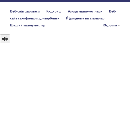
Веб-сайт харитаси
Қидириш
Алоқа маълумотлари
Веб-
сайт саҳифалари долзарблиги
Йўриқнома ва атамалар
Шахсий маълумотлар
Юқорига