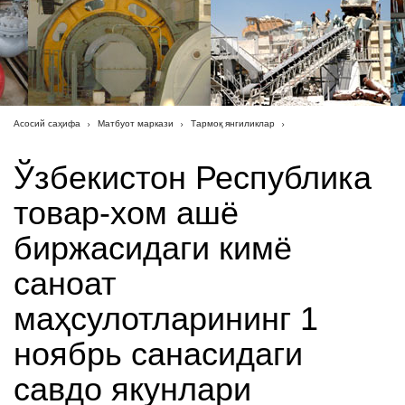
Асосий саҳифа
Матбуот маркази
Тармоқ янгиликлар
Ўзбекистон Республика
товар-хом ашё
биржасидаги кимё
саноат
маҳсулотларининг 1
ноябрь санасидаги
савдо якунлари