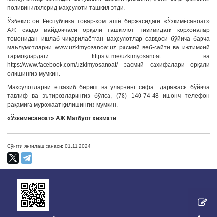
поливинилхлорид маҳсулоти ташкил этди.
Ўзбекистон Республика товар-хом ашё биржасидаги «Ўзкимёсаноат»
АЖ савдо майдончаси орқали ташкилот тизимидаги корхоналар
томонидан ишлаб чиқарилаётган маҳсулотлар савдоси бўйича барча
маълумотларни www.uzkimyosanoat.uz расмий веб-сайти ва ижтимоий
тармоқлардаги https://t.me/uzkimyosanoat ва
https://www.facebook.com/uzkimyosanoat/ расмий саҳифалари орқали
олишингиз мумкин.
Маҳсулотларни етказиб бериш ва уларнинг сифат даражаси бўйича
таклиф ва эътирозларингиз бўлса, (78) 140-74-48 ишонч телефон
рақамига мурожаат қилишингиз мумкин.
«Ўзкимёсаноат» АЖ Матбуот хизмати
Сўнгги янгилаш санаси: 01.11.2024