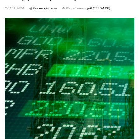
// 01.11.2024
Босма кўриниш
Юклаб олиш:
pdf (537.54 KB)