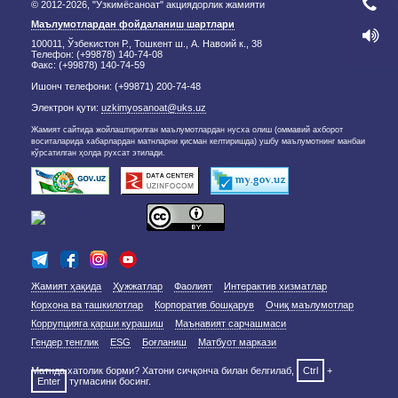
© 2012-2026, "Ўзкимёсаноат" акциядорлик жамияти
Маълумотлардан фойдаланиш шартлари
100011, Ўзбекистон Р., Тошкент ш., А. Навоий к., 38
Телефон: (+99878) 140-74-08
Факс: (+99878) 140-74-59
Ишонч телефони: (+99871) 200-74-48
Электрон қути:
uzkimyosanoat@uks.uz
Жамият сайтида жойлаштирилган маълумотлардан нусха олиш (оммавий ахборот
воситаларида хабарлардан матнларни қисман келтиришда) ушбу маълумотнинг манбаи
кўрсатилган ҳолда рухсат этилади.
Жамият ҳақида
Ҳужжатлар
Фаолият
Интерактив хизматлар
Корхона ва ташкилотлар
Корпоратив бошқарув
Очиқ маълумотлар
Коррупцияга қарши курашиш
Маънавият сарчашмаси
Гендер тенглик
ESG
Боғланиш
Матбуот маркази
Матнда хатолик борми? Хатони сичқонча билан белгилаб,
Ctrl
+
Enter
тугмасини босинг.