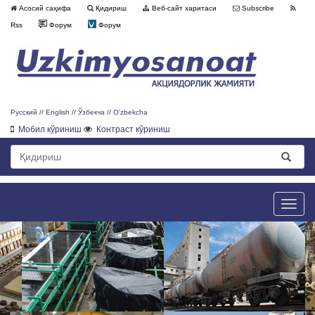
Асосий саҳифа
Қидириш
Веб-сайт харитаси
Subscribe
Rss
Форум
Форум
Русский
//
English
//
Ўзбекча
//
O'zbekcha
Мобил кўриниш
Контраст кўриниш
Toggle
naviga