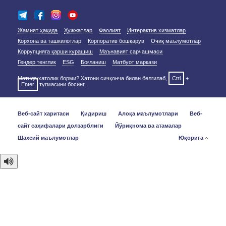
Жамият ҳақида
Ҳужжатлар
Фаолият
Интерактив хизматлар
Корхона ва ташкилотлар
Корпоратив бошқарув
Очиқ маълумотлар
Коррупцияга қарши курашиш
Маънавият сарчашмаси
Гендер тенглик
ESG
Боғланиш
Матбуот маркази
Матнда хатолик борми? Хатони сичқонча билан белгилаб,
Ctrl
+
Enter
тугмасини босинг.
Веб-сайт харитаси
Қидириш
Алоқа маълумотлари
Веб-
сайт саҳифалари долзарблиги
Йўриқнома ва атамалар
Шахсий маълумотлар
Юқорига