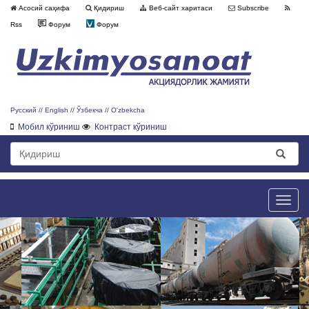
Асосий саҳифа
Қидириш
Веб-сайт харитаси
Subscribe
Rss
Форум
Форум
Русский
//
English
//
Ўзбекча
//
O'zbekcha
Мобил кўриниш
Контраст кўриниш
Toggle
naviga