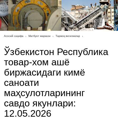
Асосий саҳифа
Матбуот маркази
Тармоқ янгиликлар
Ўзбекистон Республика
товар-хом ашё
биржасидаги кимё
саноати
маҳсулотларининг
савдо якунлари:
12.05.2026