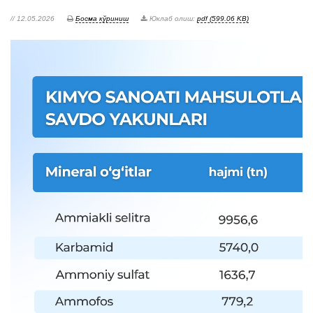
// 12.05.2026
Босма кўриниш
Юклаб олиш:
pdf (599.06 KB)