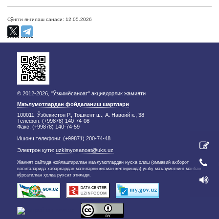
Сўнгги янгилаш санаси: 12.05.2026
© 2012-2026, "Ўзкимёсаноат" акциядорлик жамияти
Маълумотлардан фойдаланиш шартлари
100011, Ўзбекистон Р., Тошкент ш., А. Навоий к., 38
Телефон: (+99878) 140-74-08
Факс: (+99878) 140-74-59
Ишонч телефони: (+99871) 200-74-48
Электрон қути:
uzkimyosanoat@uks.uz
Жамият сайтида жойлаштирилган маълумотлардан нусха олиш (оммавий ахборот
воситаларида хабарлардан матнларни қисман келтиришда) ушбу маълумотнинг манбаи
кўрсатилган ҳолда рухсат этилади.