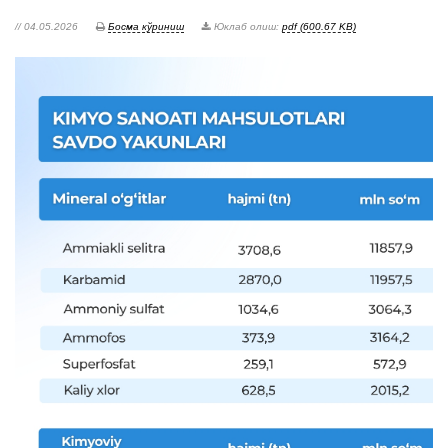
// 04.05.2026
Босма кўриниш
Юклаб олиш:
pdf (600.67 KB)