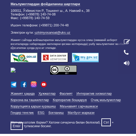
Маълумотлардан фойдаланиш шартлари
100011, Ўзбекистон Р., Тошкент ш., А. Навоий к., 38
Телефон: (+99878) 140-74-08
Факс: (+99878) 140-74-59
Ишонч телефони: (+99871) 200-74-48
Электрон қути:
uzkimyosanoat@uks.uz
Жамият сайтида жойлаштирилган маълумотлардан нусха олиш (оммавий ахборот
воситаларида хабарлардан матнларни қисман келтиришда) ушбу маълумотнинг манбаи
кўрсатилган ҳолда рухсат этилади.
Жамият ҳақида
Ҳужжатлар
Фаолият
Интерактив хизматлар
Корхона ва ташкилотлар
Корпоратив бошқарув
Очиқ маълумотлар
Коррупцияга қарши курашиш
Маънавият сарчашмаси
Гендер тенглик
ESG
Боғланиш
Матбуот маркази
Матнда хатолик борми? Хатони сичқонча билан белгилаб,
Ctrl
+
Enter
тугмасини босинг.