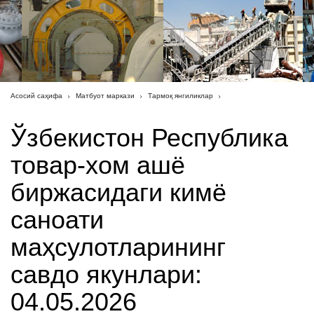
Асосий саҳифа
Матбуот маркази
Тармоқ янгиликлар
Ўзбекистон Республика
товар-хом ашё
биржасидаги кимё
саноати
маҳсулотларининг
савдо якунлари:
04.05.2026