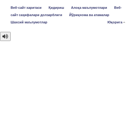
Веб-сайт харитаси
Қидириш
Алоқа маълумотлари
Веб-
сайт саҳифалари долзарблиги
Йўриқнома ва атамалар
Шахсий маълумотлар
Юқорига