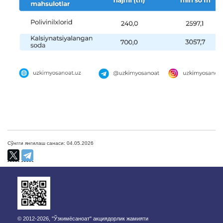
Сўнгги янгилаш санаси: 04.05.2026
© 2012-2026, "Ўзкимёсаноат" акциядорлик жамияти