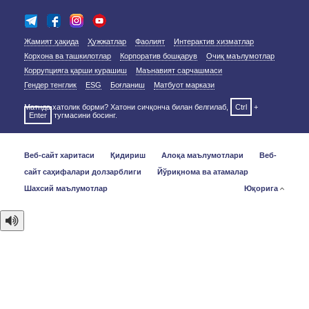
Жамият ҳақида
Ҳужжатлар
Фаолият
Интерактив хизматлар
Корхона ва ташкилотлар
Корпоратив бошқарув
Очиқ маълумотлар
Коррупцияга қарши курашиш
Маънавият сарчашмаси
Гендер тенглик
ESG
Боғланиш
Матбуот маркази
Матнда хатолик борми? Хатони сичқонча билан белгилаб,
Ctrl
+
Enter
тугмасини босинг.
Веб-сайт харитаси
Қидириш
Алоқа маълумотлари
Веб-
сайт саҳифалари долзарблиги
Йўриқнома ва атамалар
Шахсий маълумотлар
Юқорига