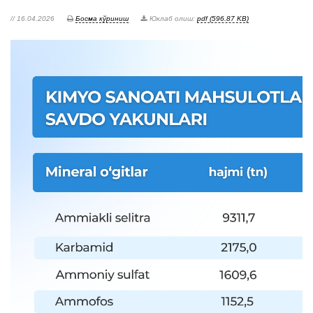
// 16.04.2026
Босма кўриниш
Юклаб олиш:
pdf (596.87 KB)