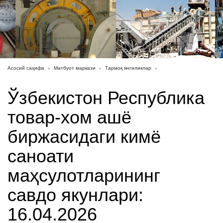
Асосий саҳифа
Матбуот маркази
Тармоқ янгиликлар
Ўзбекистон Республика
товар-хом ашё
биржасидаги кимё
саноати
маҳсулотларининг
савдо якунлари:
16.04.2026