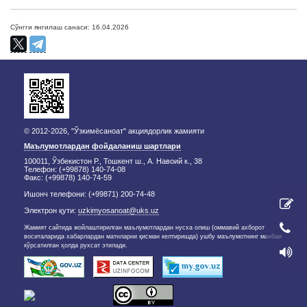
Сўнгги янгилаш санаси: 16.04.2026
© 2012-2026, "Ўзкимёсаноат" акциядорлик жамияти
Маълумотлардан фойдаланиш шартлари
100011, Ўзбекистон Р., Тошкент ш., А. Навоий к., 38
Телефон: (+99878) 140-74-08
Факс: (+99878) 140-74-59
Ишонч телефони: (+99871) 200-74-48
Электрон қути:
uzkimyosanoat@uks.uz
Жамият сайтида жойлаштирилган маълумотлардан нусха олиш (оммавий ахборот
воситаларида хабарлардан матнларни қисман келтиришда) ушбу маълумотнинг манбаи
кўрсатилган ҳолда рухсат этилади.