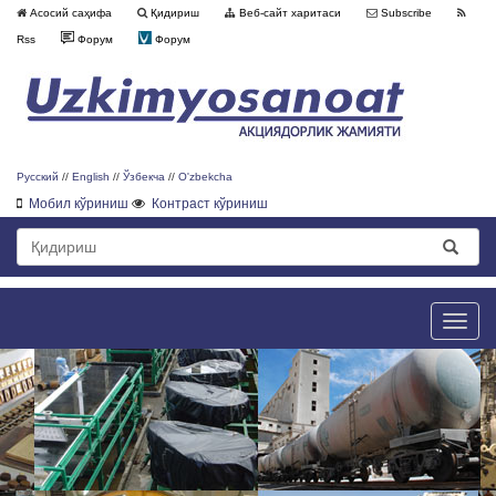
Асосий саҳифа
Қидириш
Веб-сайт харитаси
Subscribe
Rss
Форум
Форум
Русский
//
English
//
Ўзбекча
//
O'zbekcha
Мобил кўриниш
Контраст кўриниш
Toggle
naviga