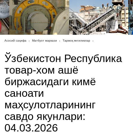
Асосий саҳифа
Матбуот маркази
Тармоқ янгиликлар
Ўзбекистон Республика
товар-хом ашё
биржасидаги кимё
саноати
маҳсулотларининг
савдо якунлари:
04.03.2026