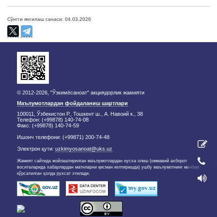
Сўнгги янгилаш санаси: 04.03.2026
© 2012-2026, "Ўзкимёсаноат" акциядорлик жамияти
Маълумотлардан фойдаланиш шартлари
100011, Ўзбекистон Р., Тошкент ш., А. Навоий к., 38
Телефон: (+99878) 140-74-08
Факс: (+99878) 140-74-59
Ишонч телефони: (+99871) 200-74-48
Электрон қути:
uzkimyosanoat@uks.uz
Жамият сайтида жойлаштирилган маълумотлардан нусха олиш (оммавий ахборот
воситаларида хабарлардан матнларни қисман келтиришда) ушбу маълумотнинг манбаи
кўрсатилган ҳолда рухсат этилади.