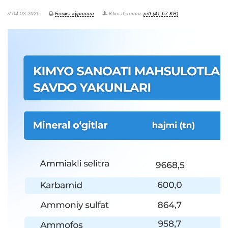
// 04.03.2026
Босма кўриниш
Юклаб олиш:
pdf (41.67 KB)