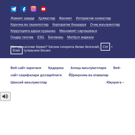
Жамият ҳақида
Ҳужжатлар
Фаолият
Интерактив хизматлар
Корхона ва ташкилотлар
Корпоратив бошқарув
Очиқ маълумотлар
Коррупцияга қарши курашиш
Маънавият сарчашмаси
Гендер тенглик
ESG
Боғланиш
Матбуот маркази
Матнда хатолик борми? Хатони сичқонча билан белгилаб,
Ctrl
+
Enter
тугмасини босинг.
Веб-сайт харитаси
Қидириш
Алоқа маълумотлари
Веб-
сайт саҳифалари долзарблиги
Йўриқнома ва атамалар
Шахсий маълумотлар
Юқорига