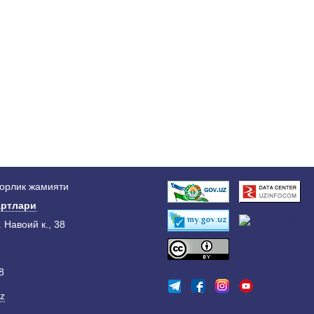
дорлик жамияти
ртлари
. Навоий к., 38
8
z