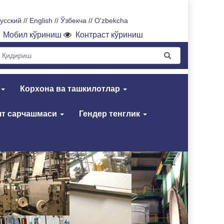
усский
//
English
//
Ўзбекча
//
O'zbekcha
Мобил кўриниш
Контраст кўриниш
Корхона ва ташкилотлар
т сарчашмаси
Гендер тенглик