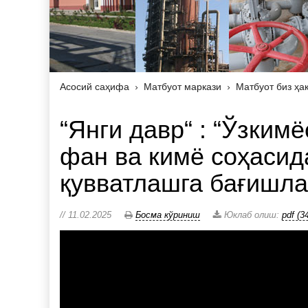
Асосий саҳифа
Матбуот маркази
Матбуот биз ҳа
“Янги давр“ : “Ўзким
фан ва кимё соҳасид
қувватлашга бағишла
// 11.02.2025
Босма кўриниш
Юклаб олиш:
pdf (3