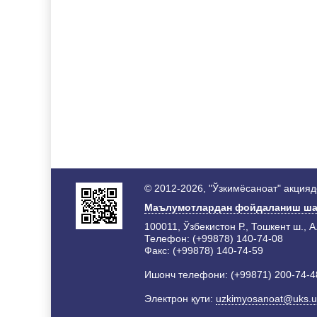
© 2012-2026, "Ўзкимёсаноат" акция
Маълумотлардан фойдаланиш ша
100011, Ўзбекистон Р., Тошкент ш., А
Телефон: (+99878) 140-74-08
Факс: (+99878) 140-74-59
Ишонч телефони: (+99871) 200-74-4
Электрон қути:
uzkimyosanoat@uks.u