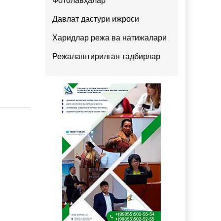
Фотолавҳалар
Давлат дастури ижроси
Харидлар режа ва натижалари
Режалаштирилган тадбирлар