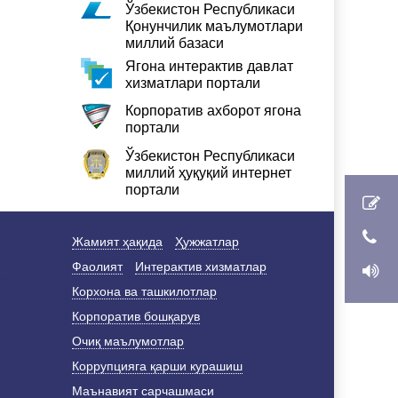
Ўзбекистон Республикаси
Қонунчилик маълумотлари
миллий базаси
Ягона интерактив давлат
хизматлари портали
Корпоратив ахборот ягона
портали
Ўзбекистон Республикаси
миллий ҳуқуқий интернет
портали
Жамият ҳақида
Ҳужжатлар
Фаолият
Интерактив хизматлар
Корхона ва ташкилотлар
Корпоратив бошқарув
Очиқ маълумотлар
Коррупцияга қарши курашиш
Маънавият сарчашмаси