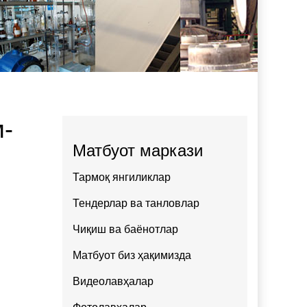
м-
Матбуот маркази
Тармоқ янгиликлар
Тендерлар ва танловлар
Чиқиш ва баёнотлар
Матбуот биз ҳақимизда
Видеолавҳалар