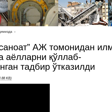
қимизда
ёсаноат” АЖ томонидан ил
а аёлларни қўллаб-
нган тадбир ўтказилди
4.88 KB)