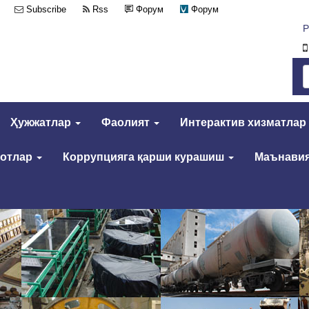
Subscribe
Rss
Форум
Форум
Р
Ҳужжатлар
Фаолият
Интерактив хизматлар
мотлар
Коррупцияга қарши курашиш
Маънавия