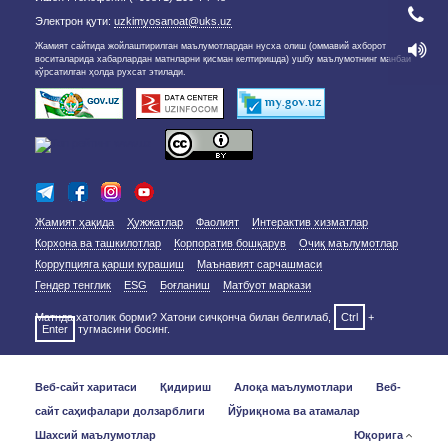
Электрон қути:
uzkimyosanoat@uks.uz
Жамият сайтида жойлаштирилган маълумотлардан нусха олиш (оммавий ахборот
воситаларида хабарлардан матнларни қисман келтиришда) ушбу маълумотнинг манбаи
кўрсатилган ҳолда рухсат этилади.
Жамият ҳақида
Ҳужжатлар
Фаолият
Интерактив хизматлар
Корхона ва ташкилотлар
Корпоратив бошқарув
Очиқ маълумотлар
Коррупцияга қарши курашиш
Маънавият сарчашмаси
Гендер тенглик
ESG
Боғланиш
Матбуот маркази
Матнда хатолик борми? Хатони сичқонча билан белгилаб,
Ctrl
+
Enter
тугмасини босинг.
Веб-сайт харитаси
Қидириш
Алоқа маълумотлари
Веб-
сайт саҳифалари долзарблиги
Йўриқнома ва атамалар
Шахсий маълумотлар
Юқорига