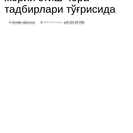
тадбирлари тўғрисида
Босма кўриниш
Юклаб олиш:
pdf (34.28 KB)