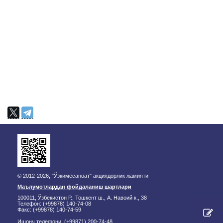
© 2012-2026, "Ўзкимёсаноат" акциядорлик жамияти
Маълумотлардан фойдаланиш шартлари
100011, Ўзбекистон Р., Тошкент ш., А. Навоий к., 38
Телефон: (+99878) 140-74-08
Факс: (+99878) 140-74-59
Ишонч телефони: (+99871) 200-74-48