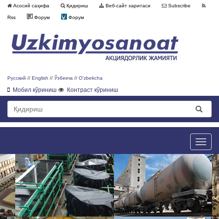
Асосий саҳифа
Қидириш
Веб-сайт харитаси
Subscribe
Rss
Форум
Форум
Русский
//
English
//
Ўзбекча
//
O'zbekcha
Мобил кўриниш
Контраст кўриниш
Toggle
naviga