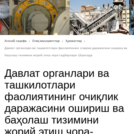
Асосий саҳифа
Очиқ маълумотлар
Ҳужжатлар
Давлат органлари ва ташкилотлари фаолиятининг очиқлик даражасини ошириш ва
баҳолаш тизимини жорий этиш чора-тадбирлари тўғрисида
Давлат органлари ва
ташкилотлари
фаолиятининг очиқлик
даражасини ошириш ва
баҳолаш тизимини
жорий этиш чора-