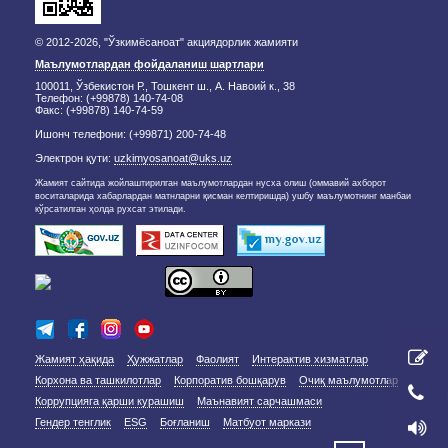
© 2012-2026, "Ўзкимёсаноат" акциядорлик жамияти
Маълумотлардан фойдаланиш шартлари
100011, Ўзбекистон Р., Тошкент ш., А. Навоий к., 38
Телефон: (+99878) 140-74-08
Факс: (+99878) 140-74-59
Ишонч телефони: (+99871) 200-74-48
Электрон қути:
uzkimyosanoat@uks.uz
Жамият сайтида жойлаштирилган маълумотлардан нусха олиш (оммавий ахборот
воситаларида хабарлардан матнларни қисман келтиришда) ушбу маълумотнинг манбаи
кўрсатилган ҳолда рухсат этилади.
Жамият ҳақида
Ҳужжатлар
Фаолият
Интерактив хизматлар
Корхона ва ташкилотлар
Корпоратив бошқарув
Очиқ маълумотлар
Коррупцияга қарши курашиш
Маънавият сарчашмаси
Гендер тенглик
ESG
Боғланиш
Матбуот маркази