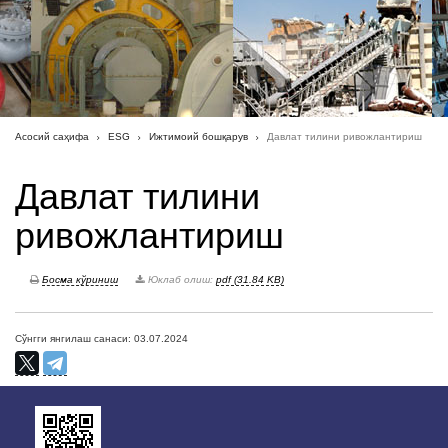
Асосий саҳифа
ESG
Ижтимоий бошқарув
Давлат тилини ривожлантириш
Давлат тилини
ривожлантириш
Босма кўриниш
Юклаб олиш:
pdf (31.84 KB)
Сўнгги янгилаш санаси: 03.07.2024