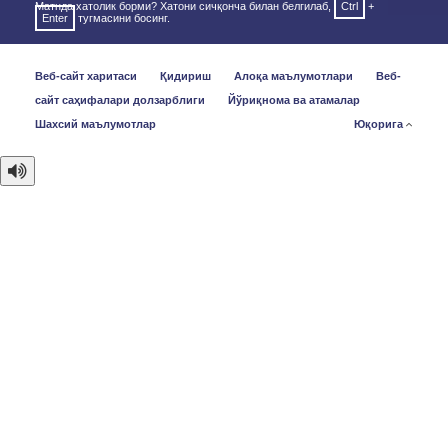
Матнда хатолик борми? Хатони сичқонча билан белгилаб,
Ctrl
+
Enter
тугмасини босинг.
Веб-сайт харитаси
Қидириш
Алоқа маълумотлари
Веб-
сайт саҳифалари долзарблиги
Йўриқнома ва атамалар
Шахсий маълумотлар
Юқорига