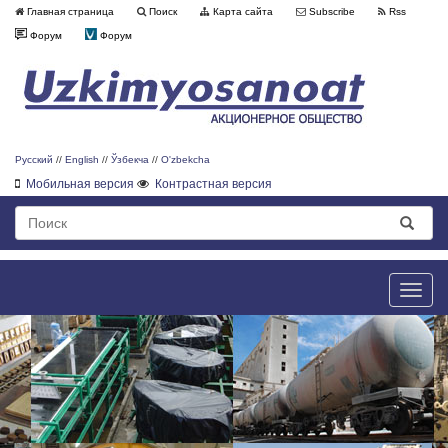
Главная страница
Поиск
Карта сайта
Subscribe
Rss
Форум
Форум
Русский
//
English
//
Ўзбекча
//
O'zbekcha
Мобильная версия
Контрастная версия
Toggle
naviga