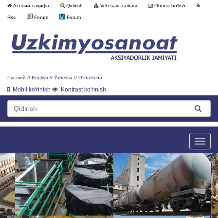
Асосий саҳифа
Qidirish
Veb-sayt xaritasi
Obuna bo'lish
Rss
Forum
Forum
Русский
//
English
//
Ўзбекча
//
O'zbekcha
Mobil ko'rinish
Kontrast ko'rinish
Toggle
naviga