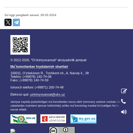
So'nggi yangilash sanasi: 29.03.2024
© 2012-2026, "O'zkimyosanoat" aksiyadorlik jamiyati
Ma`lumotlardan foydalanish shartlari
100011, O'zbekiston R., Toshkent sh., A. Navoiy k., 38
Telefon: (+99878) 140-74-08
Faks: (+99878) 140-74-59
Ishonch telefoni: (+99871) 200-74-48
Elektron quti:
uzkimyosanoat@uks.uz
Jamiyat saytida joylashtirilgan ma`lumotlardan nusxa olish (ommaviy axborot vositalarida
xabarlardan matnlarni qisman keltirishda) ushbu ma`lumotning manbai ko'rsatilgan holda
ruxsat etiladi.