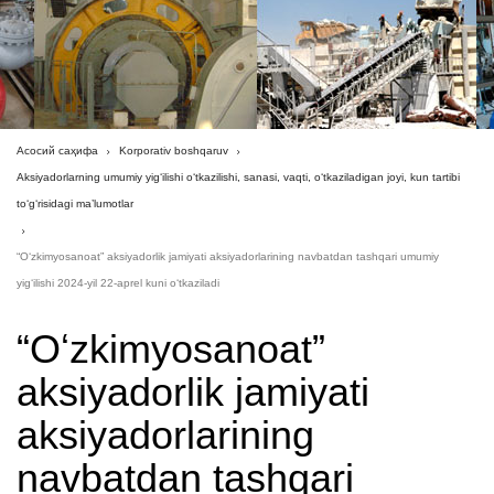
Асосий саҳифа
Korporativ boshqaruv
Aksiyadorlarning umumiy yig‘ilishi o‘tkazilishi, sanasi, vaqti, o‘tkaziladigan joyi, kun tartibi
to‘g‘risidagi ma’lumotlar
“Oʻzkimyosanoat” aksiyadorlik jamiyati aksiyadorlarining navbatdan tashqari umumiy
yigʻilishi 2024-yil 22-aprel kuni oʻtkaziladi
“Oʻzkimyosanoat”
aksiyadorlik jamiyati
aksiyadorlarining
navbatdan tashqari