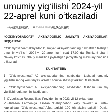
umumiy yigʻilishi 2024-yil
22-aprel kuni oʻtkaziladi
Bosma ko'rinish
Yuklab olish:
pdf (47.24 KB)
“OʻZKIMYOSANOAT” AKSIYADORLIK JAMIYATI AKSIYADORLARI
DIQQATIGA!
“Oʻzkimyosanoat” aksiyadorlik jamiyati aksiyadorlarining navbatdan tashqari
umumiy yigʻilishi 2024-yil 22-aprel kuni soat 17:00 da Toshkent shahri
Navoiy koʻchasi, 38-uy manzilida joylashgan jamiyatning maʼmuriy binosida
oʻtkaziladi.
KUN TARTIBI:
1. “Oʻzkimyosanoat” AJ aksiyadorlarining navbatdan tashqari umumiy
yigʻilishi sanoq komissiyasi aʼzolari soni va shaxsiy tarkibini tasdiqlash.
2. “Oʻzkimyosanoat” AJ aksiyadorlarining navbatdan tashqari umumiy
yigʻilishi reglamentini tasdiqlash.
3. Oʻzbekiston Respublikasi Prezidentining 2023-yil 12-oktabrdagi
PF-169-son Farmoniga asosan “Dehqonobod kaliy zavodi” AJ ustav
kapitalidagi “Oʻzkimyosanoat” AJga tegishli 100 foiz aksiya paketini Davlat