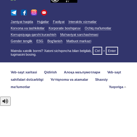
Jamiyat haqida
Hujjatlar
Faoliyat
Interaktiv xizmatlar
Korxona va tashkilotlar
Korporativ boshqaruv
Ochiq ma'lumotlar
Korrupsiyaga qarshi kurashish
Ma'naviyat sarchashmasi
Gender tenglik
ESG
Bog‘lanish
Matbuot markazi
Matnda xatolik bormi? Xatoni sichqoncha bilan belgilab,
Ctrl
+
Enter
tugmasini bosing.
Veb-sayt xaritasi
Qidirish
Алоқа маълумотлари
Veb-sayt
sahifalari dolzarbligi
Yo‘riqnoma va atamalar
Shaxsiy
maʼlumotlar
Yuqoriga