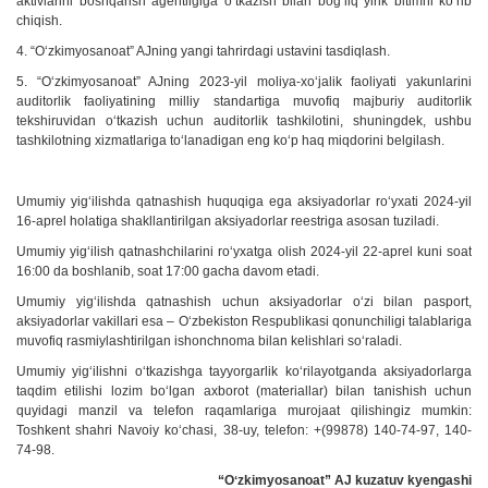
aktivlarini boshqarish agentligiga oʻtkazish bilan bogʻliq yirik bitimni koʻrib
chiqish.
4. “Oʻzkimyosanoat” AJning yangi tahrirdagi ustavini tasdiqlash.
5. “Oʻzkimyosanoat” AJning 2023-yil moliya-xoʻjalik faoliyati yakunlarini
auditorlik faoliyatining milliy standartiga muvofiq majburiy auditorlik
tekshiruvidan oʻtkazish uchun auditorlik tashkilotini, shuningdek, ushbu
tashkilotning xizmatlariga toʻlanadigan eng koʻp haq miqdorini belgilash.
Umumiy yigʻilishda qatnashish huquqiga ega aksiyadorlar roʻyxati 2024-yil
16-aprel holatiga shakllantirilgan aksiyadorlar reestriga asosan tuziladi.
Umumiy yigʻilish qatnashchilarini roʻyxatga olish 2024-yil 22-aprel kuni soat
16:00 da boshlanib, soat 17:00 gacha davom etadi.
Umumiy yigʻilishda qatnashish uchun aksiyadorlar oʻzi bilan pasport,
aksiyadorlar vakillari esa – Oʻzbekiston Respublikasi qonunchiligi talablariga
muvofiq rasmiylashtirilgan ishonchnoma bilan kelishlari soʻraladi.
Umumiy yigʻilishni oʻtkazishga tayyorgarlik koʻrilayotganda aksiyadorlarga
taqdim etilishi lozim boʻlgan axborot (materiallar) bilan tanishish uchun
quyidagi manzil va telefon raqamlariga murojaat qilishingiz mumkin:
Toshkent shahri Navoiy koʻchasi, 38-uy, telefon: +(99878) 140-74-97, 140-
74-98.
“Oʻzkimyosanoat” AJ kuzatuv kyengashi