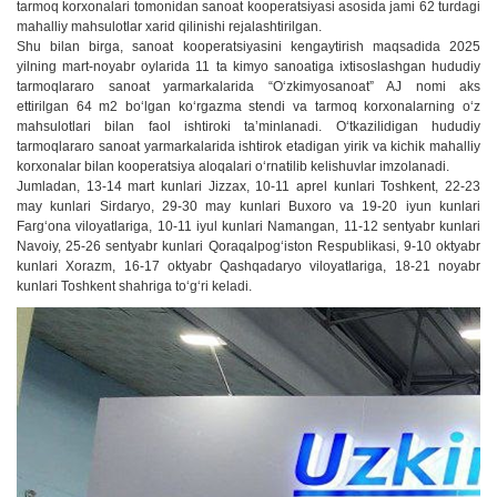
tarmoq korxonalari tomonidan sanoat kooperatsiyasi asosida jami 62 turdagi
mahalliy mahsulotlar xarid qilinishi rejalashtirilgan.
Shu bilan birga, sanoat kooperatsiyasini kengaytirish maqsadida 2025
yilning mart-noyabr oylarida 11 ta kimyo sanoatiga ixtisoslashgan hududiy
tarmoqlararo sanoat yarmarkalarida “Oʻzkimyosanoat” AJ nomi aks
ettirilgan 64 m2 boʻlgan koʻrgazma stendi va tarmoq korxonalarning oʻz
mahsulotlari bilan faol ishtiroki taʼminlanadi. Oʻtkazilidigan hududiy
tarmoqlararo sanoat yarmarkalarida ishtirok etadigan yirik va kichik mahalliy
korxonalar bilan kooperatsiya aloqalari oʻrnatilib kelishuvlar imzolanadi.
Jumladan, 13-14 mart kunlari Jizzax, 10-11 aprel kunlari Toshkent, 22-23
may kunlari Sirdaryo, 29-30 may kunlari Buxoro va 19-20 iyun kunlari
Fargʻona viloyatlariga, 10-11 iyul kunlari Namangan, 11-12 sentyabr kunlari
Navoiy, 25-26 sentyabr kunlari Qoraqalpogʻiston Respublikasi, 9-10 oktyabr
kunlari Xorazm, 16-17 oktyabr Qashqadaryo viloyatlariga, 18-21 noyabr
kunlari Toshkent shahriga toʻgʻri keladi.