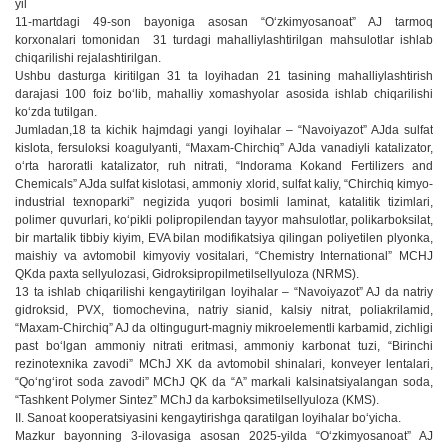
yil
11-martdagi 49-son bayoniga asosan “Oʻzkimyosanoat” AJ tarmoq
korxonalari tomonidan 31 turdagi mahalliylashtirilgan mahsulotlar ishlab
chiqarilishi rejalashtirilgan.
Ushbu dasturga kiritilgan 31 ta loyihadan 21 tasining mahalliylashtirish
darajasi 100 foiz boʻlib, mahalliy xomashyolar asosida ishlab chiqarilishi
koʻzda tutilgan.
Jumladan,18 ta kichik hajmdagi yangi loyihalar – “Navoiyazot” AJda sulfat
kislota, fersuloksi koagulyanti, “Maxam-Chirchiq” AJda vanadiyli katalizator,
oʻrta haroratli katalizator, ruh nitrati, “Indorama Kokand Fertilizers and
Chemicals” AJda sulfat kislotasi, ammoniy xlorid, sulfat kaliy, “Chirchiq kimyo-
industrial texnoparki” negizida yuqori bosimli laminat, katalitik tizimlari,
polimer quvurlari, koʻpikli polipropilendan tayyor mahsulotlar, polikarboksilat,
bir martalik tibbiy kiyim, EVA bilan modifikatsiya qilingan poliyetilen plyonka,
maishiy va avtomobil kimyoviy vositalari, “Chemistry International” MCHJ
QKda paxta sellyulozasi, Gidroksipropilmetilsellyuloza (NRMS).
13 ta ishlab chiqarilishi kengaytirilgan loyihalar – “Navoiyazot” AJ da natriy
gidroksid, PVX, tiomochevina, natriy sianid, kalsiy nitrat, poliakrilamid,
“Maxam-Chirchiq” AJ da oltingugurt-magniy mikroelementli karbamid, zichligi
past boʻlgan ammoniy nitrati eritmasi, ammoniy karbonat tuzi, “Birinchi
rezinotexnika zavodi” MChJ XK da avtomobil shinalari, konveyer lentalari,
“Qoʻngʻirot soda zavodi” MChJ QK da “A” markali kalsinatsiyalangan soda,
“Tashkent Polymer Sintez” MChJ da karboksimetilsellyuloza (KMS).
II. Sanoat kooperatsiyasini kengaytirishga qaratilgan loyihalar boʻyicha.
Mazkur bayonning 3-ilovasiga asosan 2025-yilda “Oʻzkimyosanoat” AJ