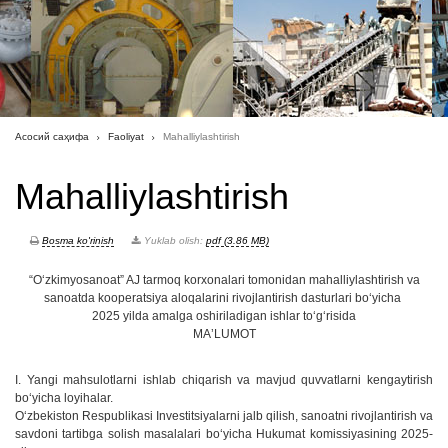
Асосий саҳифа
Faoliyat
Mahalliylashtirish
Mahalliylashtirish
Bosma ko'rinish
Yuklab olish:
pdf (3.86 MB)
“Oʻzkimyosanoat” AJ tarmoq korxonalari tomonidan mahalliylashtirish va
sanoatda kooperatsiya aloqalarini rivojlantirish dasturlari boʻyicha
2025 yilda amalga oshiriladigan ishlar toʻgʻrisida
MAʼLUMOT
I. Yangi mahsulotlarni ishlab chiqarish va mavjud quvvatlarni kengaytirish
boʻyicha loyihalar.
Oʻzbekiston Respublikasi Investitsiyalarni jalb qilish, sanoatni rivojlantirish va
savdoni tartibga solish masalalari boʻyicha Hukumat komissiyasining 2025-