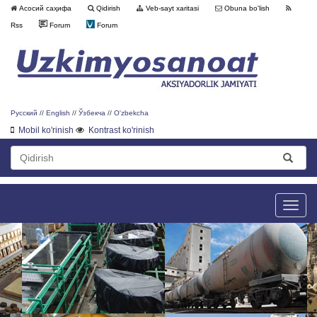
Асосий саҳифа
Qidirish
Veb-sayt xaritasi
Obuna bo'lish
Rss
Forum
Forum
Русский
//
English
//
Ўзбекча
//
O'zbekcha
Mobil ko'rinish
Kontrast ko'rinish
Toggle
naviga