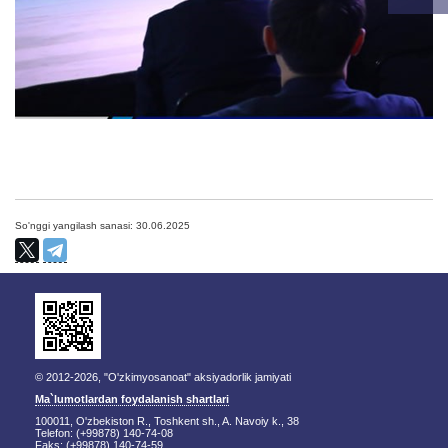
So'nggi yangilash sanasi: 30.06.2025
© 2012-2026, "O'zkimyosanoat" aksiyadorlik jamiyati
Ma`lumotlardan foydalanish shartlari
100011, O'zbekiston R., Toshkent sh., A. Navoiy k., 38
Telefon: (+99878) 140-74-08
Faks: (+99878) 140-74-59