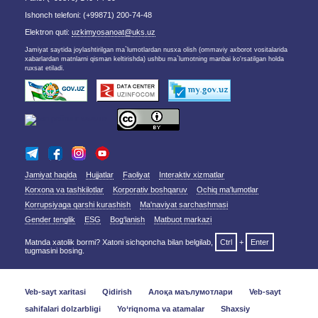
Ishonch telefoni: (+99871) 200-74-48
Elektron quti:
uzkimyosanoat@uks.uz
Jamiyat saytida joylashtirilgan ma`lumotlardan nusxa olish (ommaviy axborot vositalarida
xabarlardan matnlarni qisman keltirishda) ushbu ma`lumotning manbai ko'rsatilgan holda
ruxsat etiladi.
Jamiyat haqida
Hujjatlar
Faoliyat
Interaktiv xizmatlar
Korxona va tashkilotlar
Korporativ boshqaruv
Ochiq ma'lumotlar
Korrupsiyaga qarshi kurashish
Ma'naviyat sarchashmasi
Gender tenglik
ESG
Bog‘lanish
Matbuot markazi
Matnda xatolik bormi? Xatoni sichqoncha bilan belgilab,
Ctrl
+
Enter
tugmasini bosing.
Veb-sayt xaritasi
Qidirish
Алоқа маълумотлари
Veb-sayt
sahifalari dolzarbligi
Yo‘riqnoma va atamalar
Shaxsiy