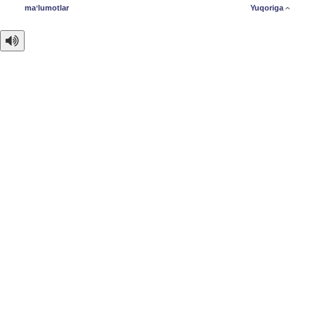
maʼlumotlar
Yuqoriga