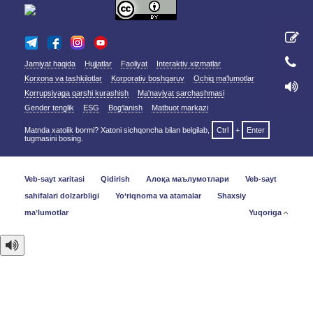
Jamiyat haqida
Hujjatlar
Faoliyat
Interaktiv xizmatlar
Korxona va tashkilotlar
Korporativ boshqaruv
Ochiq ma'lumotlar
Korrupsiyaga qarshi kurashish
Ma'naviyat sarchashmasi
Gender tenglik
ESG
Bog‘lanish
Matbuot markazi
Matnda xatolik bormi? Xatoni sichqoncha bilan belgilab,
Ctrl
+
Enter
tugmasini bosing.
Veb-sayt xaritasi
Qidirish
Алоқа маълумотлари
Veb-sayt
sahifalari dolzarbligi
Yo‘riqnoma va atamalar
Shaxsiy
maʼlumotlar
Yuqoriga