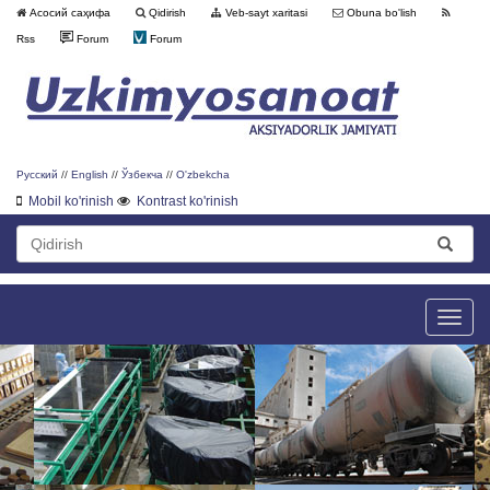
Асосий саҳифа
Qidirish
Veb-sayt xaritasi
Obuna bo'lish
Rss
Forum
Forum
Русский
//
English
//
Ўзбекча
//
O'zbekcha
Mobil ko'rinish
Kontrast ko'rinish
Toggle
naviga