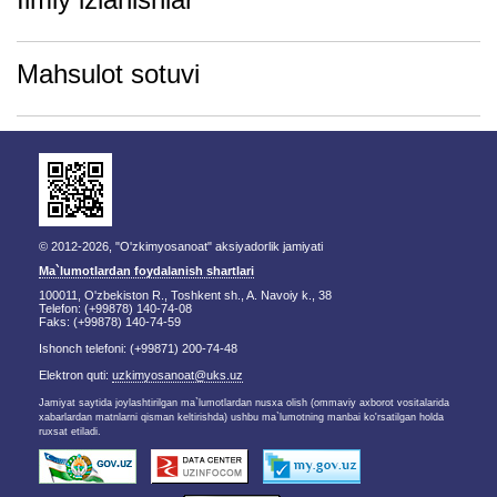
Mahsulot sotuvi
© 2012-2026, "O'zkimyosanoat" aksiyadorlik jamiyati
Ma`lumotlardan foydalanish shartlari
100011, O'zbekiston R., Toshkent sh., A. Navoiy k., 38
Telefon: (+99878) 140-74-08
Faks: (+99878) 140-74-59
Ishonch telefoni: (+99871) 200-74-48
Elektron quti:
uzkimyosanoat@uks.uz
Jamiyat saytida joylashtirilgan ma`lumotlardan nusxa olish (ommaviy axborot vositalarida
xabarlardan matnlarni qisman keltirishda) ushbu ma`lumotning manbai ko'rsatilgan holda
ruxsat etiladi.