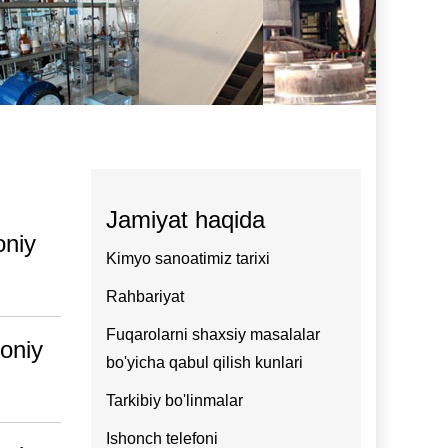
Jamiyat haqida
oniy
Kimyo sanoatimiz tarixi
Rahbariyat
Fuqarolarni shaxsiy masalalar
moniy
bo'yicha qabul qilish kunlari
Tarkibiy bo'linmalar
Ishonch telefoni