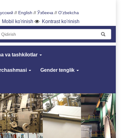
усский
//
English
//
Ўзбекча
//
O'zbekcha
Mobil ko'rinish
Kontrast ko'rinish
a va tashkilotlar
archashmasi
Gender tenglik