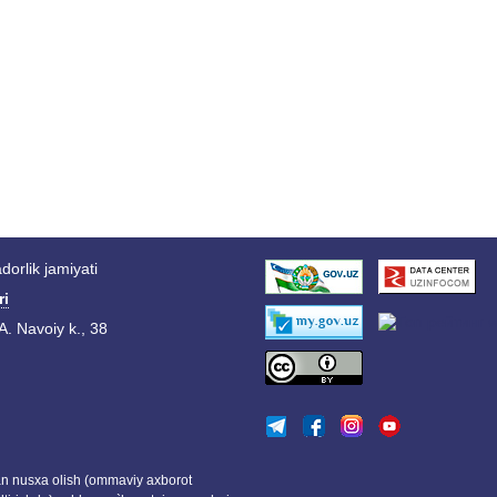
orlik jamiyati
ri
A. Navoiy k., 38
dan nusxa olish (ommaviy axborot