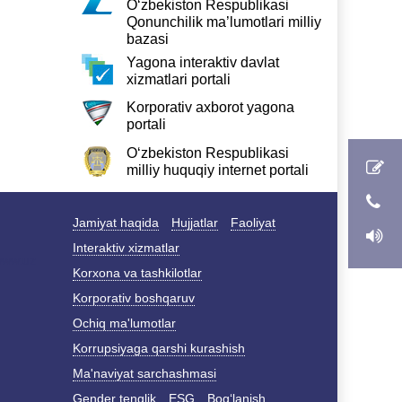
O‘zbekiston Respublikasi
Qonunchilik ma’lumotlari milliy
bazasi
Yagona interaktiv davlat
xizmatlari portali
Korporativ axborot yagona
portali
O‘zbekiston Respublikasi
milliy huquqiy internet portali
Jamiyat haqida
Hujjatlar
Faoliyat
Interaktiv xizmatlar
Korxona va tashkilotlar
Korporativ boshqaruv
Ochiq ma'lumotlar
Korrupsiyaga qarshi kurashish
Ma'naviyat sarchashmasi
Gender tenglik
ESG
Bog‘lanish