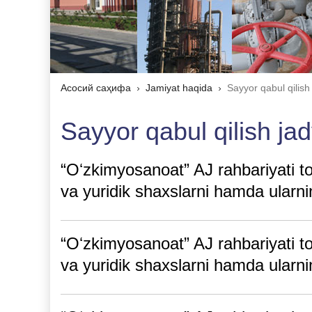
Асосий саҳифа
Jamiyat haqida
Sayyor qabul qilish 
Sayyor qabul qilish jad
“Oʻzkimyosanoat” AJ rahbariyati to
va yuridik shaxslarni hamda ularning
“Oʻzkimyosanoat” AJ rahbariyati t
va yuridik shaxslarni hamda ularning