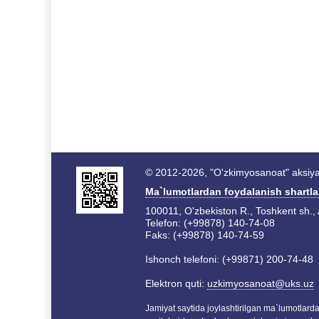
© 2012-2026, "O'zkimyosanoat" aksiyad
Ma`lumotlardan foydalanish shartla
100011, O'zbekiston R., Toshkent sh., 
Telefon: (+99878) 140-74-08
Faks: (+99878) 140-74-59
Ishonch telefoni: (+99871) 200-74-48
Elektron quti:
uzkimyosanoat@uks.uz
Jamiyat saytida joylashtirilgan ma`lumotlar