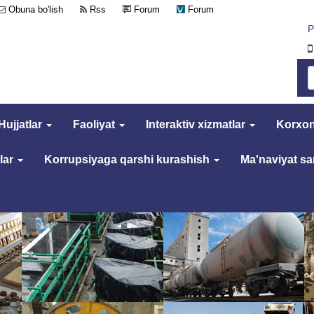
Obuna bo'lish
Rss
Forum
Forum
Р
Hujjatlar
Faoliyat
Interaktiv xizmatlar
Korxon
lar
Korrupsiyaga qarshi kurashish
Ma'naviyat s