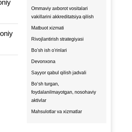
oniy
Ommaviy axborot vositalari
vakillarini akkreditatsiya qilish
Matbuot xizmati
moniy
Rivojlantirish strategiyasi
Bo'sh ish o'rinlari
Devonxona
Sayyor qabul qilish jadvali
Bo‘sh turgan,
foydalanilmayotgan, nosohaviy
aktivlar
Mahsulotlar va xizmatlar