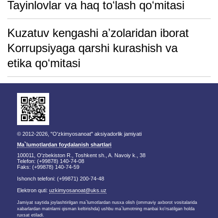
Tayinlovlar va haq toʻlash qoʻmitasi
Kuzatuv kengashi aʼzolaridan iborat
Korrupsiyaga qarshi kurashish va
etika qoʻmitasi
© 2012-2026, "O'zkimyosanoat" aksiyadorlik jamiyati
Ma`lumotlardan foydalanish shartlari
100011, O'zbekiston R., Toshkent sh., A. Navoiy k., 38
Telefon: (+99878) 140-74-08
Faks: (+99878) 140-74-59
Ishonch telefoni: (+99871) 200-74-48
Elektron quti:
uzkimyosanoat@uks.uz
Jamiyat saytida joylashtirilgan ma`lumotlardan nusxa olish (ommaviy axborot vositalarida
xabarlardan matnlarni qisman keltirishda) ushbu ma`lumotning manbai ko'rsatilgan holda
ruxsat etiladi.