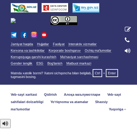
Jamiyat haqida
Hujjatlar
Faoliyat
Interaktiv xizmatlar
Korxona va tashkilotlar
Korporativ boshqaruv
Ochiq ma'lumotlar
Korrupsiyaga qarshi kurashish
Ma'naviyat sarchashmasi
Gender tenglik
ESG
Bog‘lanish
Matbuot markazi
Matnda xatolik bormi? Xatoni sichqoncha bilan belgilab,
Ctrl
+
Enter
tugmasini bosing.
Veb-sayt xaritasi
Qidirish
Алоқа маълумотлари
Veb-sayt
sahifalari dolzarbligi
Yo‘riqnoma va atamalar
Shaxsiy
maʼlumotlar
Yuqoriga