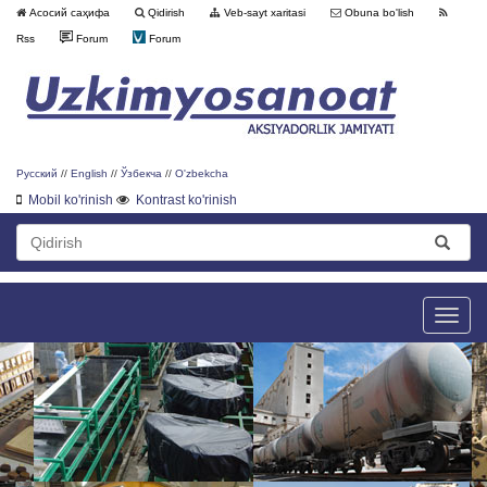
Асосий саҳифа
Qidirish
Veb-sayt xaritasi
Obuna bo'lish
Rss
Forum
Forum
Русский
//
English
//
Ўзбекча
//
O'zbekcha
Mobil ko'rinish
Kontrast ko'rinish
Toggle
naviga