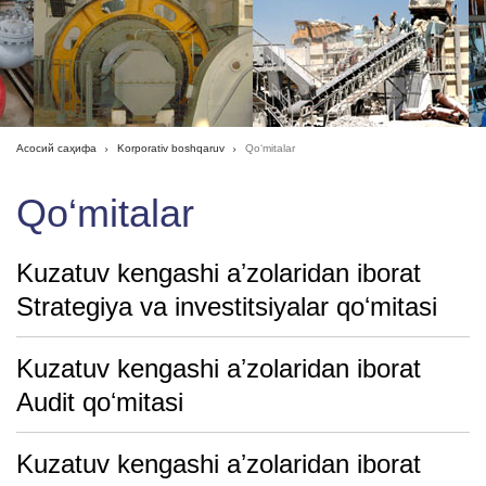
Асосий саҳифа
Korporativ boshqaruv
Qo‘mitalar
Qo‘mitalar
Kuzatuv kengashi aʼzolaridan iborat
Strategiya va investitsiyalar qoʻmitasi
Kuzatuv kengashi aʼzolaridan iborat
Audit qoʻmitasi
Kuzatuv kengashi aʼzolaridan iborat