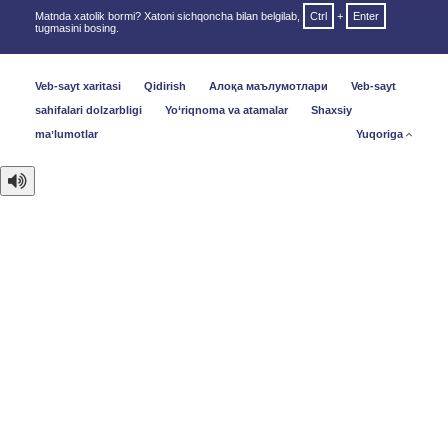
Matnda xatolik bormi? Xatoni sichqoncha bilan belgilab,
Ctrl
+
Enter
tugmasini bosing.
Veb-sayt xaritasi
Qidirish
Алоқа маълумотлари
Veb-sayt
sahifalari dolzarbligi
Yo‘riqnoma va atamalar
Shaxsiy
maʼlumotlar
Yuqoriga