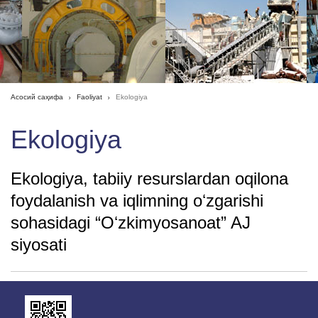
Асосий саҳифа
Faoliyat
Ekologiya
Ekologiya
Ekologiya, tabiiy resurslardan oqilona
foydalanish va iqlimning oʻzgarishi
sohasidagi “Oʻzkimyosanoat” AJ
siyosati