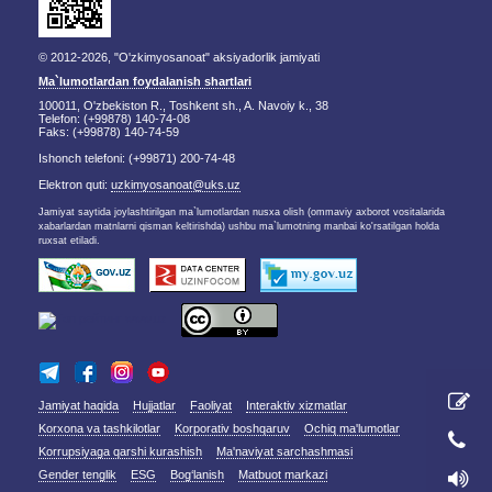
© 2012-2026, "O'zkimyosanoat" aksiyadorlik jamiyati
Ma`lumotlardan foydalanish shartlari
100011, O'zbekiston R., Toshkent sh., A. Navoiy k., 38
Telefon: (+99878) 140-74-08
Faks: (+99878) 140-74-59
Ishonch telefoni: (+99871) 200-74-48
Elektron quti:
uzkimyosanoat@uks.uz
Jamiyat saytida joylashtirilgan ma`lumotlardan nusxa olish (ommaviy axborot vositalarida
xabarlardan matnlarni qisman keltirishda) ushbu ma`lumotning manbai ko'rsatilgan holda
ruxsat etiladi.
Jamiyat haqida
Hujjatlar
Faoliyat
Interaktiv xizmatlar
Korxona va tashkilotlar
Korporativ boshqaruv
Ochiq ma'lumotlar
Korrupsiyaga qarshi kurashish
Ma'naviyat sarchashmasi
Gender tenglik
ESG
Bog‘lanish
Matbuot markazi