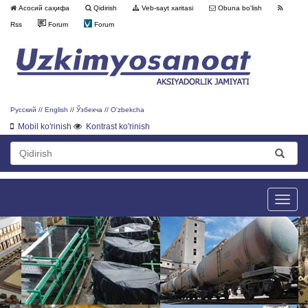
Асосий саҳифа
Qidirish
Veb-sayt xaritasi
Obuna bo'lish
Rss
Forum
Forum
Русский
//
English
//
Ўзбекча
//
O'zbekcha
Mobil ko'rinish
Kontrast ko'rinish
Toggle
naviga