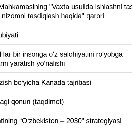
Mahkamasining "Vaxta usulida ishlashni tas
iy nizomni tasdiqlash haqida" qarori
ubiyati
Har bir insonga o‘z salohiyatini ro‘yobga
ni yaratish yo‘nalishi
zish bo‘yicha Kanada tajribasi
dagi qonun (taqdimot)
ining “O‘zbеkiston – 2030” stratеgiyasi