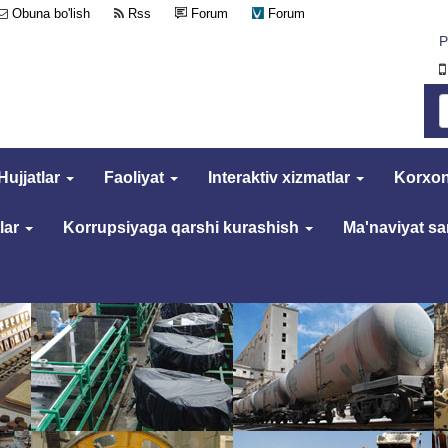
Obuna bo'lish
Rss
Forum
Forum
Р
Hujjatlar
Faoliyat
Interaktiv xizmatlar
Korxon
lar
Korrupsiyaga qarshi kurashish
Ma'naviyat s