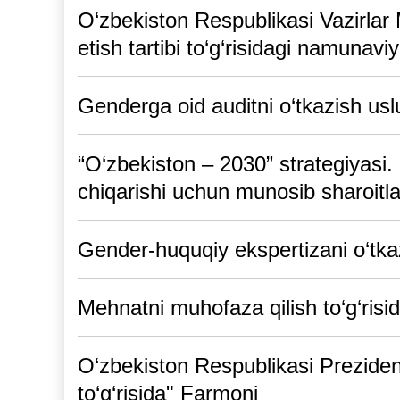
O‘zbekiston Respublikasi Vazirlar 
etish tartibi to‘g‘risidagi namunav
Genderga oid auditni o‘tkazish usl
“O‘zbеkiston – 2030” stratеgiyasi. 
chiqarishi uchun munosib sharoitlar
Gender-huquqiy ekspertizani o‘tka
Mehnatni muhofaza qilish to‘g‘risi
O‘zbekiston Respublikasi Prezident
to‘g‘risida" Farmoni