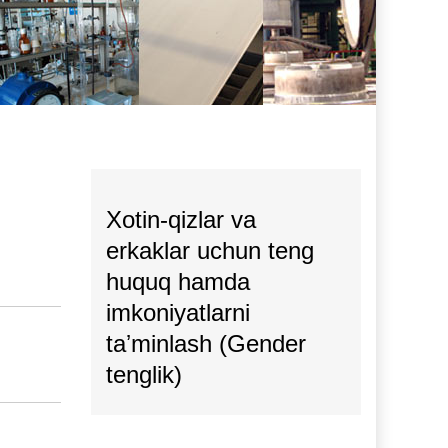
Xotin-qizlar va
erkaklar uchun teng
huquq hamda
imkoniyatlarni
taʼminlash (Gender
tenglik)