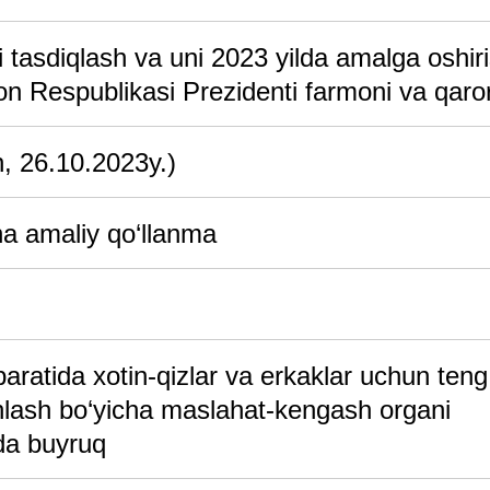
i tasdiqlash va uni 2023 yilda amalga oshir
ton Respublikasi Prezidenti farmoni va qaror
n, 26.10.2023y.)
ha amaliy qo‘llanma
ratida xotin-qizlar va erkaklar uchun teng
nlash bo‘yicha maslahat-kengash organi
sida buyruq