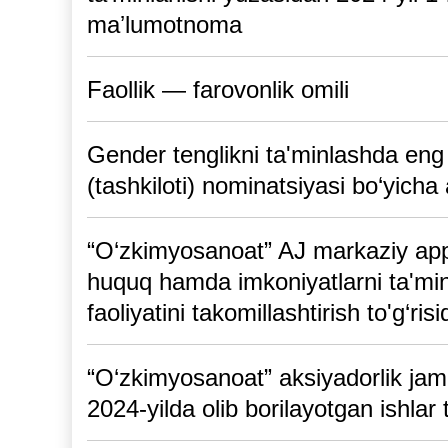
maʼlumotnoma
Faollik — farovonlik omili
Gender tenglikni ta'minlashda eng 
(tashkiloti) nominatsiyasi bo‘yicha 
“O‘zkimyosanoat” AJ markaziy appa
huquq hamda imkoniyatlarni ta'mi
faoliyatini takomillashtirish to'g‘ri
“O‘zkimyosanoat” aksiyadorlik jami
2024-yilda olib borilayotgan ishlar