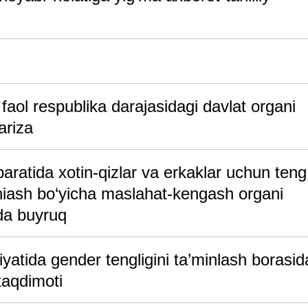
faol respublika darajasidagi davlat organi
ariza
ratida xotin-qizlar va erkaklar uchun teng
niash bo‘yicha maslahat-kengash organi
sida buyruq
yatida gender tengligini ta’minlash borasid
 taqdimoti