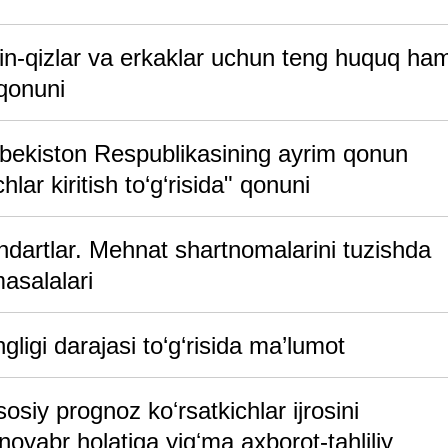
in-qizlar va erkaklar uchun teng huquq ha
 qonuni
zbekiston Respublikasining ayrim qonun
hlar kiritish to‘g‘risida" qonuni
ndartlar. Mehnat shartnomalarini tuzishda
masalalari
igi darajasi to‘g‘risida ma’lumot
iy prognoz koʻrsatkichlar ijrosini
noyabr holatiga yigʻma axborot-tahliliy