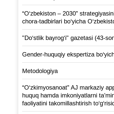
“O‘zbеkiston – 2030” stratеgiyasin
chora-tadbirlari bo‘yicha O‘zbеkis
"Do‘stlik bayrog‘i" gazetasi (43-so
Gender-huquqiy ekspertiza bo‘yic
Metodologiya
“O‘zkimyosanoat” AJ markaziy appa
huquq hamda imkoniyatlarni ta’mi
faoliyatini takomillashtirish to‘g‘ri