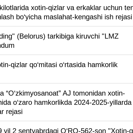
ilotlarida xotin-qizlar va erkaklar uchun te
lash bo‘yicha maslahat-kengashi ish rejasi
ing" (Belorus) tarkibiga kiruvchi "LMZ
andum
in-qizlar qo‘mitasi o‘rtasida hamkorlik
mda “O‘zkimyosanoat” AJ tomonidan xotin-
shida o‘zaro hamkorlikda 2024-2025-yillarda
r rejasi
 yil 2 sentyabrdagi O‘RQ-562-son "Xotin-qi