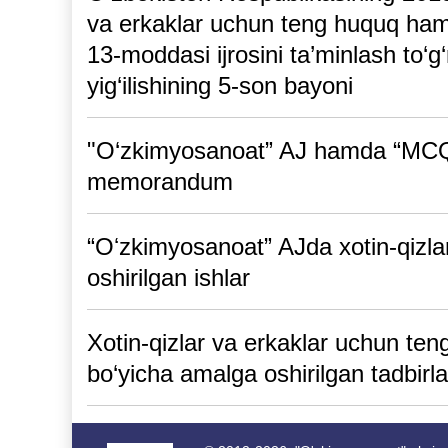
va erkaklar uchun teng huquq hamda
13-moddasi ijrosini ta’minlash to‘
yig‘ilishining 5-son bayoni
"O‘zkimyosanoat” AJ hamda “MC
memorandum
“Oʻzkimyosanoat” AJda xotin-qizla
oshirilgan ishlar
Xotin-qizlar va erkaklar uchun te
bo‘yicha amalga oshirilgan tadbirla