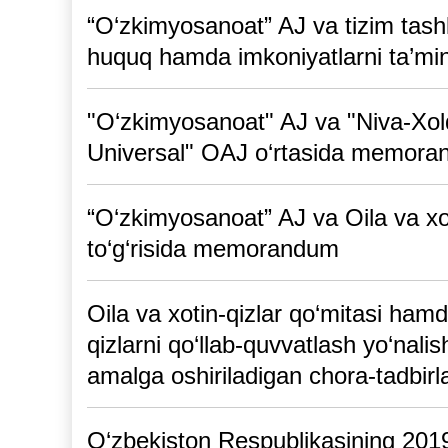
“O‘zkimyosanoat” AJ va tizim tashk
huquq hamda imkoniyatlarni ta’min
"O‘zkimyosanoat" AJ va "Niva-Xold
Universal" OAJ o‘rtasida memor
“O‘zkimyosanoat” AJ va Oila va xot
to‘g‘risida memorandum
Oila va xotin-qizlar qo‘mitasi ha
qizlarni qo‘llab-quvvatlash yo‘nali
amalga oshiriladigan chora-tadbirla
O‘zbekiston Respublikasining 2019