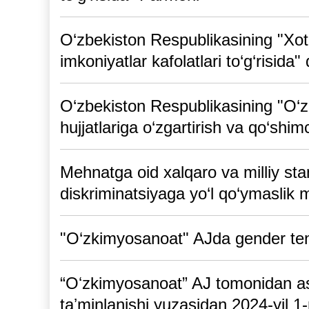
O‘zbekiston Respublikasining "Xot
imkoniyatlar kafolatlari to‘g‘risida"
O‘zbekiston Respublikasining "O‘
hujjatlariga o‘zgartirish va qo‘shimc
Mehnatga oid xalqaro va milliy sta
diskriminatsiyaga yo‘l qo‘ymaslik 
"O‘zkimyosanoat" AJda gender tengl
“Oʻzkimyosanoat” AJ tomonidan asos
taʼminlanishi yuzasidan 2024-yil 1-