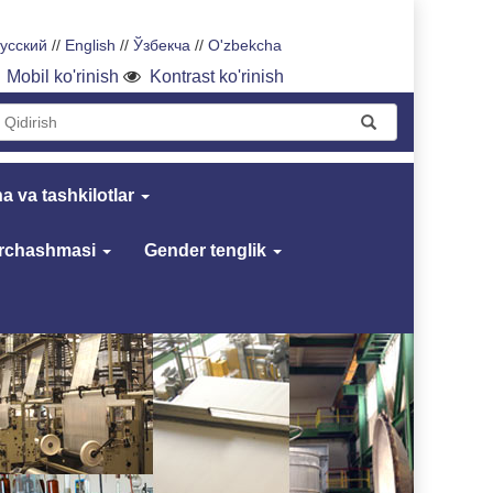
усский
//
English
//
Ўзбекча
//
O'zbekcha
Mobil ko'rinish
Kontrast ko'rinish
a va tashkilotlar
archashmasi
Gender tenglik