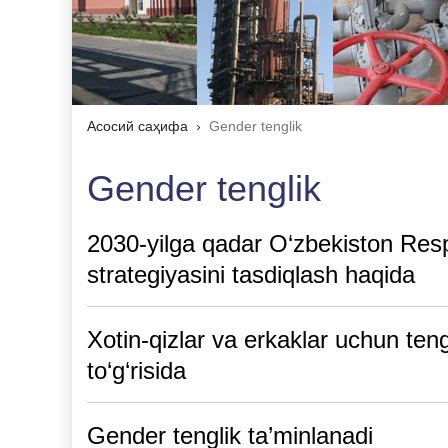
Асосий саҳифа
Gender tenglik
Gender tenglik
2030-yilga qadar O‘zbekiston Resp
strategiyasini tasdiqlash haqida
Xotin-qizlar va erkaklar uchun ten
to‘g‘risida
Gender tenglik ta’minlanadi