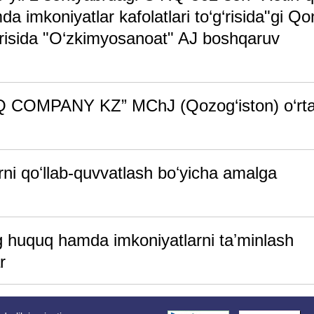
 imkoniyatlar kafolatlari to‘g‘risida"gi Qo
g‘risida "O‘zkimyosanoat" AJ boshqaruv
Q COMPANY KZ” MChJ (Qozog‘iston) o‘rta
rni qoʻllab-quvvatlash boʻyicha amalga
ng huquq hamda imkoniyatlarni taʼminlash
r