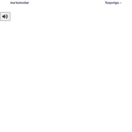
maʼlumotlar
Yuqoriga