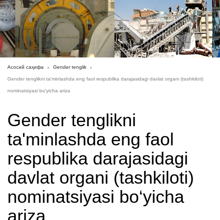
Асосий саҳифа
Gender tenglik
Gender tenglikni ta'minlashda eng faol respublika darajasidagi davlat organi (tashkiloti)
nominatsiyasi bo‘yicha ariza
Gender tenglikni
ta'minlashda eng faol
respublika darajasidagi
davlat organi (tashkiloti)
nominatsiyasi bo‘yicha
ariza