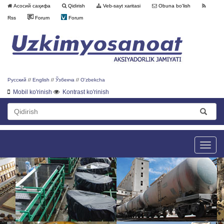
Асосий саҳифа
Qidirish
Veb-sayt xaritasi
Obuna bo'lish
Rss
Forum
Forum
Русский
//
English
//
Ўзбекча
//
O'zbekcha
Mobil ko'rinish
Kontrast ko'rinish
Toggle
naviga