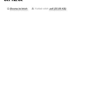
Bosma ko'rinish
Yuklab olish:
pdf (30.89 KB)