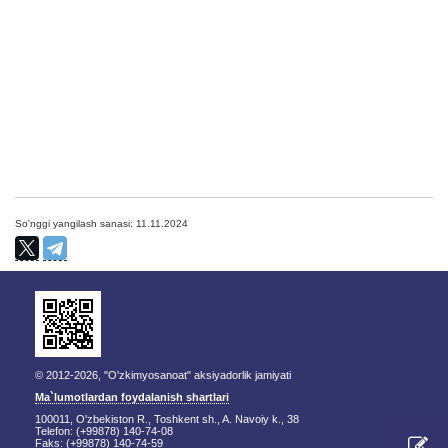
So'nggi yangilash sanasi: 11.11.2024
© 2012-2026, "O'zkimyosanoat" aksiyadorlik jamiyati
Ma`lumotlardan foydalanish shartlari
100011, O'zbekiston R., Toshkent sh., A. Navoiy k., 38
Telefon: (+99878) 140-74-08
Faks: (+99878) 140-74-59