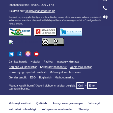
Ishonch telefoni: (+99871) 200-74-48
Elektron quti:
uzkimyosanoat@uks.uz
Jamiyat saytida joylashtirilgan ma`lumotlardan nusxa olish (ommaviy axborot vositalarida
xabarlardan matnlarni qisman keltirishda) ushbu ma`lumotning manbai ko'rsatilgan holda
ruxsat etiladi.
Jamiyat haqida
Hujjatlar
Faoliyat
Interaktiv xizmatlar
Korxona va tashkilotlar
Korporativ boshqaruv
Ochiq ma'lumotlar
Korrupsiyaga qarshi kurashish
Ma'naviyat sarchashmasi
Gender tenglik
ESG
Bog‘lanish
Matbuot markazi
Matnda xatolik bormi? Xatoni sichqoncha bilan belgilab,
Ctrl
+
Enter
tugmasini bosing.
Veb-sayt xaritasi
Qidirish
Алоқа маълумотлари
Veb-sayt
sahifalari dolzarbligi
Yo‘riqnoma va atamalar
Shaxsiy