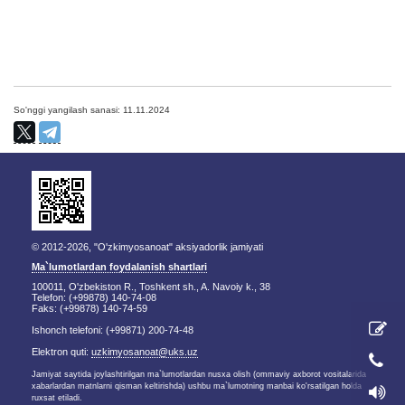
So'nggi yangilash sanasi: 11.11.2024
© 2012-2026, "O'zkimyosanoat" aksiyadorlik jamiyati
Ma`lumotlardan foydalanish shartlari
100011, O'zbekiston R., Toshkent sh., A. Navoiy k., 38
Telefon: (+99878) 140-74-08
Faks: (+99878) 140-74-59
Ishonch telefoni: (+99871) 200-74-48
Elektron quti:
uzkimyosanoat@uks.uz
Jamiyat saytida joylashtirilgan ma`lumotlardan nusxa olish (ommaviy axborot vositalarida
xabarlardan matnlarni qisman keltirishda) ushbu ma`lumotning manbai ko'rsatilgan holda
ruxsat etiladi.