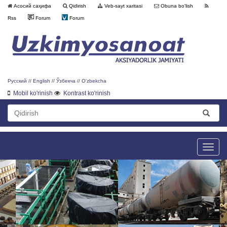
Асосий саҳифа
Qidirish
Veb-sayt xaritasi
Obuna bo'lish
Rss
Forum
Forum
Русский
//
English
//
Ўзбекча
//
O'zbekcha
Mobil ko'rinish
Kontrast ko'rinish
Toggle
naviga