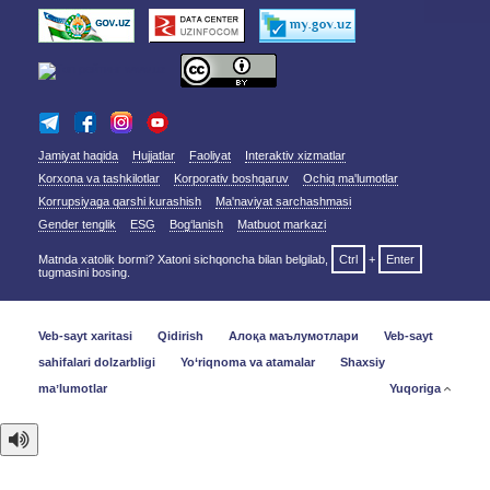
Jamiyat haqida
Hujjatlar
Faoliyat
Interaktiv xizmatlar
Korxona va tashkilotlar
Korporativ boshqaruv
Ochiq ma'lumotlar
Korrupsiyaga qarshi kurashish
Ma'naviyat sarchashmasi
Gender tenglik
ESG
Bog‘lanish
Matbuot markazi
Matnda xatolik bormi? Xatoni sichqoncha bilan belgilab,
Ctrl
+
Enter
tugmasini bosing.
Veb-sayt xaritasi
Qidirish
Алоқа маълумотлари
Veb-sayt
sahifalari dolzarbligi
Yo‘riqnoma va atamalar
Shaxsiy
maʼlumotlar
Yuqoriga