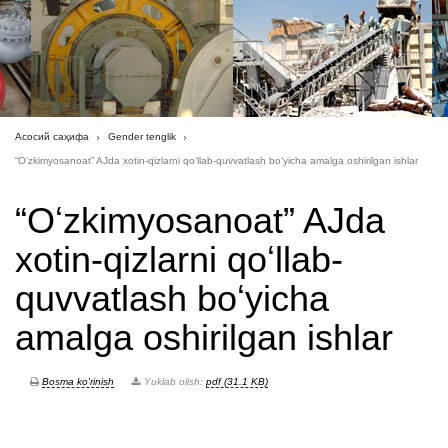
Асосий саҳифа
Gender tenglik
“Oʻzkimyosanoat” AJda xotin-qizlarni qoʻllab-quvvatlash boʻyicha amalga oshirilgan ishlar
“Oʻzkimyosanoat” AJda
xotin-qizlarni qoʻllab-
quvvatlash boʻyicha
amalga oshirilgan ishlar
Bosma ko'rinish
Yuklab olish:
pdf (31.1 KB)