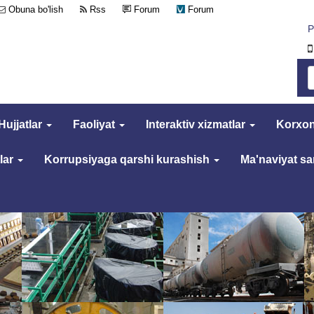
Obuna bo'lish
Rss
Forum
Forum
Р
Hujjatlar
Faoliyat
Interaktiv xizmatlar
Korxon
lar
Korrupsiyaga qarshi kurashish
Ma'naviyat s