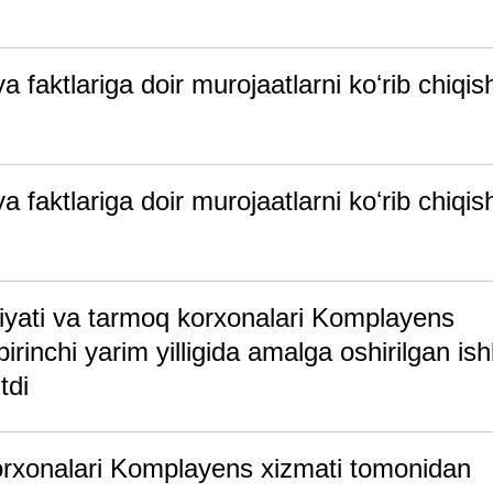
faktlariga doir murojaatlarni koʻrib chiqis
faktlariga doir murojaatlarni koʻrib chiqis
iyati va tarmoq korxonalari Komplayens
irinchi yarim yilligida amalga oshirilgan ish
tdi
rxonalari Komplayens xizmati tomonidan