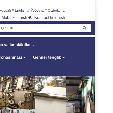
усский
//
English
//
Ўзбекча
//
O'zbekcha
Mobil ko'rinish
Kontrast ko'rinish
a va tashkilotlar
archashmasi
Gender tenglik