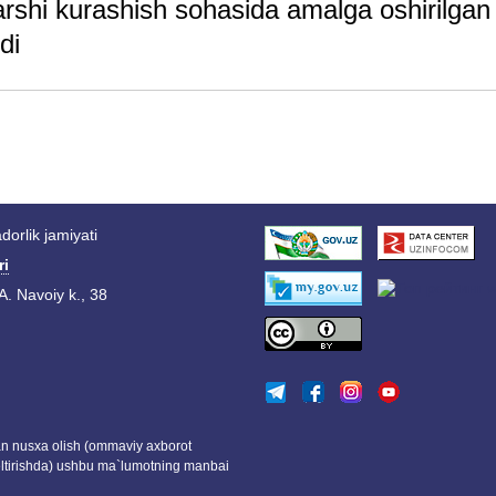
rshi kurashish sohasida amalga oshirilgan
di
orlik jamiyati
ri
A. Navoiy k., 38
dan nusxa olish (ommaviy axborot
eltirishda) ushbu ma`lumotning manbai