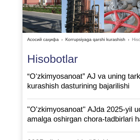
Асосий саҳифа
Korrupsiyaga qarshi kurashish
Hiso
Hisobotlar
“Oʻzkimyosanoat” AJ va uning tark
kurashish dasturining bajarilishi
"O'zkimyosanoat" AJda 2025-yil uc
amalga oshirgan chora-tadbirla