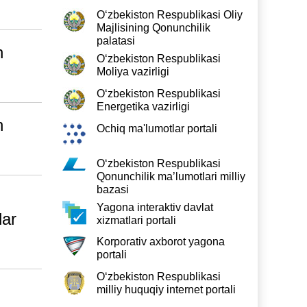
O‘zbekiston Respublikasi Oliy
Majlisining Qonunchilik
palatasi
h
O‘zbekiston Respublikasi
Moliya vazirligi
O‘zbekiston Respublikasi
Energetika vazirligi
h
Ochiq ma'lumotlar portali
O‘zbekiston Respublikasi
Qonunchilik ma’lumotlari milliy
bazasi
Yagona interaktiv davlat
lar
xizmatlari portali
Korporativ axborot yagona
portali
O‘zbekiston Respublikasi
milliy huquqiy internet portali