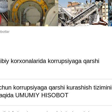
botlar
ibiy korxonalarida korrupsiyaga qarshi
hun korrupsiyaga qarshi kurashish tizimin
ri haqida UMUMIY HISOBOT