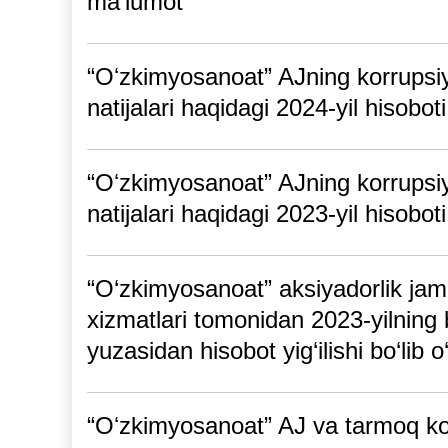
maʼlumot
“Oʻzkimyosanoat” AJning korrupsiya 
natijalari haqidagi 2024-yil hisoboti
“Oʻzkimyosanoat” AJning korrupsiya 
natijalari haqidagi 2023-yil hisoboti
“O‘zkimyosanoat” aksiyadorlik jam
xizmatlari tomonidan 2023-yilning b
yuzasidan hisobot yig‘ilishi bo‘lib o‘
“Oʻzkimyosanoat” AJ va tarmoq ko