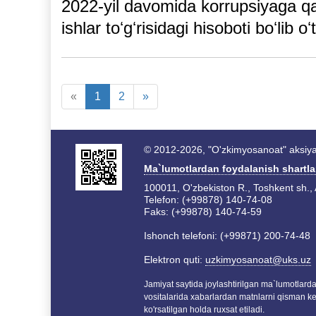
2022-yil davomida korrupsiyaga qa
ishlar toʻgʻrisidagi hisoboti boʻlib oʻt
«
1
2
»
© 2012-2026, "O'zkimyosanoat" aksiyad
Ma`lumotlardan foydalanish shartla
100011, O'zbekiston R., Toshkent sh., 
Telefon: (+99878) 140-74-08
Faks: (+99878) 140-74-59
Ishonch telefoni: (+99871) 200-74-48
Elektron quti:
uzkimyosanoat@uks.uz
Jamiyat saytida joylashtirilgan ma`lumotlar
vositalarida xabarlardan matnlarni qisman k
ko'rsatilgan holda ruxsat etiladi.