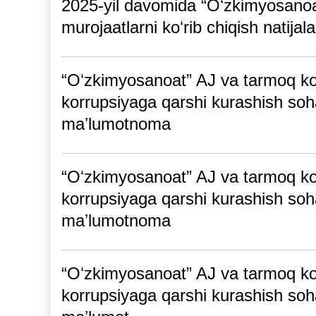
2025-yil davomida “Oʻzkimyosanoat
murojaatlarni koʻrib chiqish natij
“Oʻzkimyosanoat” AJ va tarmoq kor
korrupsiyaga qarshi kurashish soh
maʼlumotnoma
“Oʻzkimyosanoat” AJ va tarmoq ko
korrupsiyaga qarshi kurashish soh
maʼlumotnoma
“Oʻzkimyosanoat” AJ va tarmoq ko
korrupsiyaga qarshi kurashish soh