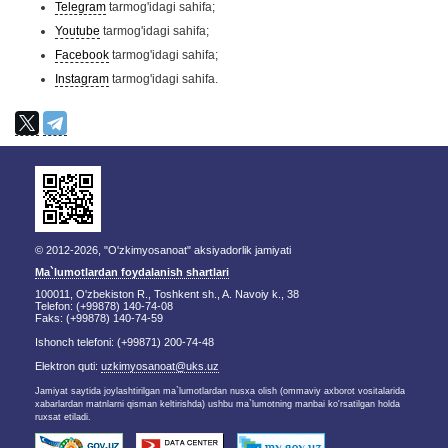
Telegram
tarmog'idagi sahifa;
Youtube
tarmog'idagi sahifa;
Facebook
tarmog'idagi sahifa;
Instagram
tarmog'idagi sahifa.
© 2012-2026, "O'zkimyosanoat" aksiyadorlik jamiyati
Ma`lumotlardan foydalanish shartlari
100011, O'zbekiston R., Toshkent sh., A. Navoiy k., 38
Telefon: (+99878) 140-74-08
Faks: (+99878) 140-74-59
Ishonch telefoni: (+99871) 200-74-48
Elektron quti:
uzkimyosanoat@uks.uz
Jamiyat saytida joylashtirilgan ma`lumotlardan nusxa olish (ommaviy axborot vositalarida
xabarlardan matnlarni qisman keltirishda) ushbu ma`lumotning manbai ko'rsatilgan holda
ruxsat etiladi.