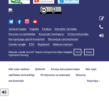
Jamiyat haqida
Hujjatlar
Faoliyat
Interaktiv xizmatlar
Korxona va tashkilotlar
Korporativ boshqaruv
Ochiq ma'lumotlar
Korrupsiyaga qarshi kurashish
Ma'naviyat sarchashmasi
Gender tenglik
ESG
Bog‘lanish
Matbuot markazi
Matnda xatolik bormi? Xatoni sichqoncha bilan belgilab,
Ctrl
+
Enter
tugmasini bosing.
Veb-sayt xaritasi
Qidirish
Алоқа маълумотлари
Veb-sayt
sahifalari dolzarbligi
Yo‘riqnoma va atamalar
Shaxsiy
maʼlumotlar
Yuqoriga