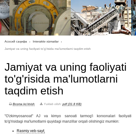
Асосий саҳифа
Interaktiv xizmatlar
Jamiyat va uning faoliyati to'g'risida ma'lumotlarni taqdim etish
Jamiyat va uning faoliyati
to'g'risida ma'lumotlarni
taqdim etish
Bosma ko'rinish
Yuklab olish:
pdf (31.8 KB)
"O'zkimyosanoat" AJ va kimyo sanoati tarmog'i korxonalari faoliyati
to'g'risidagi ma'lumotlarni quyidagi manzillar orqali olishingiz mumkin:
Rasmiy veb-sayt;