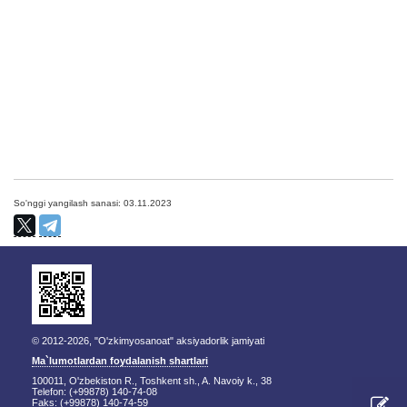
So'nggi yangilash sanasi: 03.11.2023
© 2012-2026, "O'zkimyosanoat" aksiyadorlik jamiyati
Ma`lumotlardan foydalanish shartlari
100011, O'zbekiston R., Toshkent sh., A. Navoiy k., 38
Telefon: (+99878) 140-74-08
Faks: (+99878) 140-74-59