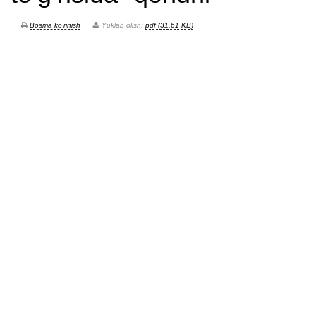
Bosma ko'rinish
Yuklab olish:
pdf (31.61 KB)