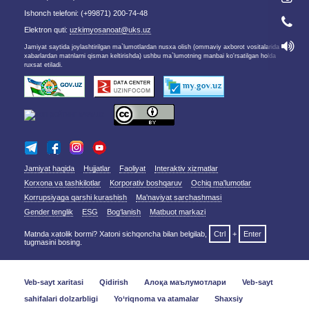
Ishonch telefoni: (+99871) 200-74-48
Elektron quti:
uzkimyosanoat@uks.uz
Jamiyat saytida joylashtirilgan ma`lumotlardan nusxa olish (ommaviy axborot vositalarida
xabarlardan matnlarni qisman keltirishda) ushbu ma`lumotning manbai ko'rsatilgan holda
ruxsat etiladi.
Jamiyat haqida
Hujjatlar
Faoliyat
Interaktiv xizmatlar
Korxona va tashkilotlar
Korporativ boshqaruv
Ochiq ma'lumotlar
Korrupsiyaga qarshi kurashish
Ma'naviyat sarchashmasi
Gender tenglik
ESG
Bog‘lanish
Matbuot markazi
Matnda xatolik bormi? Xatoni sichqoncha bilan belgilab,
Ctrl
+
Enter
tugmasini bosing.
Veb-sayt xaritasi
Qidirish
Алоқа маълумотлари
Veb-sayt
sahifalari dolzarbligi
Yo‘riqnoma va atamalar
Shaxsiy