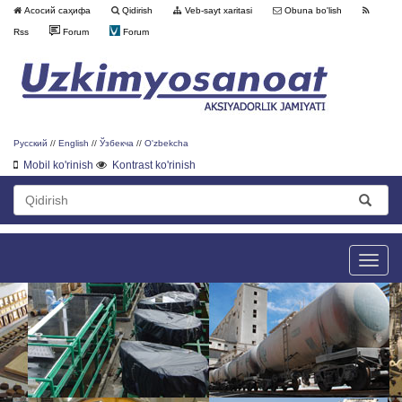
Асосий саҳифа
Qidirish
Veb-sayt xaritasi
Obuna bo'lish
Rss
Forum
Forum
Русский
//
English
//
Ўзбекча
//
O'zbekcha
Mobil ko'rinish
Kontrast ko'rinish
Toggle
naviga