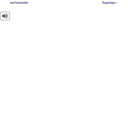
maʼlumotlar
Yuqoriga