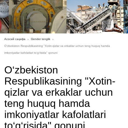
Асосий саҳифа
Gender tenglik
O‘zbekiston Respublikasining "Xotin-qizlar va erkaklar uchun teng huquq hamda
imkoniyatlar kafolatlari to‘g‘risida" qonuni
O‘zbekiston
Respublikasining "Xotin-
qizlar va erkaklar uchun
teng huquq hamda
imkoniyatlar kafolatlari
to‘g‘risida" qonuni