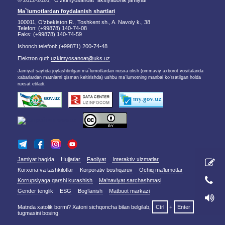
© 2012-2026, "O'zkimyosanoat" aksiyadorlik jamiyati
Ma`lumotlardan foydalanish shartlari
100011, O'zbekiston R., Toshkent sh., A. Navoiy k., 38
Telefon: (+99878) 140-74-08
Faks: (+99878) 140-74-59
Ishonch telefoni: (+99871) 200-74-48
Elektron quti:
uzkimyosanoat@uks.uz
Jamiyat saytida joylashtirilgan ma`lumotlardan nusxa olish (ommaviy axborot vositalarida
xabarlardan matnlarni qisman keltirishda) ushbu ma`lumotning manbai ko'rsatilgan holda
ruxsat etiladi.
Jamiyat haqida
Hujjatlar
Faoliyat
Interaktiv xizmatlar
Korxona va tashkilotlar
Korporativ boshqaruv
Ochiq ma'lumotlar
Korrupsiyaga qarshi kurashish
Ma'naviyat sarchashmasi
Gender tenglik
ESG
Bog‘lanish
Matbuot markazi
Matnda xatolik bormi? Xatoni sichqoncha bilan belgilab,
Ctrl
+
Enter
tugmasini bosing.