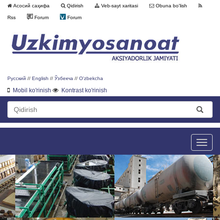
Асосий саҳифа
Qidirish
Veb-sayt xaritasi
Obuna bo'lish
Rss
Forum
Forum
Русский
//
English
//
Ўзбекча
//
O'zbekcha
Mobil ko'rinish
Kontrast ko'rinish
Toggle
naviga