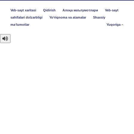
Veb-sayt xaritasi
Qidirish
Алоқа маълумотлари
Veb-sayt
sahifalari dolzarbligi
Yo‘riqnoma va atamalar
Shaxsiy
maʼlumotlar
Yuqoriga