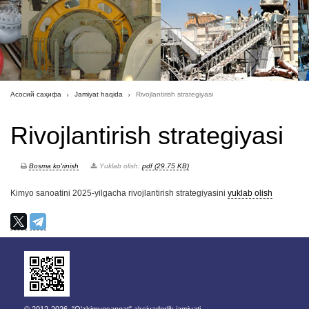
Асосий саҳифа
Jamiyat haqida
Rivojlantirish strategiyasi
Rivojlantirish strategiyasi
Bosma ko'rinish
Yuklab olish:
pdf (29.75 KB)
Kimyo sanoatini 2025-yilgacha rivojlantirish strategiyasini
yuklab olish