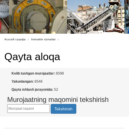
Асосий саҳифа
Interaktiv xizmatlar
Qayta aloqa
Kelib tushgan murojaatlar:
6598
Yakunlangan:
6546
Qayta ishlash jarayonida:
52
Murojaatning maqomini tekshirish
Tekshirish