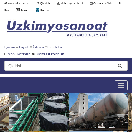
Асосий саҳифа
Qidirish
Veb-sayt xaritasi
Obuna bo'lish
Rss
Forum
Forum
Русский
//
English
//
Ўзбекча
//
O'zbekcha
Mobil ko'rinish
Kontrast ko'rinish
Toggle
naviga