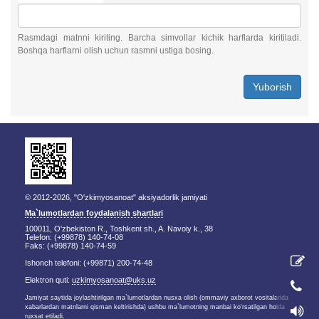
Rasmdagi matnni kiriting. Barcha simvollar kichik harflarda kiritiladi.
Boshqa harflarni olish uchun rasmni ustiga bosing.
Yuborish
© 2012-2026, "O'zkimyosanoat" aksiyadorlik jamiyati
Ma`lumotlardan foydalanish shartlari
100011, O'zbekiston R., Toshkent sh., A. Navoiy k., 38
Telefon: (+99878) 140-74-08
Faks: (+99878) 140-74-59
Ishonch telefoni: (+99871) 200-74-48
Elektron quti:
uzkimyosanoat@uks.uz
Jamiyat saytida joylashtirilgan ma`lumotlardan nusxa olish (ommaviy axborot vositalarida
xabarlardan matnlarni qisman keltirishda) ushbu ma`lumotning manbai ko'rsatilgan holda
ruxsat etiladi.