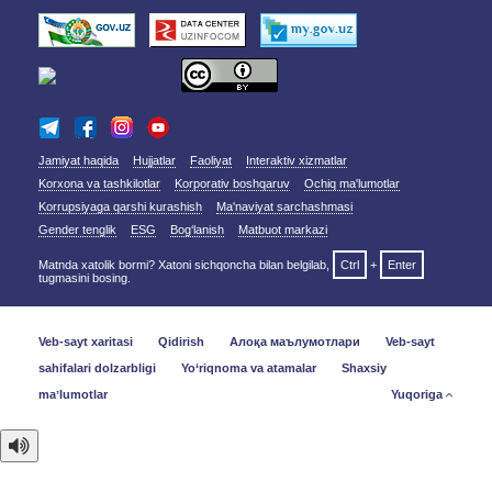
Jamiyat haqida
Hujjatlar
Faoliyat
Interaktiv xizmatlar
Korxona va tashkilotlar
Korporativ boshqaruv
Ochiq ma'lumotlar
Korrupsiyaga qarshi kurashish
Ma'naviyat sarchashmasi
Gender tenglik
ESG
Bog‘lanish
Matbuot markazi
Matnda xatolik bormi? Xatoni sichqoncha bilan belgilab,
Ctrl
+
Enter
tugmasini bosing.
Veb-sayt xaritasi
Qidirish
Алоқа маълумотлари
Veb-sayt
sahifalari dolzarbligi
Yo‘riqnoma va atamalar
Shaxsiy
maʼlumotlar
Yuqoriga