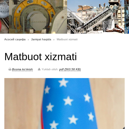
Асосий саҳифа
Jamiyat haqida
Matbuot xizmati
Matbuot xizmati
Bosma ko'rinish
Yuklab olish:
pdf (563.58 KB)