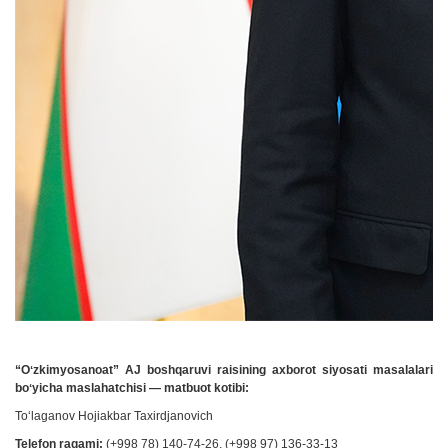
“Oʻzkimyosanoat” AJ boshqaruvi raisining axborot siyosati masalalari
boʻyicha maslahatchisi — matbuot kotibi:
Toʻlaganov Hojiakbar Taxirdjanovich
Telefon raqami:
(+998 78) 140-74-26, (+998 97) 136-33-13