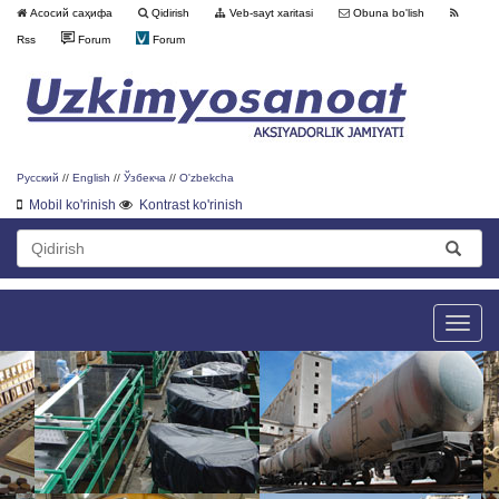
Асосий саҳифа
Qidirish
Veb-sayt xaritasi
Obuna bo'lish
Rss
Forum
Forum
Русский
//
English
//
Ўзбекча
//
O'zbekcha
Mobil ko'rinish
Kontrast ko'rinish
Toggle
naviga