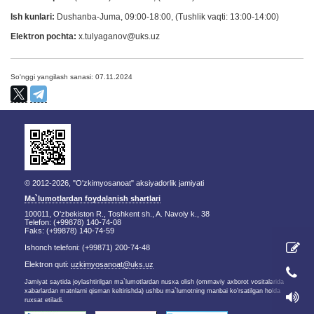
Ish kunlari:
Dushanba-Juma, 09:00-18:00, (Tushlik vaqti: 13:00-14:00)
Elektron pochta:
x.tulyaganov@uks.uz
So'nggi yangilash sanasi: 07.11.2024
© 2012-2026, "O'zkimyosanoat" aksiyadorlik jamiyati
Ma`lumotlardan foydalanish shartlari
100011, O'zbekiston R., Toshkent sh., A. Navoiy k., 38
Telefon: (+99878) 140-74-08
Faks: (+99878) 140-74-59
Ishonch telefoni: (+99871) 200-74-48
Elektron quti:
uzkimyosanoat@uks.uz
Jamiyat saytida joylashtirilgan ma`lumotlardan nusxa olish (ommaviy axborot vositalarida
xabarlardan matnlarni qisman keltirishda) ushbu ma`lumotning manbai ko'rsatilgan holda
ruxsat etiladi.