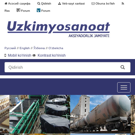
Асосий саҳифа
Qidirish
Veb-sayt xaritasi
Obuna bo'lish
Rss
Forum
Forum
Русский
//
English
//
Ўзбекча
//
O'zbekcha
Mobil ko'rinish
Kontrast ko'rinish
Toggle
naviga