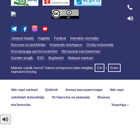
Jamiyat haqida
Hujjatlar
Faoliyat
Interaktiv xizmatlar
Korxona va tashkilotlar
Korporativ boshqaruv
Ochiq ma'lumotlar
Korrupsiyaga qarshi kurashish
Ma'naviyat sarchashmasi
Gender tenglik
ESG
Bog‘lanish
Matbuot markazi
Matnda xatolik bormi? Xatoni sichqoncha bilan belgilab,
Ctrl
+
Enter
tugmasini bosing.
Veb-sayt xaritasi
Qidirish
Алоқа маълумотлари
Veb-sayt
sahifalari dolzarbligi
Yo‘riqnoma va atamalar
Shaxsiy
maʼlumotlar
Yuqoriga