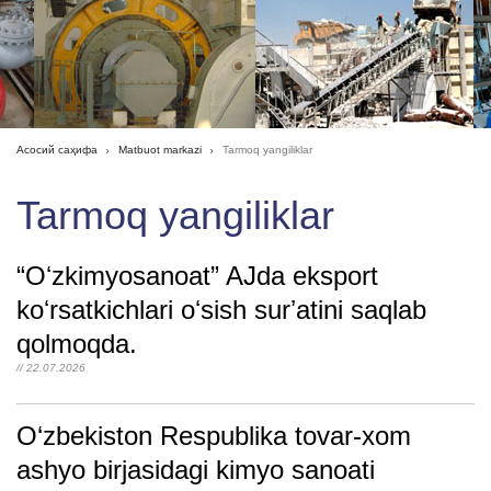
Асосий саҳифа
Matbuot markazi
Tarmoq yangiliklar
Tarmoq yangiliklar
“Oʻzkimyosanoat” AJda eksport
koʻrsatkichlari oʻsish surʼatini saqlab
qolmoqda.
// 22.07.2026
O‘zbekiston Respublika tovar-xom
ashyo birjasidagi kimyo sanoati