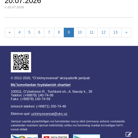
20.07.2026
// 20.07.2026
«
4
5
6
7
8
9
10
11
12
13
»
© 2012-2026, "O'zkimyosanoat" aksiyadorlik jamiyati
Ma`lumotlardan foydalanish shartlari
100011, O'zbekiston R., Toshkent sh., A. Navoiy k., 38
Telefon: (+99878) 140-74-08
Faks: (+99878) 140-74-59
Ishonch telefoni: (+99871) 200-74-48
Elektron quti:
uzkimyosanoat@uks.uz
Jamiyat saytida joylashtirilgan ma`lumotlardan nusxa olish (ommaviy axborot vositalarida
xabarlardan matnlarni qisman keltirishda) ushbu ma`lumotning manbai ko'rsatilgan holda
ruxsat etiladi.