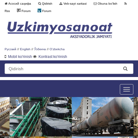
Асосий саҳифа
Qidirish
Veb-sayt xaritasi
Obuna bo'lish
Rss
Forum
Forum
Русский
//
English
//
Ўзбекча
//
O'zbekcha
Mobil ko'rinish
Kontrast ko'rinish
Toggle
naviga