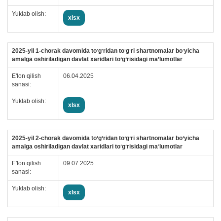
Yuklab olish:
xlsx
2025-yil 1-chorak davomida toʻgʻridan toʻgʻri shartnomalar boʻyicha
amalga oshiriladigan davlat xaridlari toʻgʻrisidagi maʼlumotlar
E'lon qilish
06.04.2025
sanasi:
Yuklab olish:
xlsx
2025-yil 2-chorak davomida toʻgʻridan toʻgʻri shartnomalar boʻyicha
amalga oshiriladigan davlat xaridlari toʻgʻrisidagi maʼlumotlar
E'lon qilish
09.07.2025
sanasi:
Yuklab olish:
xlsx