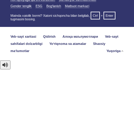
Gender tenglik
ESG
Bog‘lanish
Matbuot markazi
Matnda xatolik bormi? Xatoni sichqoncha bilan belgilab,
Ctrl
+
Enter
tugmasini bosing.
Veb-sayt xaritasi
Qidirish
Алоқа маълумотлари
Veb-sayt
sahifalari dolzarbligi
Yo‘riqnoma va atamalar
Shaxsiy
maʼlumotlar
Yuqoriga