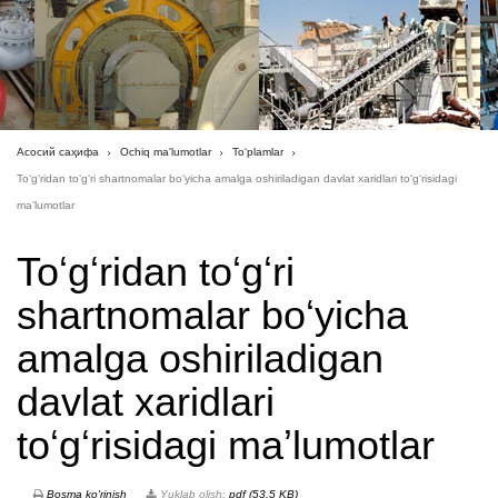
Асосий саҳифа
Ochiq ma'lumotlar
To‘plamlar
Toʻgʻridan toʻgʻri shartnomalar boʻyicha amalga oshiriladigan davlat xaridlari toʻgʻrisidagi
maʼlumotlar
Toʻgʻridan toʻgʻri
shartnomalar boʻyicha
amalga oshiriladigan
davlat xaridlari
toʻgʻrisidagi maʼlumotlar
Bosma ko'rinish
Yuklab olish:
pdf (53.5 KB)