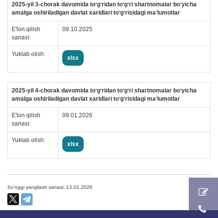
2025-yil 3-chorak davomida toʻgʻridan toʻgʻri shartnomalar boʻyicha
amalga oshiriladigan davlat xaridlari toʻgʻrisidagi maʼlumotlar
E'lon qilish
09.10.2025
sanasi:
Yuklab olish:
xlsx
2025-yil 4-chorak davomida toʻgʻridan toʻgʻri shartnomalar boʻyicha
amalga oshiriladigan davlat xaridlari toʻgʻrisidagi maʼlumotlar
E'lon qilish
09.01.2026
sanasi:
Yuklab olish:
xlsx
So'nggi yangilash sanasi: 13.02.2026