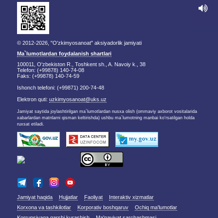
© 2012-2026, "O'zkimyosanoat" aksiyadorlik jamiyati
Ma`lumotlardan foydalanish shartlari
100011, O'zbekiston R., Toshkent sh., A. Navoiy k., 38
Telefon: (+99878) 140-74-08
Faks: (+99878) 140-74-59
Ishonch telefoni: (+99871) 200-74-48
Elektron quti:
uzkimyosanoat@uks.uz
Jamiyat saytida joylashtirilgan ma`lumotlardan nusxa olish (ommaviy axborot vositalarida
xabarlardan matnlarni qisman keltirishda) ushbu ma`lumotning manbai ko'rsatilgan holda
ruxsat etiladi.
Jamiyat haqida
Hujjatlar
Faoliyat
Interaktiv xizmatlar
Korxona va tashkilotlar
Korporativ boshqaruv
Ochiq ma'lumotlar
Korrupsiyaga qarshi kurashish
Ma'naviyat sarchashmasi