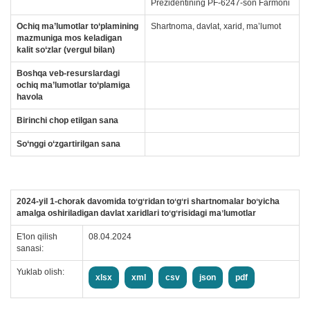
Prezidentining PF-6247-son Farmoni
Ochiq ma’lumotlar to‘plamining
Shartnoma, davlat, xarid, maʼlumot
mazmuniga mos keladigan
kalit so‘zlar (vergul bilan)
Boshqa veb-resurslardagi
ochiq ma’lumotlar to‘plamiga
havola
Birinchi chop etilgan sana
So‘nggi o‘zgartirilgan sana
2024-yil 1-chorak davomida toʻgʻridan toʻgʻri shartnomalar boʻyicha
amalga oshiriladigan davlat xaridlari toʻgʻrisidagi maʼlumotlar
E'lon qilish
08.04.2024
sanasi:
Yuklab olish:
xlsx
xml
csv
json
pdf