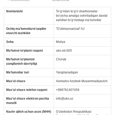
Nomlanishi
Toʻgʻridan toʻgʻri shartnomalar
boʻyicha amalga oshiriladigan davlat
xaridlari toʻgʻrisidagi maʼlumotlar
Ochiq ma’lumotlarni taqdim
"O’zkimyosanoat" AJ
etuvchi tashkilot
Soha
Moliya
Ma’lumot to‘plami raqami
uks-od-005
Ma’lumot to‘plamini
Сhorak
yangilanish davriyligi
Ma’lumotlar turi
Yangilanadigan
Mas’ul
shaxs
Axmedov Azizbek Muxammadiyevich
Mas’ul shaxs telefon raqami
+998781407459
Mas’ul shaxs elektron pochta
info@uks.uz
manzili
Nashr qilish uchun asos (NHH)
Oʻzbekiston Respublikasi