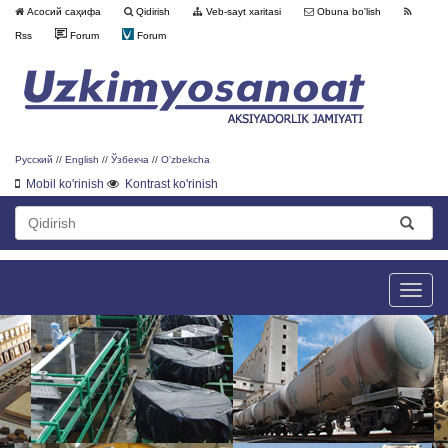
Асосий саҳифа
Qidirish
Veb-sayt xaritasi
Obuna bo'lish
Rss
Forum
Forum
Русский
//
English
//
Ўзбекча
//
O'zbekcha
Mobil ko'rinish
Kontrast ko'rinish
Toggle
naviga