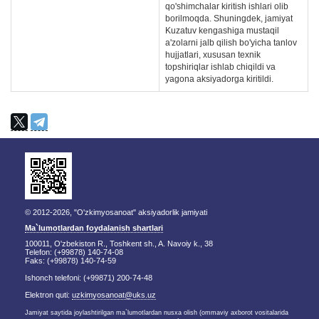
qo'shimchalar kiritish ishlari olib
borilmoqda. Shuningdek, jamiyat
Kuzatuv kengashiga mustaqil
a'zolarni jalb qilish bo'yicha tanlov
hujjatlari, xususan texnik
topshiriqlar ishlab chiqildi va
yagona aksiyadorga kiritildi.
© 2012-2026, "O'zkimyosanoat" aksiyadorlik jamiyati
Ma`lumotlardan foydalanish shartlari
100011, O'zbekiston R., Toshkent sh., A. Navoiy k., 38
Telefon: (+99878) 140-74-08
Faks: (+99878) 140-74-59
Ishonch telefoni: (+99871) 200-74-48
Elektron quti:
uzkimyosanoat@uks.uz
Jamiyat saytida joylashtirilgan ma`lumotlardan nusxa olish (ommaviy axborot vositalarida