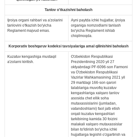
Tanlov o'tkazishni baholash
Ijroiya organi rahbari va a'zolarini
Ayni paytda ichki hujjatlar, ijroiya
tanlovini o'tkazish bo'yicha
organiga nomzodlarni tanlash
Reglament majvud emas.
bo'yicha Reglament ishlab
chiqilmoqda.
Korporativ boshqaruv kodeksi tavsiyalariga amal qilinishini baholash
Kuzatuv kengashiga mustaqil
O'zbekiston Respublikasi
a'zolarni kiritish.
Prezidentining 2020 yil 27
oktyabrdagi PF-6096-son Farmoni
va O'zbekiston Respublikasi
Vazirlar Mahkamasining 2021 yil
29 martdagi 166-son qarori
talablariga muvofiq kuzatuv
kengashlariga xalqaro tanlov
asosida chet ellik soha
mutaxassislarini (jumladan,
vatandoshlarni) faol jalb etish
orqali kuzatuv kengashlari
tarkibining kamida 30 foizini
malakali xalqaro mutaxassislar
bilan to'ldirish bo'yicha ichki
hujjatlarga tegishli o'zgartirish va