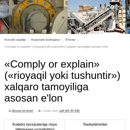
Асосий саҳифа
Korporativ boshqaruv
E'lonlar
«Comply or explain» («rioyaqil yoki tushuntir») xalqaro tamoyiliga asosan e'lon
«Comply or explain»
(«rioyaqil yoki tushuntir»)
xalqaro tamoyiliga
asosan e'lon
Bosma ko'rinish
Yuklab olish:
pdf (45.95 KB)
Kodeks tavsiyalariga rioya
Tushuntirishlar
qilinmagan yo'nalishlari