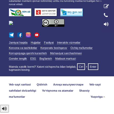
xabarlardan matnlarni qisman keltirishda) ushbu ma`lumotning manbai ko'rsatilgan holda
ruxsat etiladi.
Jamiyat haqida
Hujjatlar
Faoliyat
Interaktiv xizmatlar
Korxona va tashkilotlar
Korporativ boshqaruv
Ochiq ma'lumotlar
Korrupsiyaga qarshi kurashish
Ma'naviyat sarchashmasi
Gender tenglik
ESG
Bog‘lanish
Matbuot markazi
Matnda xatolik bormi? Xatoni sichqoncha bilan belgilab,
Ctrl
+
Enter
tugmasini bosing.
Veb-sayt xaritasi
Qidirish
Алоқа маълумотлари
Veb-sayt
sahifalari dolzarbligi
Yo‘riqnoma va atamalar
Shaxsiy
maʼlumotlar
Yuqoriga