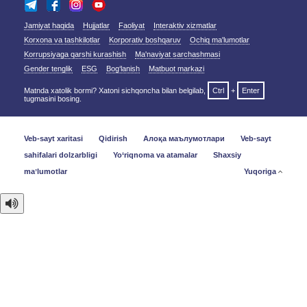
Jamiyat haqida
Hujjatlar
Faoliyat
Interaktiv xizmatlar
Korxona va tashkilotlar
Korporativ boshqaruv
Ochiq ma'lumotlar
Korrupsiyaga qarshi kurashish
Ma'naviyat sarchashmasi
Gender tenglik
ESG
Bog‘lanish
Matbuot markazi
Matnda xatolik bormi? Xatoni sichqoncha bilan belgilab,
Ctrl
+
Enter
tugmasini bosing.
Veb-sayt xaritasi
Qidirish
Алоқа маълумотлари
Veb-sayt
sahifalari dolzarbligi
Yo‘riqnoma va atamalar
Shaxsiy
maʼlumotlar
Yuqoriga