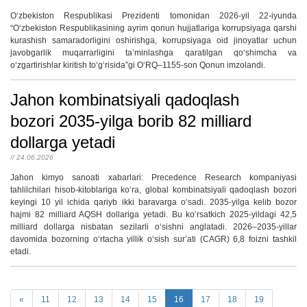
O‘zbekiston Respublikasi Prezidenti tomonidan 2026-yil 22-iyunda
“O‘zbekiston Respublikasining ayrim qonun hujjatlariga korrupsiyaga qarshi
kurashish samaradorligini oshirishga, korrupsiyaga oid jinoyatlar uchun
javobgarlik muqarrarligini ta’minlashga qaratilgan qo‘shimcha va
o‘zgartirishlar kiritish to‘g‘risida”gi O‘RQ–1155-son Qonun imzolandi.
Jahon kombinatsiyali qadoqlash
bozori 2035-yilga borib 82 milliard
dollarga yetadi
// 24.06.2026
Jahon kimyo sanoati xabarlari: Precedence Research kompaniyasi
tahlilchilari hisob-kitoblariga koʻra, global kombinatsiyali qadoqlash bozori
keyingi 10 yil ichida qariyb ikki baravarga oʻsadi. 2035-yilga kelib bozor
hajmi 82 milliard AQSH dollariga yetadi. Bu koʻrsatkich 2025-yildagi 42,5
milliard dollarga nisbatan sezilarli oʻsishni anglatadi. 2026–2035-yillar
davomida bozorning oʻrtacha yillik oʻsish surʼati (CAGR) 6,8 foizni tashkil
etadi.
«
11
12
13
14
15
16
17
18
19