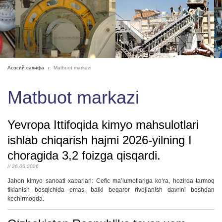
Асосий саҳифа
Matbuot markazi
Matbuot markazi
Yevropa Ittifoqida kimyo mahsulotlari
ishlab chiqarish hajmi 2026-yilning I
choragida 3,2 foizga qisqardi.
// 26.06.2026
Jahon kimyo sanoati xabarlari: Cefic maʼlumotlariga koʻra, hozirda tarmoq
tiklanish bosqichida emas, balki beqaror rivojlanish davrini boshdan
kechirmoqda.