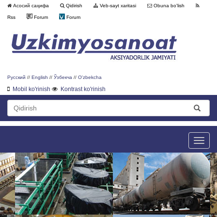
Асосий саҳифа
Qidirish
Veb-sayt xaritasi
Obuna bo'lish
Rss
Forum
Forum
Русский
//
English
//
Ўзбекча
//
O'zbekcha
Mobil ko'rinish
Kontrast ko'rinish
Toggle
naviga