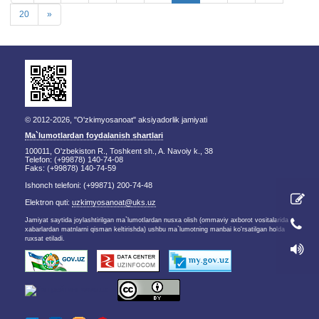
20
»
© 2012-2026, "O'zkimyosanoat" aksiyadorlik jamiyati
Ma`lumotlardan foydalanish shartlari
100011, O'zbekiston R., Toshkent sh., A. Navoiy k., 38
Telefon: (+99878) 140-74-08
Faks: (+99878) 140-74-59
Ishonch telefoni: (+99871) 200-74-48
Elektron quti:
uzkimyosanoat@uks.uz
Jamiyat saytida joylashtirilgan ma`lumotlardan nusxa olish (ommaviy axborot vositalarida
xabarlardan matnlarni qisman keltirishda) ushbu ma`lumotning manbai ko'rsatilgan holda
ruxsat etiladi.