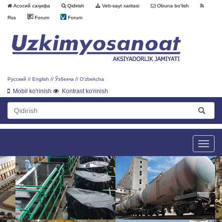
Асосий саҳифа
Qidirish
Veb-sayt xaritasi
Obuna bo'lish
Rss
Forum
Forum
Русский
//
English
//
Ўзбекча
//
O'zbekcha
Mobil ko'rinish
Kontrast ko'rinish
Toggle
naviga