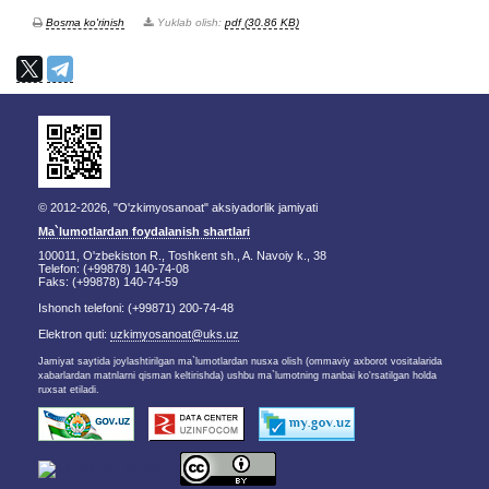
Bosma ko'rinish
Yuklab olish:
pdf (30.86 KB)
© 2012-2026, "O'zkimyosanoat" aksiyadorlik jamiyati
Ma`lumotlardan foydalanish shartlari
100011, O'zbekiston R., Toshkent sh., A. Navoiy k., 38
Telefon: (+99878) 140-74-08
Faks: (+99878) 140-74-59
Ishonch telefoni: (+99871) 200-74-48
Elektron quti:
uzkimyosanoat@uks.uz
Jamiyat saytida joylashtirilgan ma`lumotlardan nusxa olish (ommaviy axborot vositalarida
xabarlardan matnlarni qisman keltirishda) ushbu ma`lumotning manbai ko'rsatilgan holda
ruxsat etiladi.