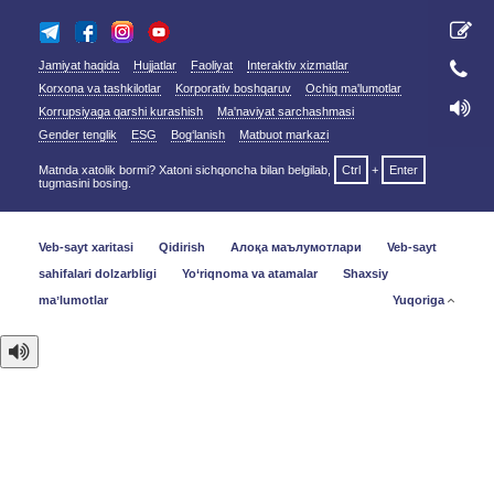
Jamiyat haqida
Hujjatlar
Faoliyat
Interaktiv xizmatlar
Korxona va tashkilotlar
Korporativ boshqaruv
Ochiq ma'lumotlar
Korrupsiyaga qarshi kurashish
Ma'naviyat sarchashmasi
Gender tenglik
ESG
Bog‘lanish
Matbuot markazi
Matnda xatolik bormi? Xatoni sichqoncha bilan belgilab,
Ctrl
+
Enter
tugmasini bosing.
Veb-sayt xaritasi
Qidirish
Алоқа маълумотлари
Veb-sayt
sahifalari dolzarbligi
Yo‘riqnoma va atamalar
Shaxsiy
maʼlumotlar
Yuqoriga