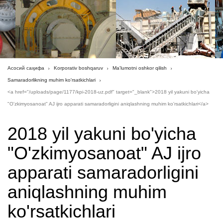
Асосий саҳифа
Korporativ boshqaruv
Ma'lumotni oshkor qilish
Samaradorlikning muhim ko'rsatkichlari
<a href="/uploads/page/1177/kpi-2018-uz.pdf" target="_blank">2018 yil yakuni bo'yicha
"O'zkimyosanoat" AJ ijro apparati samaradorligini aniqlashning muhim ko'rsatkichlari</a>
2018 yil yakuni bo'yicha
"O'zkimyosanoat" AJ ijro
apparati samaradorligini
aniqlashning muhim
ko'rsatkichlari