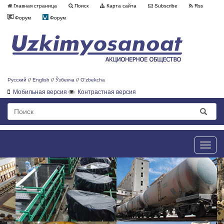
Главная страница
Поиск
Карта сайта
Subscribe
Rss
Форум
Форум
Русский
//
English
//
Ўзбекча
//
O'zbekcha
Мобильная версия
Контрастная версия
Toggle
naviga