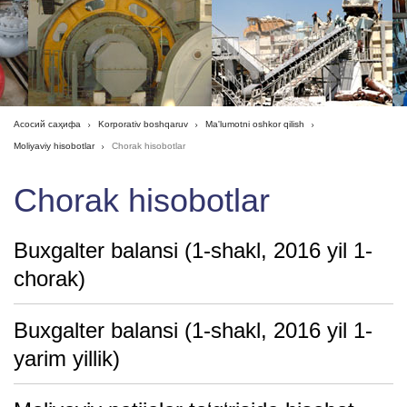
Асосий саҳифа
Korporativ boshqaruv
Ma'lumotni oshkor qilish
Moliyaviy hisobotlar
Chorak hisobotlar
Chorak hisobotlar
Buxgalter balansi (1-shakl, 2016 yil 1-
chorak)
Buxgalter balansi (1-shakl, 2016 yil 1-
yarim yillik)