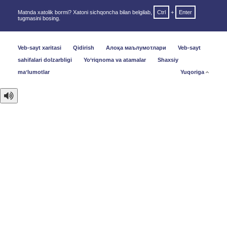
Matnda xatolik bormi? Xatoni sichqoncha bilan belgilab,
Ctrl
+
Enter
tugmasini bosing.
Veb-sayt xaritasi
Qidirish
Алоқа маълумотлари
Veb-sayt
sahifalari dolzarbligi
Yo‘riqnoma va atamalar
Shaxsiy
maʼlumotlar
Yuqoriga