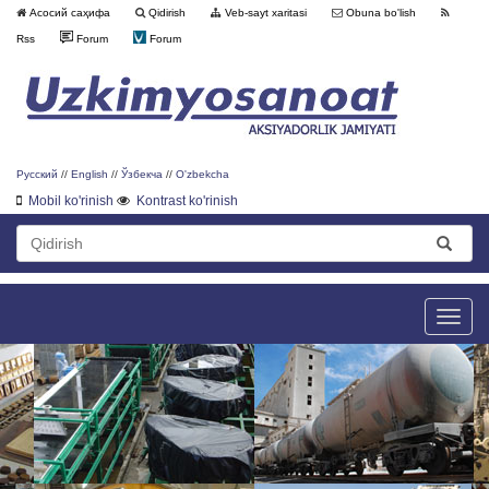
Асосий саҳифа
Qidirish
Veb-sayt xaritasi
Obuna bo'lish
Rss
Forum
Forum
Русский
//
English
//
Ўзбекча
//
O'zbekcha
Mobil ko'rinish
Kontrast ko'rinish
Toggle
naviga