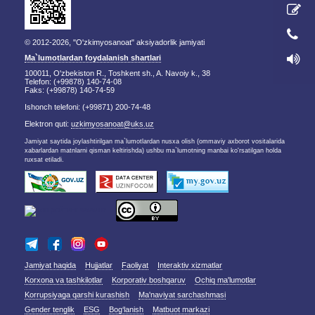
© 2012-2026, "O'zkimyosanoat" aksiyadorlik jamiyati
Ma`lumotlardan foydalanish shartlari
100011, O'zbekiston R., Toshkent sh., A. Navoiy k., 38
Telefon: (+99878) 140-74-08
Faks: (+99878) 140-74-59
Ishonch telefoni: (+99871) 200-74-48
Elektron quti:
uzkimyosanoat@uks.uz
Jamiyat saytida joylashtirilgan ma`lumotlardan nusxa olish (ommaviy axborot vositalarida
xabarlardan matnlarni qisman keltirishda) ushbu ma`lumotning manbai ko'rsatilgan holda
ruxsat etiladi.
Jamiyat haqida
Hujjatlar
Faoliyat
Interaktiv xizmatlar
Korxona va tashkilotlar
Korporativ boshqaruv
Ochiq ma'lumotlar
Korrupsiyaga qarshi kurashish
Ma'naviyat sarchashmasi
Gender tenglik
ESG
Bog‘lanish
Matbuot markazi