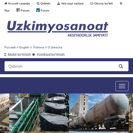
Асосий саҳифа
Qidirish
Veb-sayt xaritasi
Obuna bo'lish
Rss
Forum
Forum
Русский
//
English
//
Ўзбекча
//
O'zbekcha
Mobil ko'rinish
Kontrast ko'rinish
Toggle
naviga