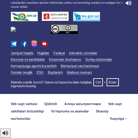
xabarlardan matnlarni qisman keltirishda) ushbu ma`lumotning manbai ko'rsatilgan holda
ruxsat etiladi.
Jamiyat haqida
Hujjatlar
Faoliyat
Interaktiv xizmatlar
Korxona va tashkilotlar
Korporativ boshqaruv
Ochiq ma'lumotlar
Korrupsiyaga qarshi kurashish
Ma'naviyat sarchashmasi
Gender tenglik
ESG
Bog‘lanish
Matbuot markazi
Matnda xatolik bormi? Xatoni sichqoncha bilan belgilab,
Ctrl
+
Enter
tugmasini bosing.
Veb-sayt xaritasi
Qidirish
Алоқа маълумотлари
Veb-sayt
sahifalari dolzarbligi
Yo‘riqnoma va atamalar
Shaxsiy
maʼlumotlar
Yuqoriga