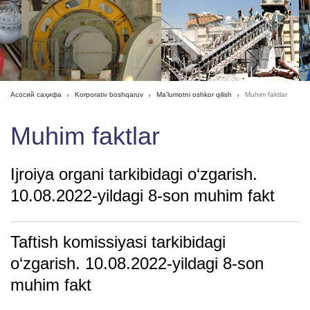
Асосий саҳифа
Korporativ boshqaruv
Ma'lumotni oshkor qilish
Muhim faktlar
Muhim faktlar
Ijroiya organi tarkibidagi o‘zgarish.
10.08.2022-yildagi 8-son muhim fakt
Taftish komissiyasi tarkibidagi
o‘zgarish. 10.08.2022-yildagi 8-son
muhim fakt