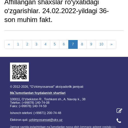
Affillangan shaxslar ro‘yxatidagi
o‘zgarishlar. 24.02.2022-yildagi 36-
son muhim fakt.
«
1
2
3
4
5
6
7
8
9
10
»
© 2012-2026, "O'zkimyosanoat" aksiyadorlik jamiyati
Ma`lumotlardan foydalanish shartlari
100011, O'zbekiston R., Toshkent sh., A. Navoiy k., 38
Telefon: (+99878) 140-74-08
Faks: (+99878) 140-74-59
Ishonch telefoni: (+99871) 200-74-48
Elektron quti:
uzkimyosanoat@uks.uz
Jamiyat saytida joylashtirilgan ma`lumotlardan nusxa olish (ommaviy axborot vositalarida